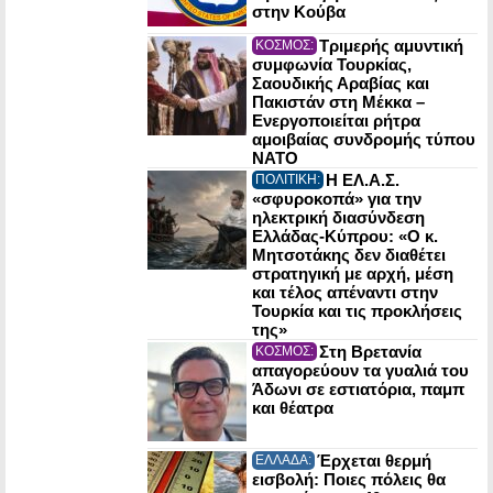
στην Κούβα
Τριμερής αμυντική
ΚΟΣΜΟΣ:
συμφωνία Τουρκίας,
Σαουδικής Αραβίας και
Πακιστάν στη Μέκκα –
Ενεργοποιείται ρήτρα
αμοιβαίας συνδρομής τύπου
NATO
Η ΕΛ.Α.Σ.
ΠΟΛΙΤΙΚΗ:
«σφυροκοπά» για την
ηλεκτρική διασύνδεση
Ελλάδας-Κύπρου: «Ο κ.
Μητσοτάκης δεν διαθέτει
στρατηγική με αρχή, μέση
και τέλος απέναντι στην
Τουρκία και τις προκλήσεις
της»
Στη Βρετανία
ΚΟΣΜΟΣ:
απαγορεύουν τα γυαλιά του
Άδωνι σε εστιατόρια, παμπ
και θέατρα
Έρχεται θερμή
ΕΛΛΑΔΑ:
εισβολή: Ποιες πόλεις θα