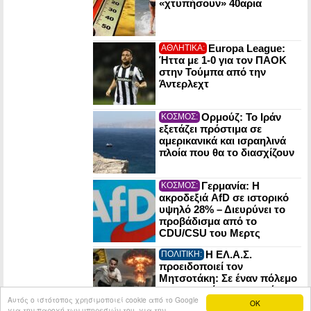
«χτυπήσουν» 40αρια
Europa League:
ΑΘΛΗΤΙΚΑ:
Ήττα με 1-0 για τον ΠΑΟΚ
στην Τούμπα από την
Άντερλεχτ
Ορμούζ: Το Ιράν
ΚΟΣΜΟΣ:
εξετάζει πρόστιμα σε
αμερικανικά και ισραηλινά
πλοία που θα το διασχίζουν
Γερμανία: Η
ΚΟΣΜΟΣ:
ακροδεξιά AfD σε ιστορικό
υψηλό 28% – Διευρύνει το
προβάδισμα από το
CDU/CSU του Μερτς
Η ΕΛ.Α.Σ.
ΠΟΛΙΤΙΚΗ:
προειδοποιεί τον
Μητσοτάκη: Σε έναν πόλεμο
οι πυρηνικές εγκαταστάσεις
Αυτός ο ιστότοπος χρησιμοποιεί cookie από το Google
μπορούν να γίνουν στόχος
OK
για την παροχή των υπηρεσιών του, για την