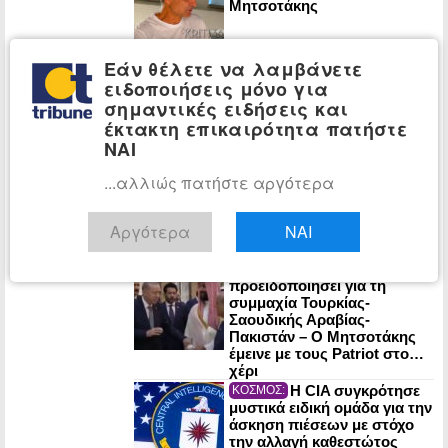
Μητσοτάκης
Εάν θέλετε να λαμβάνετε
Στο 3,4% ο
ΟΙΚΟΝΟΜΙΑ:
ειδοποιήσεις μόνο για
πληθωρισμός τον Ιούλιο: Σε
σημαντικές ειδήσεις και
στέγαση, μεταφορές και
εστίαση οι μεγαλύτερες
έκτακτη επικαιρότητα πατήστε
αυξήσεις
ΝΑΙ
Ένας χρόνος από
ΠΟΛΙΤΙΚΗ:
...αλλιώς πατήστε αργότερα
τον χαμό της Λένας Σαμαρά:
Σε κλίμα συγκίνησης το
μνημόσυνο
Αργότερα
ΝΑΙ
Η ΕΛ.Α.Σ. είχε
ΠΟΛΙΤΙΚΗ:
προειδοποιήσει για τη
συμμαχία Τουρκίας-
Σαουδικής Αραβίας-
Πακιστάν – Ο Μητσοτάκης
έμεινε με τους Patriot στο…
χέρι
Η CIA συγκρότησε
ΚΟΣΜΟΣ:
μυστικά ειδική ομάδα για την
άσκηση πιέσεων με στόχο
την αλλαγή καθεστώτος