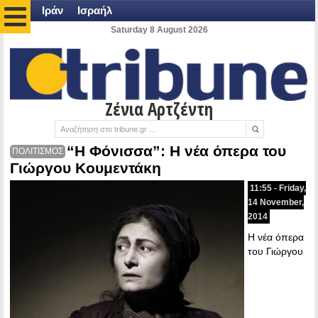
Ιράν
Ισραήλ
Saturday 8 August 2026
Ζένια Αρτζέντη
“Η Φόνισσα”: Η νέα όπερα του
ΠΟΛΙΤΙΣΜΟΣ
Γιώργου Κουμεντάκη
11:55 - Friday,
14 November,
2014
Η νέα όπερα
του Γιώργου