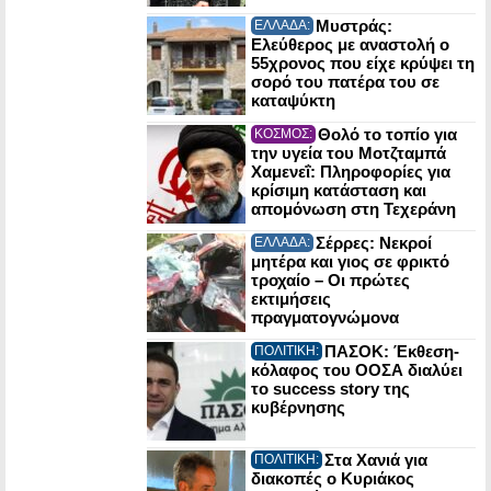
Μυστράς:
ΕΛΛΑΔΑ:
Ελεύθερος με αναστολή ο
55χρονος που είχε κρύψει τη
σορό του πατέρα του σε
καταψύκτη
Θολό το τοπίο για
ΚΟΣΜΟΣ:
την υγεία του Μοτζταμπά
Χαμενεΐ: Πληροφορίες για
κρίσιμη κατάσταση και
απομόνωση στη Τεχεράνη
Σέρρες: Νεκροί
ΕΛΛΑΔΑ:
μητέρα και γιος σε φρικτό
τροχαίο – Οι πρώτες
εκτιμήσεις
πραγματογνώμονα
ΠΑΣΟΚ: Έκθεση-
ΠΟΛΙΤΙΚΗ:
κόλαφος του ΟΟΣΑ διαλύει
το success story της
κυβέρνησης
Στα Χανιά για
ΠΟΛΙΤΙΚΗ:
διακοπές ο Κυριάκος