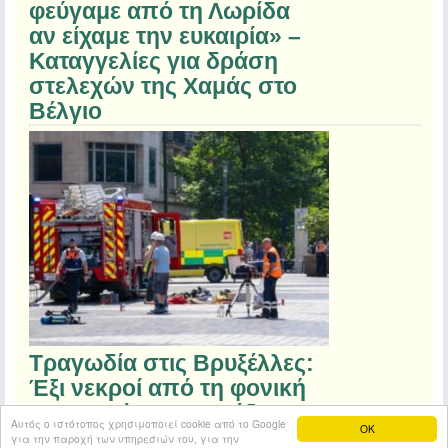
φεύγαμε από τη Λωρίδα
αν είχαμε την ευκαιρία» –
Καταγγελίες για δράση
στελεχών της Χαμάς στο
Βέλγιο
Τραγωδία στις Βρυξέλλες:
Έξι νεκροί από τη φονική
πυρκαγιά σε εργοτάξιο
Αυτός ο ιστότοπος χρησιμοποιεί cookie από το Google
OK
για την παροχή των υπηρεσιών του, για την