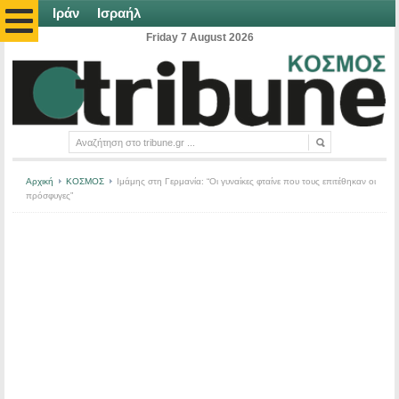
Ιράν
Ισραήλ
Friday 7 August 2026
Αρχική
ΚΟΣΜΟΣ
Ιμάμης στη Γερμανία: “Οι γυναίκες φταίνε που τους επιτέθηκαν οι
πρόσφυγες”