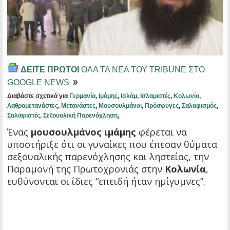
ΔΕΙΤΕ ΠΡΩΤΟΙ
ΟΛΑ ΤΑ ΝΕΑ ΤΟΥ TRIBUNE ΣΤΟ
GOOGLE NEWS
Διαβάστε σχετικά για
Γερμανία
,
Ιμάμης
,
Ισλάμ
,
Ισλαμιστές
,
Κολωνία
,
Λαθρομετανάστες
,
Μετανάστες
,
Μουσουλμάνοι
,
Πρόσφυγες
,
Σαλαφισμός
,
Σαλαφιστές
,
Σεξουαλική Παρενόχληση
,
Ένας
μουσουλμάνος ιμάμης
φέρεται να
υποστήριξε ότι οι γυναίκες που έπεσαν θύματα
σεξουαλικής παρενόχλησης και ληστείας, την
Παραμονή της Πρωτοχρονιάς στην
Κολωνία
,
ευθύνονται οι ίδιες “επειδή ήταν ημίγυμνες”.