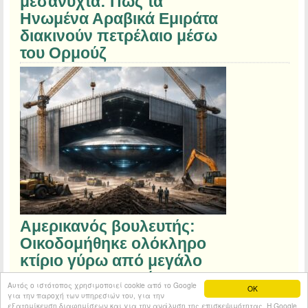
μεσάνυχτα: Πώς τα
Ηνωμένα Αραβικά Εμιράτα
διακινούν πετρέλαιο μέσω
του Ορμούζ
Αμερικανός βουλευτής:
Οικοδομήθηκε ολόκληρο
κτίριο γύρω από μεγάλο
UFO για να το κρύψει
Αυτός ο ιστότοπος χρησιμοποιεί cookie από το Google
OK
για την παροχή των υπηρεσιών του, για την
εξατομίκευση διαφημίσεων και για την ανάλυση της επισκεψιμότητας. Η Google