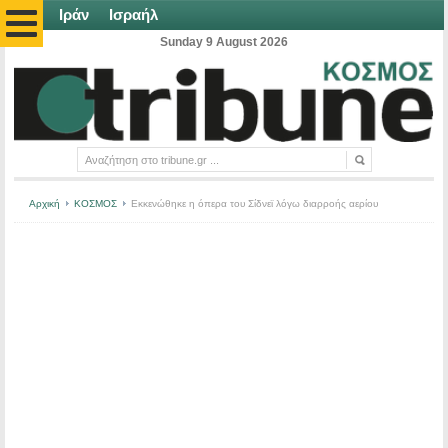
Ιράν
Ισραήλ
Sunday 9 August 2026
Αρχική
ΚΟΣΜΟΣ
Εκκενώθηκε η όπερα του Σίδνεϊ λόγω διαρροής αερίου