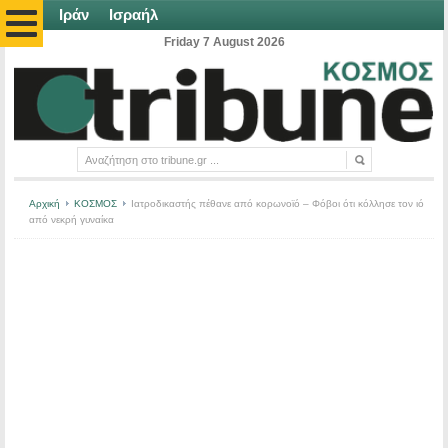
Ιράν
Ισραήλ
Friday 7 August 2026
Αρχική
ΚΟΣΜΟΣ
Ιατροδικαστής πέθανε από κορωνοϊό – Φόβοι ότι κόλλησε τον ιό
από νεκρή γυναίκα