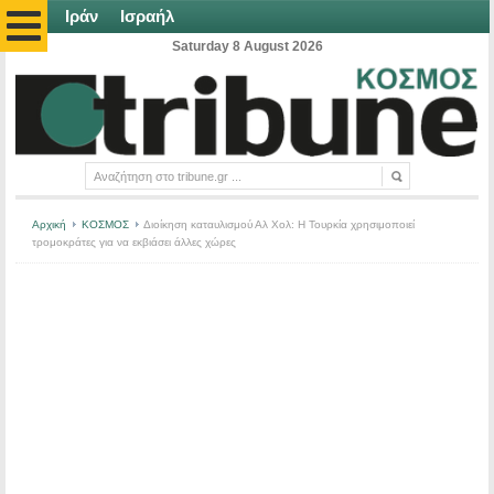
Ιράν
Ισραήλ
Saturday 8 August 2026
Αρχική
ΚΟΣΜΟΣ
Διοίκηση καταυλισμού Αλ Χολ: Η Τουρκία χρησιμοποιεί
τρομοκράτες για να εκβιάσει άλλες χώρες