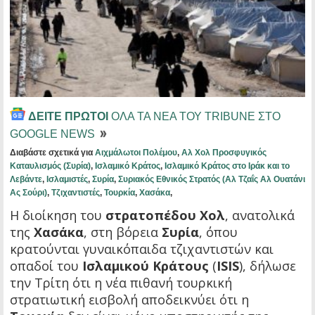
ΔΕΙΤΕ ΠΡΩΤΟΙ
ΟΛΑ ΤΑ ΝΕΑ ΤΟΥ TRIBUNE ΣΤΟ
GOOGLE NEWS
Διαβάστε σχετικά για
Αιχμάλωτοι Πολέμου
,
Αλ Χολ Προσφυγικός
Καταυλισμός (Συρία)
,
Ισλαμικό Κράτος
,
Ισλαμικό Κράτος στο Ιράκ και το
Λεβάντε
,
Ισλαμιστές
,
Συρία
,
Συριακός Εθνικός Στρατός (Αλ Τζαΐς Αλ Ουατάνι
Ας Σούρι)
,
Τζιχαντιστές
,
Τουρκία
,
Χασάκα
,
Η διοίκηση του
στρατοπέδου Χολ
, ανατολικά
της
Χασάκα
, στη βόρεια
Συρία
, όπου
κρατούνται γυναικόπαιδα τζιχαντιστών και
οπαδοί του
Ισλαμικού Κράτους
(
ISIS
), δήλωσε
την Τρίτη ότι η νέα πιθανή τουρκική
στρατιωτική εισβολή αποδεικνύει ότι η