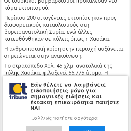
Οι τουρκικοί βομβαρδισμοί προκάλεσαν νέο
κύμα εκτοπισμού.
Περίπου 200 οικογένειες εκτοπίστηκαν προς
διαφορετικούς καταυλισμούς στη
βορειοανατολική Συρία, ενώ άλλες
κατευθύνθηκαν σε πόλεις όπως η Χασάκα.
Η ανθρωπιστική κρίση στην περιοχή αυξάνεται,
σημειώνεται στην ανακοίνωση.
Το στρατόπεδο Χολ, 45 χλμ. ανατολικά της
πόλης Χασάκα, φιλοξενεί 56.775 άτομα. Η
πλειονότητα τους είναι Ιρακινοί.
Εάν θέλετε να λαμβάνετε
Χιλιάδες σύζυγοι και παιδιά ξένων νεκρών
ειδοποιήσεις μόνο για
σημαντικές ειδήσεις και
τζιχαντιστών και κρατουμένων μελών του
έκτακτη επικαιρότητα πατήστε
Ισλαμικού Κράτους (ISIS) ζουν σε ειδικό τμήμα
ΝΑΙ
εντός του καταυλισμού.
...αλλιώς πατήστε αργότερα
Στεγάζει επίσης χιλιάδες εσωτερικά
εκτοπισμένους Σύρους, σύμφωνα με τα