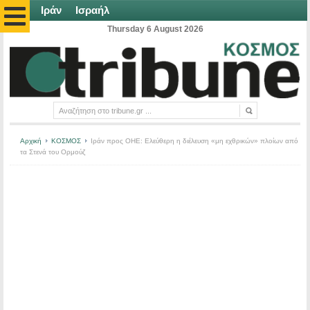
Ιράν
Ισραήλ
Thursday 6 August 2026
Αρχική
ΚΟΣΜΟΣ
Ιράν προς ΟΗΕ: Ελεύθερη η διέλευση «μη εχθρικών» πλοίων από
τα Στενά του Ορμούζ