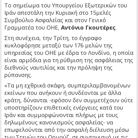
Το σημείωμα του Υπουργείου Εξωτερικών του
Ιράν απεστάλη την Κυριακή στο 15μελές
Συμβούλιο Ασφαλείας και στον Γενικό
Γραμματέα του ΟΗΕ,
Αντόνιο Γκουτέρες
.
Στη συνέχεια, την Τρίτη, το έγγραφο
κυκλοφόρησε μεταξύ των 176 μελών της
υπηρεσίας του ΟΗΕ με έδρα το Λονδίνο, η οποία
είναι αρμόδια για τη ρύθμιση της ασφάλειας της
διεθνούς ναυτιλίας και την πρόληψη της
ρύπανσης.
«Τα μη εχθρικά σκάφη, συμπεριλαμβανομένων
εκείνων που ανήκουν ή συνδέονται με άλλα
κράτη, δύνανται -εφόσον δεν συμμετέχουν ούτε
υποστηρίζουν επιθετικές ενέργειες κατά του
Ιράν και συμμορφώνονται πλήρως με τους
δηλωμένους κανονισμούς ασφαλείας- να
επωφελούνται από την ασφαλή διέλευση μέσω
των Στενών του Ορμούζ, σε συντονισμό με τις