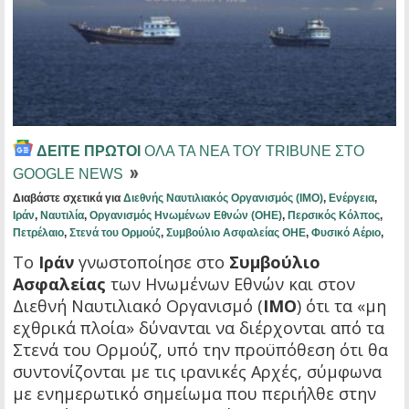
ΔΕΙΤΕ ΠΡΩΤΟΙ
ΟΛΑ ΤΑ ΝΕΑ ΤΟΥ TRIBUNE ΣΤΟ
GOOGLE NEWS
Διαβάστε σχετικά για
Διεθνής Ναυτιλιακός Οργανισμός (IMO)
,
Ενέργεια
,
Ιράν
,
Ναυτιλία
,
Οργανισμός Ηνωμένων Εθνών (ΟΗΕ)
,
Περσικός Κόλπος
,
Πετρέλαιο
,
Στενά του Ορμούζ
,
Συμβούλιο Ασφαλείας ΟΗΕ
,
Φυσικό Αέριο
,
Το
Ιράν
γνωστοποίησε στο
Συμβούλιο
Ασφαλείας
των Ηνωμένων Εθνών και στον
Διεθνή Ναυτιλιακό Οργανισμό (
IMO
) ότι τα «μη
εχθρικά πλοία» δύνανται να διέρχονται από τα
Στενά του Ορμούζ, υπό την προϋπόθεση ότι θα
συντονίζονται με τις ιρανικές Αρχές, σύμφωνα
με ενημερωτικό σημείωμα που περιήλθε στην