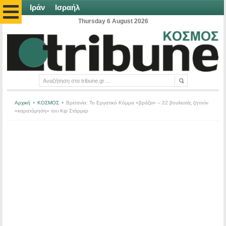
Ιράν
Ισραήλ
Thursday 6 August 2026
Αρχική
ΚΟΣΜΟΣ
Βρετανία: Το Εργατικό Κόμμα «βράζει» – 22 βουλευτές ζητούν
«καρατόμηση» του Κιρ Στάρμερ