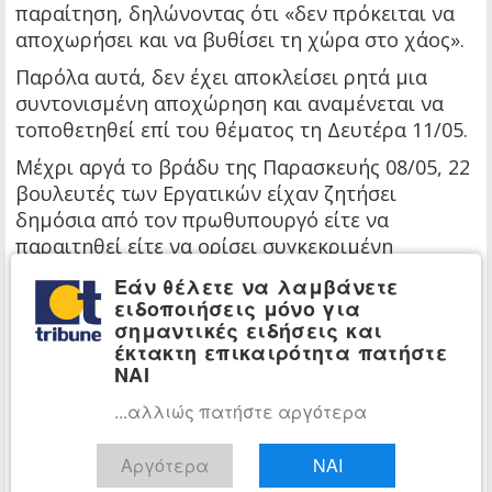
παραίτηση, δηλώνοντας ότι «δεν πρόκειται να
αποχωρήσει και να βυθίσει τη χώρα στο χάος».
Παρόλα αυτά, δεν έχει αποκλείσει ρητά μια
συντονισμένη αποχώρηση και αναμένεται να
τοποθετηθεί επί του θέματος τη Δευτέρα 11/05.
Μέχρι αργά το βράδυ της Παρασκευής 08/05, 22
βουλευτές των Εργατικών είχαν ζητήσει
δημόσια από τον πρωθυπουργό είτε να
παραιτηθεί είτε να ορίσει συγκεκριμένη
ημερομηνία εξόδου, σύμφωνα με το BBC.
Εάν θέλετε να λαμβάνετε
ειδοποιήσεις μόνο για
Η Γουέστ δεν κατονόμασε κάποιον
σημαντικές ειδήσεις και
συγκεκριμένο αντικαταστάτη.
έκτακτη επικαιρότητα πατήστε
ΝΑΙ
«Δεν έχω κάποιον υποψήφιο», παραδέχθηκε.
«Αυτό είναι μέρος του προβλήματος». «Πιστεύω
...αλλιώς πατήστε αργότερα
όμως ότι υπάρχουν αρκετοί που θα ήθελαν τη
θέση και προετοιμάζονται εδώ και μήνες.
Αργότερα
ΝΑΙ