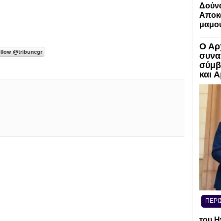
Δούν
Αποκα
μαμο
Ο Αρ
συνα
σύμβ
και 
ΠΕΡΙ
του Η