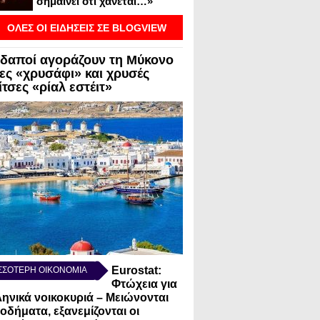
σημαίνει ότι χάνεται…»
ΟΛΕΣ ΟΙ ΕΙΔΗΣΕΙΣ ΣΕ BLOGVIEW
δαποί αγοράζουν τη Μύκονο
λες «χρυσάφι» και χρυσές
τσες «ρίαλ εστέιτ»
Eurostat:
ΣΣΟΤΕΡΗ ΟΙΚΟΝΟΜΙΑ
Φτώχεια για
ληνικά νοικοκυριά – Μειώνονται
σοδήματα, εξανεμίζονται οι