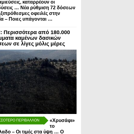
μιεύσεις, καταρρέουν οι
...
ύσεις
Νέα ρύθμιση 72 δόσεων
ηξιπρόθεσμες οφειλές στην
...
α – Ποιες υπάγονται
 Περισσότερα από 180.000
μματα καμένων δασικών
σεων σε λίγες μόλις μέρες
«Χρυσάφι»
ΣΣΟΤΕΡΟ ΠΕΡΙΒΑΛΛΟΝ
το
...
λαδο – Οι τιμές στα ύψη
Ο