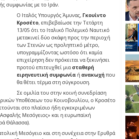
ής συμφωνίας με το Ιράν.
Ο Ιταλός Υπουργός Άμυνας,
Γκουίντο
Κροσέτο
, επιβεβαίωσε την Τετάρτη
13/05 ότι το Ιταλικό Πολεμικό Ναυτικό
μετακινεί δύο σκάφη προς την περιοχή
των Στενών ως προληπτικό μέτρο,
υπογραμμίζοντας ωστόσο ότι καμία
επιχείρηση δεν πρόκειται να ξεκινήσει
προτού επιτευχθεί μια
σταθερή
ειρηνευτική συμφωνία
ή
ανακωχή
που
θα θέτει τέρμα στη σύγκρουση.
Σε ομιλία του στην κοινή συνεδρίαση
ερικών Υποθέσεων του Κοινοβουλίου, ο Κροσέτο
ετούνται στο πλαίσιο ήδη εγκεκριμένων
«Ασφαλής Μεσόγειος» και η ευρωπαϊκή
ρά Θάλασσα).
ατολική Μεσόγειο και στη συνέχεια στην Ερυθρά