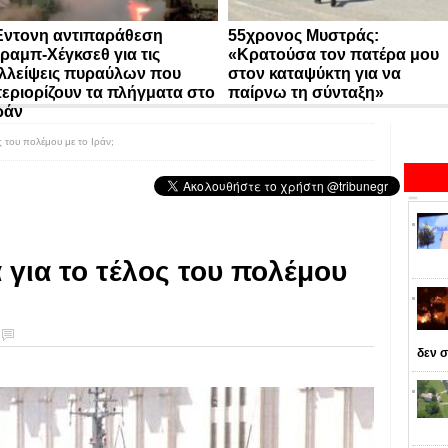
ντονη αντιπαράθεση
55χρονος Μυστράς:
ραμπ-Χέγκσεθ για τις
«Κρατούσα τον πατέρα μου
λλείψεις πυραύλων που
στον καταψύκτη για να
εριορίζουν τα πλήγματα στο
παίρνω τη σύνταξη»
ράν
ος του πολέμου με το Ιράν;
α για το τέλος του πολέμου
δεν σ