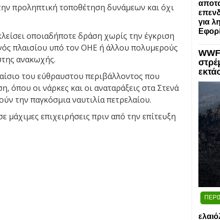
αποτα
την προληπτική τοποθέτηση δυνάμεων και όχι
επενδ
για λ
Εφορί
κλείσει οποιαδήποτε δράση χωρίς την έγκριση
νός πλαισίου υπό τον ΟΗΕ ή άλλου πολυμερούς
WWF:
στης ανακωχής.
στρέ
εκτά
λαίσιο του εύθραυστου περιβάλλοντος που
, όπου οι νάρκες και οι αναταράξεις στα Στενά
ούν την παγκόσμια ναυτιλία πετρελαίου.
ε μάχιμες επιχειρήσεις πριν από την επίτευξη
ΠΕΡΙ
ελαιό