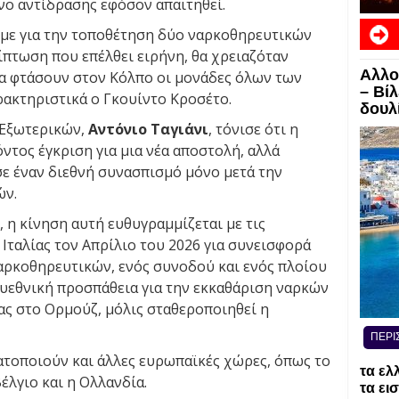
νο αντίδρασης εφόσον απαιτηθεί.
ύμε για την τοποθέτηση δύο ναρκοθηρευτικών
ίπτωση που επέλθει ειρήνη, θα χρειαζόταν
Αλλο
να φτάσουν στον Κόλπο οι μονάδες όλων των
– Βί
ακτηριστικά ο Γκουίντο Κροσέτο.
δουλί
 Εξωτερικών,
Αντόνιο Ταγιάνι
, τόνισε ότι η
όντος έγκριση για μια νέα αποστολή, αλλά
σε έναν διεθνή συνασπισμό μόνο μετά την
ών.
 η κίνηση αυτή ευθυγραμμίζεται με τις
Ιταλίας τον Απρίλιο του 2026 για συνεισφορά
αρκοθηρευτικών, ενός συνοδού και ενός πλοίου
λυεθνική προσπάθεια για την εκκαθάριση ναρκών
ας στο Ορμούζ, μόλις σταθεροποιηθεί η
ΠΕΡΙ
τοποιούν και άλλες ευρωπαϊκές χώρες, όπως το
τα ελ
έλγιο και η Ολλανδία.
τα ει