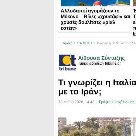
Αλλοδαποί αγοράζουν τη
Έ
Μύκονο – Βίλες «χρυσάφι» και
Τ
χρυσές δουλίτσες «ρίαλ
ε
εστέιτ»
π
Ι
Αρχική
ΚΟΣΜΟΣ
Τι γνωρίζει η Ιταλία για το τέλ
Αίθουσα Σύνταξης
Τμήμα ειδήσεων tribune.gr
Τι γνωρίζει η Ιταλί
με το Ιράν;
13 Μαΐου 2026
, 14:48
|
Γράψτε το σχόλιο σας