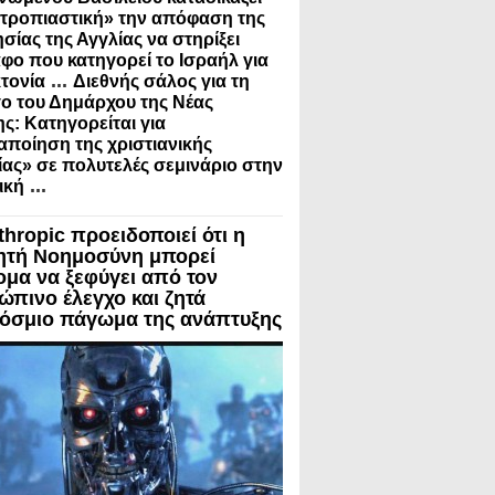
τροπιαστική» την απόφαση της
σίας της Αγγλίας να στηρίξει
φο που κατηγορεί το Ισραήλ για
...
τονία
Διεθνής σάλος για τη
ο του Δημάρχου της Νέας
ς: Κατηγορείται για
ποίηση της χριστιανικής
ίας» σε πολυτελές σεμινάριο στην
...
ική
thropic προειδοποιεί ότι η
ητή Νοημοσύνη μπορεί
ομα να ξεφύγει από τον
ώπινο έλεγχο και ζητά
όσμιο πάγωμα της ανάπτυξης