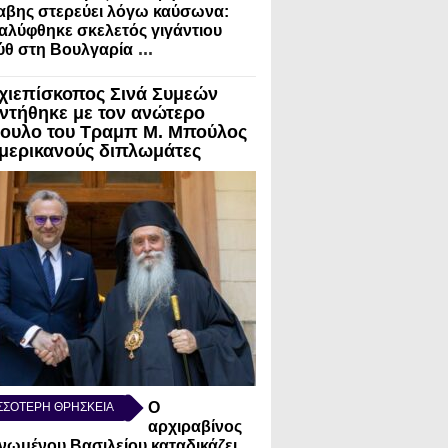
αβης στερεύει λόγω καύσωνα:
λύφθηκε σκελετός γιγάντιου
...
ύθ στη Βουλγαρία
χιεπίσκοπος Σινά Συμεών
ντήθηκε με τον ανώτερο
ουλο του Τραμπ Μ. Μπούλος
Αμερικανούς διπλωμάτες
Ο
ΣΣΟΤΕΡΗ ΘΡΗΣΚΕΙΑ
αρχιραβίνος
νωμένου Βασιλείου καταδικάζει