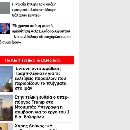
Η Ρωσία έπληξε τρία ακόμη
εμπορικά πλοία στη Μαύρη
Θάλασσα (βίντεο)
Έξι χρόνια από τη μερική
οριοθέτηση ΑΟΖ Ελλάδας-Αιγύπτου
- Νίκος Δένδιας: «Κατοχυρώσαμε το
κό συμφέρον»
ΤΕΛΕΥΤΑΙΕΣ ΕΙΔΗΣΕΙΣ
Έντονη αντιπαράθεση
Τραμπ-Χέγκσεθ για τις
ελλείψεις πυραύλων που
περιορίζουν τα πλήγματα
στο Ιράν
Στην τελική ευθεία ο υπερ-
πύργος Trump στο
Ντουμπάι: Υπεγράφη η
σύμβαση για το έργο του 1
δισ. δολαρίων
Χάρης Δούκας: «Η