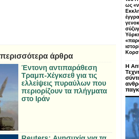
ως «ν
Εκκλη
έγγρα
γενοκ
σύζυγ
Υόρκη
«παρα
ιστορ
Κορσ
 περισσότερα άρθρα
Η An
Έντονη αντιπαράθεση
Τεχν
Τραμπ-Χέγκσεθ για τις
σύντ
ελλείψεις πυραύλων που
ανθρ
παγκ
περιορίζουν τα πλήγματα
στο Ιράν
Reuters: Ανησυχία για τα