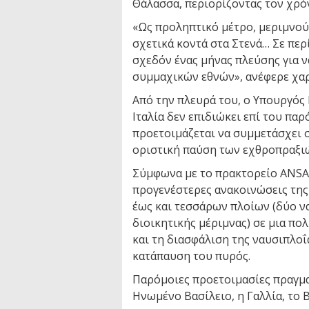
Θάλασσα, περιορίζοντας τον χρό
«Ως προληπτικό μέτρο, μεριμνο
σχετικά κοντά στα Στενά… Σε περ
σχεδόν ένας μήνας πλεύσης για 
συμμαχικών εθνών», ανέφερε χαρ
Από την πλευρά του, ο Υπουργός
Ιταλία δεν επιδιώκει επί του παρ
προετοιμάζεται να συμμετάσχει 
οριστική παύση των εχθροπραξι
Σύμφωνα με το πρακτορείο ANSA,
προγενέστερες ανακοινώσεις της 
έως και τεσσάρων πλοίων (δύο ν
διοικητικής μέριμνας) σε μια πο
και τη διασφάλιση της ναυσιπλοΐ
κατάπαυση του πυρός.
Παρόμοιες προετοιμασίες πραγμα
Ηνωμένο Βασίλειο, η Γαλλία, το Β