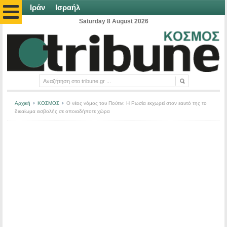
Ιράν
Ισραήλ
Saturday 8 August 2026
Αρχική
ΚΟΣΜΟΣ
Ο νέος νόμος του Πούτιν: Η Ρωσία εκχωρεί στον εαυτό της το
δικαίωμα εισβολής σε οποιαδήποτε χώρα