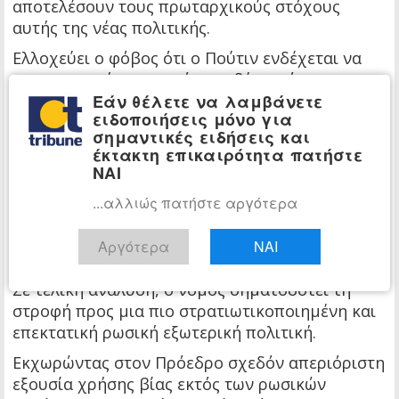
αποτελέσουν τους πρωταρχικούς στόχους
αυτής της νέας πολιτικής.
Ελλοχεύει ο φόβος ότι ο Πούτιν ενδέχεται να
χρησιμοποιήσει τα επόμενα δύο χρόνια για να
Εάν θέλετε να λαμβάνετε
δοκιμάσει τη δέσμευση του ΝΑΤΟ για συλλογική
ειδοποιήσεις μόνο για
άμυνα, την ώρα που οι Ηνωμένες Πολιτείες
σημαντικές ειδήσεις και
είναι απορροφημένες από τον πόλεμο στο Ιράν.
έκτακτη επικαιρότητα πατήστε
ΝΑΙ
Με τον νέο νόμο σε ισχύ, οποιαδήποτε
δευτερεύουσα νομική διαμάχη με εμπλοκή
...αλλιώς πατήστε αργότερα
Ρώσου υπηκόου σε μια πόλη της Βαλτικής θα
μπορούσε να χρησιμεύσει ως πρόσχημα για μια
Αργότερα
ΝΑΙ
εντοπισμένη στρατιωτική επέμβαση.
Σε τελική ανάλυση, ο νόμος σηματοδοτεί τη
στροφή προς μια πιο στρατιωτικοποιημένη και
επεκτατική ρωσική εξωτερική πολιτική.
Εκχωρώντας στον Πρόεδρο σχεδόν απεριόριστη
εξουσία χρήσης βίας εκτός των ρωσικών