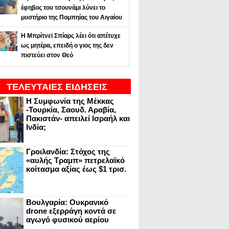
έφηβος του τσουνάμι λύνει το
μυστήριο της Πομπηίας του Αιγαίου
Η Μπρίτνεϊ Σπίαρς λέει ότι απέτυχε
ως μητέρα, επειδή ο γιος της δεν
πιστεύει στον Θεό
ΤΕΛΕΥΤΑΙΕΣ ΕΙΔΗΣΕΙΣ
Η Συμφωνία της Μέκκας
-Τουρκία, Σαουδ. Αραβία,
Πακιστάν- απειλεί Ισραήλ και
Ινδία;
Γροιλανδία: Στόχος της
«αυλής Τραμπ» πετρελαϊκό
κοίτασμα αξίας έως $1 τρισ.
Βουλγαρία: Ουκρανικό
drone εξερράγη κοντά σε
αγωγό φυσικού αερίου