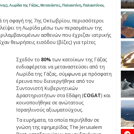
ίνης)
,
Λωρίδα της Γάζας
,
Μετανάστες
,
Παλαιστίνη
,
Παλαιστίνιοι
,
ά τη σφαγή της 7ης Οκτωβρίου, περισσότεροι
λείψει τη Λωρίδα μέσω των περασμάτων της
εριλαμβανομένων ασθενών που έχριζαν ιατρικής
χαν θεωρήσεις εισόδου (βίζες) για τρίτες
Σχεδόν το
80%
των κατοίκων της Γάζας
ενδιαφέρεται να μεταναστεύσει από τη
Λωρίδα της Γάζας, σύμφωνα με πρόσφατη
έρευνα που διενεργήθηκε από τον
Συντονιστή Κυβερνητικών
Δραστηριοτήτων στα Εδάφη (
COGAT
) και
κοινοποιήθηκε σε ανώτατους
Ισραηλινούς αξιωματούχους.
Τα ευρήματα, τα οποία περιήλθαν σε
γνώση της εφημερίδας The Jerusalem