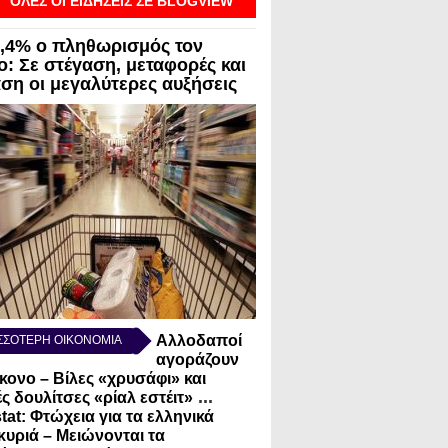
ΟΛΕΣ ΟΙ ΕΙΔΗΣΕΙΣ ΣΕ BLOGVIEW
3,4% ο πληθωρισμός τον
ο: Σε στέγαση, μεταφορές και
αση οι μεγαλύτερες αυξήσεις
Αλλοδαποί
ΣΣΟΤΕΡΗ ΟΙΚΟΝΟΜΙΑ
αγοράζουν
κονο – Βίλες «χρυσάφι» και
...
ς δουλίτσες «ρίαλ εστέιτ»
tat: Φτώχεια για τα ελληνικά
κυριά – Μειώνονται τα