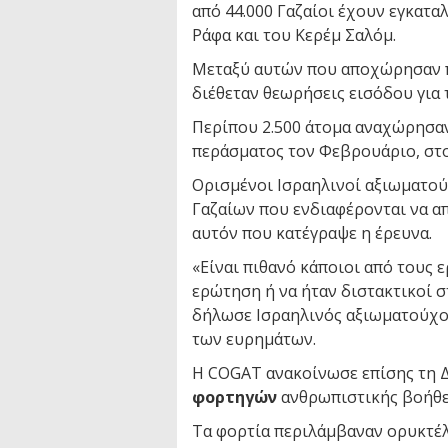
από 44.000 Γαζαίοι έχουν εγκατ
Ράφα και του Κερέμ Σαλόμ.
Μεταξύ αυτών που αποχώρησαν π
διέθεταν θεωρήσεις εισόδου για 
Περίπου 2.500 άτομα αναχώρησαν
περάσματος τον Φεβρουάριο, στο
Ορισμένοι Ισραηλινοί αξιωματού
Γαζαίων που ενδιαφέρονται να α
αυτόν που κατέγραψε η έρευνα.
«Είναι πιθανό κάποιοι από τους
ερώτηση ή να ήταν διστακτικοί σ
δήλωσε Ισραηλινός αξιωματούχος
των ευρημάτων.
Η COGAT ανακοίνωσε επίσης τη Δ
φορτηγών
ανθρωπιστικής βοήθει
Τα φορτία περιλάμβαναν ορυκτέλ