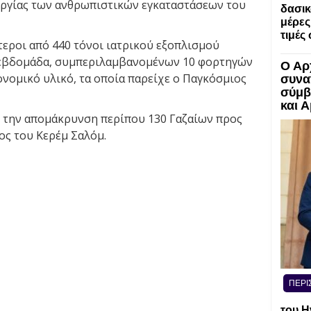
υργίας των ανθρωπιστικών εγκαταστάσεων του
δασικ
μέρες
τιμές
τεροι από 440 τόνοι ιατρικού εξοπλισμού
α εβδομάδα, συμπεριλαμβανομένων 10 φορτηγών
Ο Αρ
νομικό υλικό, τα οποία παρείχε ο Παγκόσμιος
συνα
σύμβ
και 
 την απομάκρυνση περίπου 130 Γαζαίων προς
ος του Κερέμ Σαλόμ.
ΠΕΡΙ
του Η