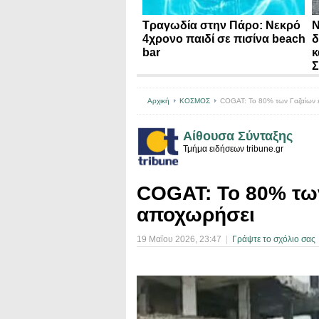
Τραγωδία στην Πάρο: Νεκρό
N
4χρονο παιδί σε πισίνα beach
δ
bar
κ
Σ
Αρχική
ΚΟΣΜΟΣ
COGAT: Το 80% των Γαζαίων ε
Αίθουσα Σύνταξης
Τμήμα ειδήσεων tribune.gr
COGAT: Το 80% των
αποχωρήσει
19 Μαΐου 2026
, 23:47
|
Γράψτε το σχόλιο σας