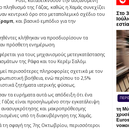
Post, καταδεικνύουν την αυξανόμενη
 πληθυσμό της Γάζας, καθώς η Χαμάς συνεχίζει
Στο 
έναν κεντρικό όρο στο μεταπολεμικό σχέδιο του
Ιούλι
Τραμπ
, και βασικό εμπόδιο για την
εστί
τηθέντες κλήθηκαν να προσδιορίσουν τα
σαν πρόσθετη ενημέρωση.
φέρεται για τους μηχανισμούς μετεγκατάστασης
ασμάτων της Ράφα και του Κερέμ Σαλόμ.
υμεί περισσότερες πληροφορίες σχετικά με τον
ρωπιστική βοήθεια, ενώ περίπου το 2,5%
ιστικά ζητήματα ιατρικής φύσεως.
αν τα ευρήματα αυτά ως απόδειξη ότι ένα
ΠΕΡΙ
 Γάζας είναι προσηλωμένο στην εγκατάλειψη
ές ανασυγκρότησης και μακροπρόθεσμης
τη Μύ
χρυσέ
ισμένες υπό τη διακυβέρνηση της Χαμάς.
Euros
ά τη σφαγή της 7ης Οκτωβρίου, περισσότεροι
νοικο