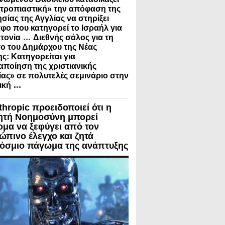
τροπιαστική» την απόφαση της
σίας της Αγγλίας να στηρίξει
φο που κατηγορεί το Ισραήλ για
...
τονία
Διεθνής σάλος για τη
ο του Δημάρχου της Νέας
ς: Κατηγορείται για
ποίηση της χριστιανικής
ίας» σε πολυτελές σεμινάριο στην
...
ική
thropic προειδοποιεί ότι η
ητή Νοημοσύνη μπορεί
ομα να ξεφύγει από τον
ώπινο έλεγχο και ζητά
όσμιο πάγωμα της ανάπτυξης