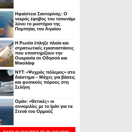
Ηφαίστειο Σαντορίνης: Ο
νεκρός έφηβος του τσουνάμι
λύνει το μυστήριο της
Πομπηίας του Αιγαίου
Η Ρωσία έπληξε πλοία και
στρατιωτικές εγκαταστάσεις
που υποστηρίζουν την
Ουκρανία σε Οδησσό και
Μικολάιφ
NYT: «Ψυχρός πόλεμος» στο
διάστημα – Μάχες για βάσεις
και φυσικούς πόρους στη
Σελήνη
Ομάν: «Θετικές» οι
συνομιλίες με το Ιράν για τα
Στενά του Ορμούζ