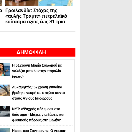
α
Γροιλανδία: Στόχος της
«αυλής Τραμπ» πετρελαϊκό
κοίτασμα αξίας έως $1 τρισ.
ΔΗΜΟΦΙΛΗ
Η 51χρονη Μαρία Σολωμού με
γαλάζιο μπικίνι στην παραλία
(φωτο)
Λυκαβηττός: 57χρονη γυναίκα
βρέθηκε νεκρή σε σπηλιά κοντά
στους Αγίους Ισιδώρους
NYT: «Ψυχρός πόλεμος» στο
διάστημα - Μάχες για βάσεις και
φυσικούς πόρους στη Σελήνη
Ηφαίστειο Σαντορίνης: Ο νεκρός