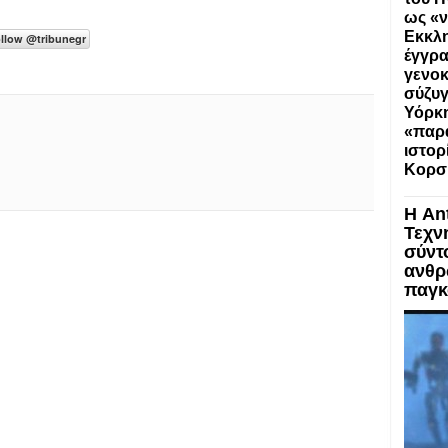
ως «ν
Εκκλη
έγγρα
γενοκ
σύζυγ
Υόρκη
«παρα
ιστορ
Κορσ
Η An
Τεχν
σύντ
ανθρ
παγκ