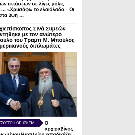
ών εκτάσεων σε λίγες μόλις
...
«Χρυσάφι» το ελαιόλαδο – Οι
...
 στα ύψη
χιεπίσκοπος Σινά Συμεών
ντήθηκε με τον ανώτερο
ουλο του Τραμπ Μ. Μπούλος
Αμερικανούς διπλωμάτες
Ο
ΣΣΟΤΕΡΗ ΘΡΗΣΚΕΙΑ
αρχιραβίνος
νωμένου Βασιλείου καταδικάζει