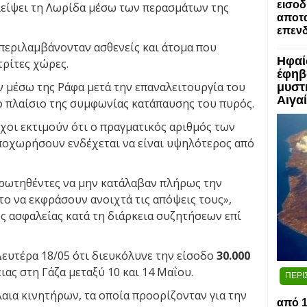
εισοδ
αλείψει τη Λωρίδα μέσω των περασμάτων της
αποτα
επενδ
εριλαμβάνονταν ασθενείς και άτομα που
Ηφαί
τρίτες χώρες.
έφηβ
 μέσω της Ράφα μετά την επαναλειτουργία του
μυστ
Αιγα
 πλαίσιο της συμφωνίας κατάπαυσης του πυρός.
χοι εκτιμούν ότι ο πραγματικός αριθμός των
ποχωρήσουν ενδέχεται να είναι υψηλότερος από
 ερωτηθέντες να μην κατάλαβαν πλήρως την
το να εκφράσουν ανοιχτά τις απόψεις τους»,
 ασφαλείας κατά τη διάρκεια συζητήσεων επί
ευτέρα 18/05 ότι διευκόλυνε την είσοδο
30.000
ας στη Γάζα μεταξύ 10 και 14 Μαΐου.
ΠΕΡΙ
αια κινητήρων, τα οποία προορίζονταν για την
από 1