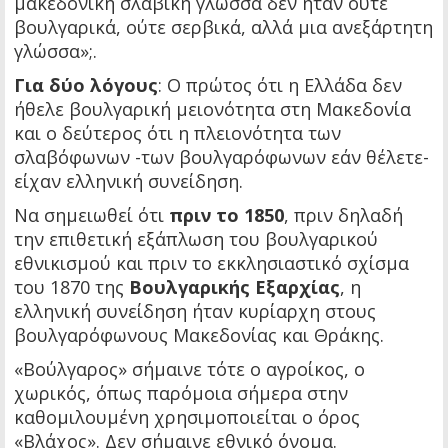
μακεδονική σλαβική γλώσσα δεν ήταν ούτε
βουλγαρικά, ούτε σερβικά, αλλά μια ανεξάρτητη
γλώσσα»;.
Για δύο λόγους
: Ο πρώτος ότι η Ελλάδα δεν
ήθελε βουλγαρική μειονότητα στη Μακεδονία
και ο δεύτερος ότι η πλειονότητα των
σλαβόφωνων -των βουλγαρόφωνων εάν θέλετε-
είχαν ελληνική συνείδηση.
Να σημειωθεί ότι
πριν το 1850
, πριν δηλαδή
την επιθετική εξάπλωση του βουλγαρικού
εθνικισμού και πριν το εκκλησιαστικό σχίσμα
του 1870 της
Βουλγαρικής Εξαρχίας
, η
ελληνική συνείδηση ήταν κυρίαρχη στους
βουλγαρόφωνους Μακεδονίας και Θράκης.
«Βούλγαρος» σήμαινε τότε ο αγροίκος, ο
χωρικός, όπως παρόμοια σήμερα στην
καθομιλουμένη χρησιμοποιείται ο όρος
«Βλάχος». Δεν σήμαινε εθνικό όνομα.