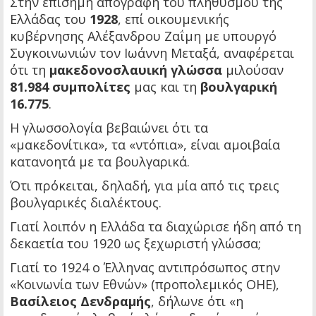
Στην επίσημη απογραφή του πληθυσμού της
Ελλάδας του
1928
, επί οικουμενικής
κυβέρνησης Αλέξανδρου Ζαΐμη με υπουργό
Συγκοινωνιών τον Ιωάννη Μεταξά, αναφέρεται
ότι τη
μακεδονοσλαυική γλώσσα
μιλούσαν
81.984 συμπολίτες
μας και τη
βουλγαρική
16.775
.
Η γλωσσολογία βεβαιώνει ότι τα
«μακεδονίτικα», τα «ντόπια», είναι αμοιβαία
κατανοητά με τα βουλγαρικά.
Ότι πρόκειται, δηλαδή, για μία από τις τρεις
βουλγαρικές διαλέκτους.
Γιατί λοιπόν η Ελλάδα τα διαχώρισε ήδη από τη
δεκαετία του 1920 ως ξεχωριστή γλώσσα;
Γιατί το 1924 ο Έλληνας αντιπρόσωπος στην
«Κοινωνία των Εθνών» (προπολεμικός ΟΗΕ),
Βασίλειος Δενδραμής
, δήλωνε ότι «η