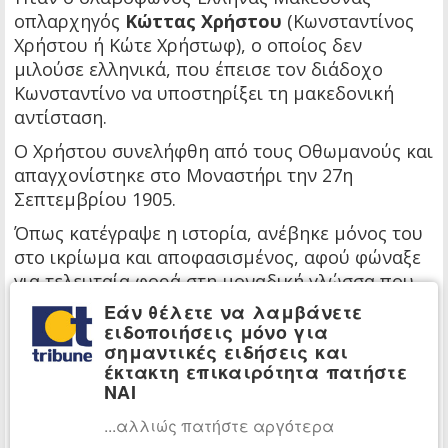
οπλαρχηγός
Κώττας Χρήστου
(Κωνσταντίνος
Χρήστου ή Κώτε Χρήστωφ), ο οποίος δεν
μιλούσε ελληνικά, που έπεισε τον διάδοχο
Κωνσταντίνο να υποστηρίξει τη μακεδονική
αντίσταση.
Ο Χρήστου συνελήφθη από τους Οθωμανούς και
απαγχονίστηκε στο Μοναστήρι την 27η
Σεπτεμβρίου 1905.
Όπως κατέγραψε η ιστορία, ανέβηκε μόνος του
στο ικρίωμα και αποφασισμένος, αφού φώναξε
για τελευταία φορά στη μοναδική γλώσσα που
μίλαγε, στα μακεδονοσλαυικά, «
Ντα ζίβι
Εάν θέλετε να λαμβάνετε
Γκ(ά)ρτσια!
» (Ζήτω η Ελλάς), κλώτσησε μόνος
ειδοποιήσεις μόνο για
σημαντικές ειδήσεις και
του το υποπόδιο.
έκτακτη επικαιρότητα πατήστε
«Γραικομάνοι» (σλαβόφωνοι) ήταν πάμπολλοι
ΝΑΙ
οπλαρχηγοί του Μακεδονικού Αγώνα όπως οι
...αλλιώς πατήστε αργότερα
Παύλος Κύρου
,
Δημήτριος Νταλίπης
, ο