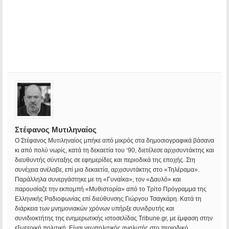
Στέφανος Μυτιληναίος
Ο Στέφανος Μυτιληναίος μπήκε από μικρός στα δημοσιογραφικά βάσανα
κι από πολύ νωρίς, κατά τη δεκαετία του ‘90, διετέλεσε αρχισυντάκτης και
διευθυντής σύνταξης σε εφημερίδες και περιοδικά της εποχής. Στη
συνέχεια ανέλαβε, επί μια δεκαετία, αρχισυντάκτης στο «Τηλέραμα».
Παράλληλα συνεργάστηκε με τη «Γυναίκα», τον «Δαυλό» και
παρουσίαζε την εκπομπή «Μυθιστορία» από το Τρίτο Πρόγραμμα της
Ελληνικής Ραδιοφωνίας επί διεύθυνσης Γιώργου Τσαγκάρη. Κατά τη
διάρκεια των μνημονιακών χρόνων υπήρξε συνιδρυτής και
συνιδιοκτήτης της ενημερωτικής ιστοσελίδας Tribune.gr, με έμφαση στην
εξωτερική πολιτική. Είναι γεωπολιτικός αναλυτής στο περιοδικό