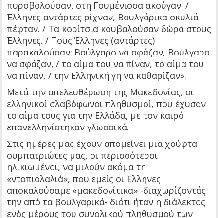
πυροβολούσαν, στη Γουμένισσα ακούγαν. /
Έλληνες αντάρτες ρίχναν, Βουλγάρικα σκυλιά
πέφταν. / Τα κορίτσια κουβαλούσαν δώρα στους
Έλληνες. / Τους Έλληνες (αντάρτες)
παρακαλούσαν: Βούλγαρο να σφάζαν, Βούλγαρο
να σφάζαν, / το αίμα του να πίναν, το αίμα του
να πίναν, / την Ελληνική γη να καθαρίζαν».
Μετά την απελευθέρωση της Μακεδονίας, οι
ελληνικοί σλαβόφωνοι πληθυσμοί, που έχυσαν
το αίμα τους για την Ελλάδα, με τον καιρό
επανελληνίστηκαν γλωσσικά.
Στις ημέρες μας έχουν απομείνει μια χούφτα
συμπατριώτες μας, οι περισσότεροι
ηλικιωμένοι, να μιλούν ακόμα τη
«ντοπιολαλιά», που εμείς οι Έλληνες
αποκαλούσαμε «μακεδονίτικα» -διαχωρίζοντάς
την από τα βουλγαρικά- διότι ήταν η διάλεκτος
ενός μέρους του συνολικού πληθυσμού των