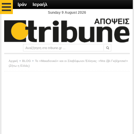
Ιράν
Ισραήλ
Sunday 9 August 2026
Αρχική
BLOG
Το «Μακεδονικό» και οι Σλαβόφωνοι Έλληνες: «Ντα ζίβι Γκ(ά)ρτσια!»
(Ζήτω η Ελλάς)