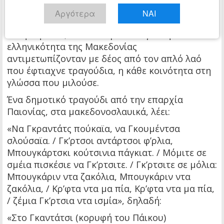
Καπετάν Αποστολής
από τη Στρούμνιτσα κ.α.
Αργότερα
ΝΑΙ
Οι Έλληνες αντάρτες, σλαβόφωνοι και
ελληνόφωνοι, που πολεμούσαν για την
ελληνικότητα της Μακεδονίας
αντιμετωπίζονταν με δέος από τον απλό λαό
που έφτιαχνε τραγούδια, η κάθε κοινότητα στη
γλώσσα που μιλούσε.
Ένα δημοτικό τραγούδι από την επαρχία
Παιονίας, στα μακεδονοσλαυικά, λέει:
«Να Γκραντάτς πούκαϊα, να Γκουμέντσα
σλούσαϊα. / Γκ’ρτσοι αντάρτσοι φ’ρλια,
Μπουγκάρτσκι κούτσινια πάγκιατ. / Μόμιτε σε
σμέια πισκέσιε να Γκ’ρτσιτε. / Γκ’ρτσιτε σε μόλια:
Μπουγκάριν ντα ζακόλια, Μπουγκάριν ντα
ζακόλια, / Κρ’φτα ντα μα πία, Κρ’φτα ντα μα πία,
/ ζέμια Γκ’ρτσια ντα ισμία», δηλαδή:
«Στο Γκαντάτσι (κορυφή του Πάικου)