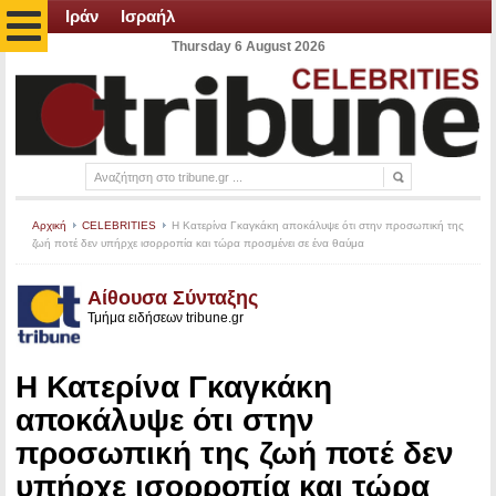
Ιράν
Ισραήλ
Thursday 6 August 2026
Αρχική
CELEBRITIES
Η Κατερίνα Γκαγκάκη αποκάλυψε ότι στην προσωπική της
ζωή ποτέ δεν υπήρχε ισορροπία και τώρα προσμένει σε ένα θαύμα
Αίθουσα Σύνταξης
Τμήμα ειδήσεων tribune.gr
Η Κατερίνα Γκαγκάκη
αποκάλυψε ότι στην
προσωπική της ζωή ποτέ δεν
υπήρχε ισορροπία και τώρα