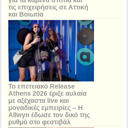
για τα καμένα σπίτια και
τις επιχειρήσεις σε Αττική
και Βοιωτία
Το επετειακό Release
Athens 2026 έριξε αυλαία
με αξέχαστα live και
μοναδικές εμπειρίες – Η
Allwyn έδωσε τον δικό της
ρυθμό στο φεστιβάλ