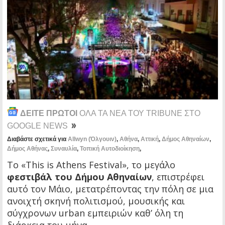
ΔΕΙΤΕ ΠΡΩΤΟΙ
ΟΛΑ ΤΑ ΝΕΑ ΤΟΥ TRIBUNE ΣΤΟ
GOOGLE NEWS
Διαβάστε σχετικά για
Allwyn (Όλγουιν)
,
Αθήνα
,
Αττική
,
Δήμος Αθηναίων
,
Δήμος Αθήνας
,
Συναυλία
,
Τοπική Αυτοδιοίκηση
,
Το «This is Athens Festival», το μεγάλο
φεστιβάλ του Δήμου Αθηναίων
, επιστρέφει
αυτό τον Μάιο, μετατρέποντας την πόλη σε μια
ανοιχτή σκηνή πολιτισμού, μουσικής και
σύγχρονων urban εμπειριών καθ’ όλη τη