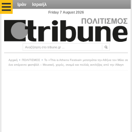
Ιράν
Ισραήλ
Friday 7 August 2026
Αρχική
ΠΟΛΙΤΙΣΜΟΣ
Το «This is Athens Festival» μετατρέπει την Αθήνα τον Μάιο σε
ένα απέραντο φεστιβάλ – Μουσική, χορός, σινεμά και πολλές εκπλήξεις από την Allwyn