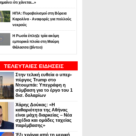
ημαίνει ότι χάνεται...»
ΗΠΑ: Πυροβολισμοί στη Βόρεια
Καρολίνα - Αναφορές για πολλούς
νεκρούς
Η Ρωσία έπληξε τρία ακόμη
εμπορικά πλοία στη Μαύρη
Θάλασσα (βίντεο)
ΤΕΛΕΥΤΑΙΕΣ ΕΙΔΗΣΕΙΣ
Στην τελική ευθεία ο υπερ-
πύργος Trump στο
Ντουμπάι: Υπεγράφη η
σύμβαση για το έργο του 1
δισ. δολαρίων
Χάρης Δούκας: «Η
καθαριότητα της Αθήνας
είναι μάχη διαρκείας – Νέα
σχέδια και ομάδες ταχείας
παρέμβασης»
Έξι χρόνια από τη μερική