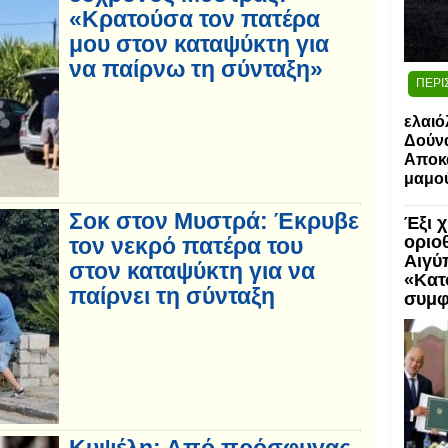
«Κρατούσα τον πατέρα
μου στον καταψύκτη για
να παίρνω τη σύνταξη»
ΠΕΡΙ
ελαιό
Δούν
Αποκα
μαμο
Σοκ στον Μυστρά: Έκρυβε
Έξι 
οριο
τον νεκρό πατέρα του
Αιγύ
στον καταψύκτη για να
«Κατ
παίρνει τη σύνταξη
συμφ