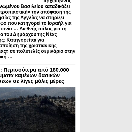
αρχιραβίνος
νωμένου Βασιλείου καταδικάζει
τροπιαστική» την απόφαση της
σίας της Αγγλίας να στηρίξει
φο που κατηγορεί το Ισραήλ για
...
τονία
Διεθνής σάλος για τη
ο του Δημάρχου της Νέας
ς: Κατηγορείται για
ποίηση της χριστιανικής
ίας» σε πολυτελές σεμινάριο στην
...
ική
 Περισσότερα από 180.000
μματα καμένων δασικών
σεων σε λίγες μόλις μέρες