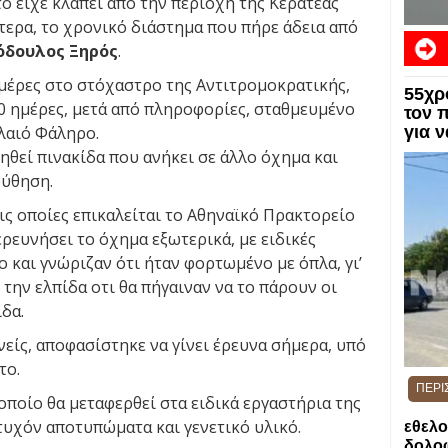
ο είχε κλαπεί από την περιοχή της Κερατέας
ότερα, το χρονικό διάστημα που πήρε άδεια από
όδουλος Ξηρός
.
 μέρες στο στόχαστρο της Αντιτρομοκρατικής,
55χρ
0 ημέρες, μετά από πληροφορίες, σταθμευμένο
τον 
λαιό Φάληρο.
για 
ηθεί πινακίδα που ανήκει σε άλλο όχημα και
ούθηση.
ς οποίες επικαλείται το Αθηναϊκό Πρακτορείο
ερευνήσει το όχημα εξωτερικά, με ειδικές
 και γνώριζαν ότι ήταν φορτωμένο με όπλα, γι’
την ελπίδα οτι θα πήγαιναν να το πάρουν οι
δα.
είς, αποφασίστηκε να γίνει έρευνα σήμερα, υπό
το.
ΠΕΡΙ
 οποίο θα μεταφερθεί στα ειδικά εργαστήρια της
α τυχόν αποτυπώματα και γενετικό υλικό.
εθελο
δολοφ