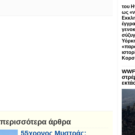
του Η
ως «ν
Εκκλη
έγγρα
γενοκ
σύζυγ
Υόρκη
«παρα
ιστορ
Κορσ
WWF:
στρέ
εκτά
 περισσότερα άρθρα
55χρονος Μυστράς: