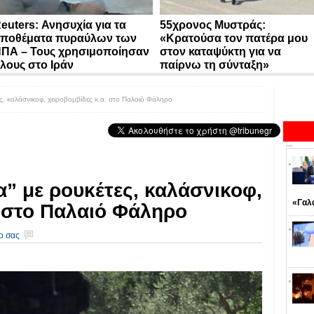
euters: Ανησυχία για τα
55χρονος Μυστράς:
ποθέματα πυραύλων των
«Κρατούσα τον πατέρα μου
ΠΑ – Τους χρησιμοποίησαν
στον καταψύκτη για να
λους στο Ιράν
παίρνω τη σύνταξη»
ες, καλάσνικοφ, χειροβομβίδες κ.α. στο Παλαιό Φάληρο
α” με ρουκέτες, καλάσνικοφ,
«Γαλ
. στο Παλαιό Φάληρο
ο σας