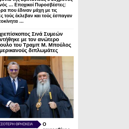
...
νός
Εποχικοί Πυροσβέστες:
ρα που έδιναν μάχη με τις
ς τούς έκλεβαν και τούς έσπαγαν
...
τοκίνητα
χιεπίσκοπος Σινά Συμεών
ντήθηκε με τον ανώτερο
ουλο του Τραμπ Μ. Μπούλος
Αμερικανούς διπλωμάτες
Ο
ΣΣΟΤΕΡΗ ΘΡΗΣΚΕΙΑ