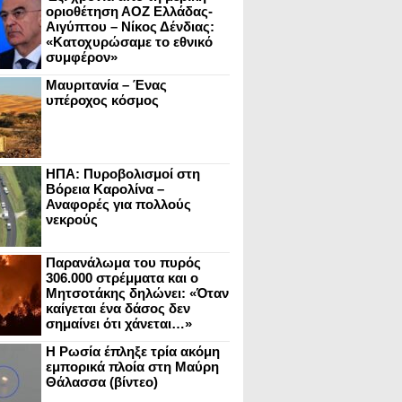
οριοθέτηση ΑΟΖ Ελλάδας-
Αιγύπτου – Νίκος Δένδιας:
«Κατοχυρώσαμε το εθνικό
συμφέρον»
Μαυριτανία – Ένας
υπέροχος κόσμος
ΗΠΑ: Πυροβολισμοί στη
Βόρεια Καρολίνα –
Αναφορές για πολλούς
νεκρούς
Παρανάλωμα του πυρός
306.000 στρέμματα και ο
Μητσοτάκης δηλώνει: «Όταν
καίγεται ένα δάσος δεν
σημαίνει ότι χάνεται…»
Η Ρωσία έπληξε τρία ακόμη
εμπορικά πλοία στη Μαύρη
Θάλασσα (βίντεο)