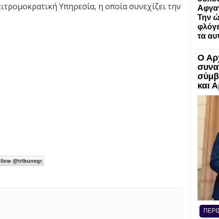
ιτρομοκρατική Υπηρεσία, η οποία συνεχίζει την
Αφγα
Την ώ
φλόγε
τα αυ
Ο Αρ
συνα
σύμβ
και 
ΠΕΡΙ