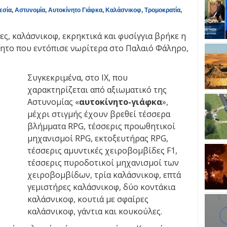
εσία
,
Αστυνομία
,
Αυτοκίνητο Γιάφκα
,
Καλάσνικοφ
,
Τρομοκρατία
,
ς, καλάσνικοφ, εκρηκτικά και φυσίγγια βρήκε η
ητο που εντόπισε νωρίτερα στο Παλαιό Φάληρο,
Συγκεκριμένα, στο ΙΧ, που
χαρακτηρίζεται από αξιωματικό της
Αστυνομίας «
αυτοκίνητο-γιάφκα
»,
μέχρι στιγμής έχουν βρεθεί τέσσερα
βλήμματα RPG, τέσσερις προωθητικοί
μηχανισμοί RPG, εκτοξευτήρας RPG,
τέσσερις αμυντικές χειροβομβίδες F1,
τέσσερις πυροδοτικοί μηχανισμοί των
χειροβομβίδων, τρία καλάσνικοφ, επτά
γεμιστήρες καλάσνικοφ, δύο κοντάκια
καλάσνικοφ, κουτιά με σφαίρες
καλάσνικοφ, γάντια και κουκούλες.