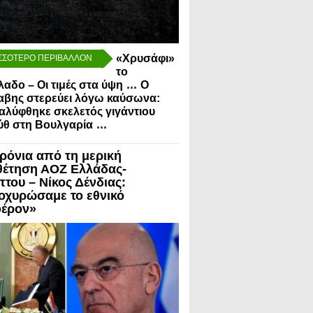
«Χρυσάφι»
ΣΣΟΤΕΡΟ ΠΕΡΙΒΑΛΛΟΝ
το
...
λαδο – Οι τιμές στα ύψη
Ο
αβης στερεύει λόγω καύσωνα:
λύφθηκε σκελετός γιγάντιου
...
ύθ στη Βουλγαρία
χρόνια από τη μερική
θέτηση ΑΟΖ Ελλάδας-
πτου – Νίκος Δένδιας:
οχυρώσαμε το εθνικό
έρον»