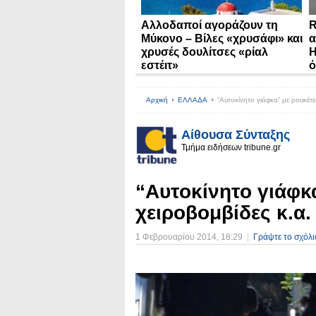
Αλλοδαποί αγοράζουν τη
R
Μύκονο – Βίλες «χρυσάφι» και
α
χρυσές δουλίτσες «ρίαλ
Η
εστέιτ»
ό
Αρχική
ΕΛΛΑΔΑ
“Αυτοκίνητο γιάφκα” με ρουκέτ
Αίθουσα Σύνταξης
Τμήμα ειδήσεων tribune.gr
“Αυτοκίνητο γιάφκ
χειροβομβίδες κ.α
1 Φεβρουαρίου 2014
, 18:29
|
Γράψτε το σχόλι