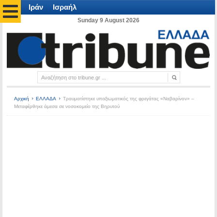
Ιράν
Ισραήλ
Sunday 9 August 2026
Αρχική
ΕΛΛΑΔΑ
Τραυματίστηκε υπαξιωματικός της φρεγάτας «Ναβαρίνον» –
Μεταφέρθηκε άμεσα σε νοσοκομείο της Βηρυτού