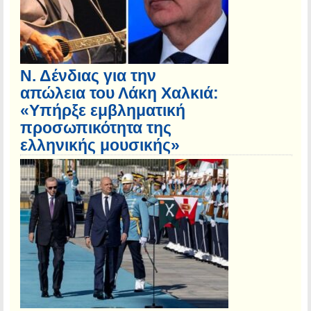
Ν. Δένδιας για την
απώλεια του Λάκη Χαλκιά:
«Υπήρξε εμβληματική
προσωπικότητα της
ελληνικής μουσικής»