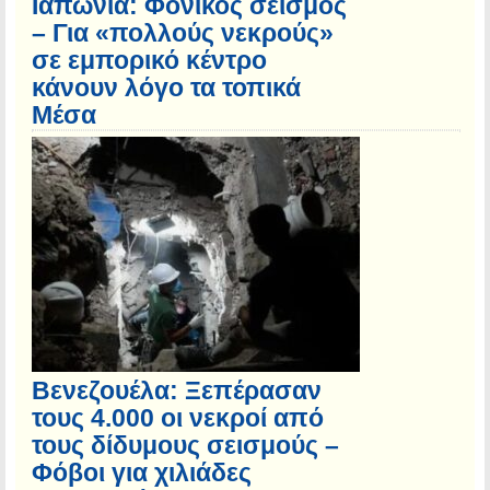
Ιαπωνία: Φονικός σεισμός
– Για «πολλούς νεκρούς»
σε εμπορικό κέντρο
κάνουν λόγο τα τοπικά
Μέσα
Βενεζουέλα: Ξεπέρασαν
τους 4.000 οι νεκροί από
τους δίδυμους σεισμούς –
Φόβοι για χιλιάδες