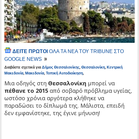
ΔΕΙΤΕ ΠΡΩΤΟΙ
ΟΛΑ ΤΑ ΝΕΑ ΤΟΥ TRIBUNE ΣΤΟ
GOOGLE NEWS
Διαβάστε σχετικά για
Δήμος Θεσσαλονίκης
,
Θεσσαλονίκη
,
Κεντρική
Μακεδονία
,
Μακεδονία
,
Τοπική Αυτοδιοίκηση
,
Μια οδηγός στη
Θεσσαλονίκη
μπορεί να
πέθανε το 2015
από σοβαρό πρόβλημα υγείας,
ωστόσο χρόνια αργότερα κλήθηκε να
παραδώσει το δίπλωμά της. Μάλιστα, επειδή
δεν εμφανίστηκε, της έγινε μήνυση!