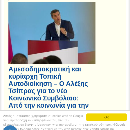
Αμεσοδημοκρατική και
κυρίαρχη Τοπική
Αυτοδιοίκηση – Ο Αλέξης
Τσίπρας για το νέο
Κοινωνικό Συμβόλαιο:
Από την κοινωνία για την
κοινωνία
Αυτός ο ιστότοπος χρησιμοποιεί cookie από το Google
OK
για την παροχή των υπηρεσιών του, για την
εξατομίκευση διαφημίσεων και για την ανάλυση της επισκεψιμότητας. Η Google
κοινοποιεί πληροφορίες σχετικά με την από μέρους σας χρήση αυτού του