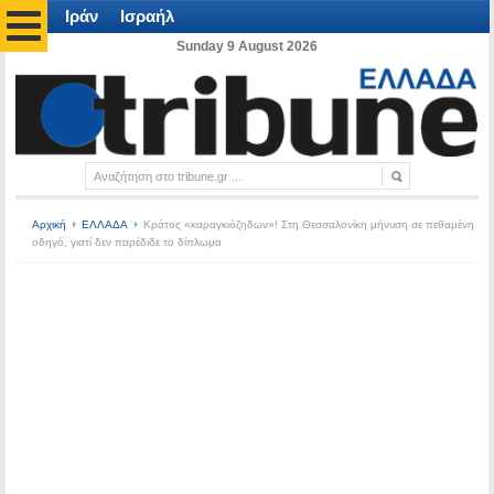
Ιράν
Ισραήλ
Sunday 9 August 2026
Αρχική
ΕΛΛΑΔΑ
Κράτος «καραγκιόζηδων»! Στη Θεσσαλονίκη μήνυση σε πεθαμένη
οδηγό, γιατί δεν παρέδιδε το δίπλωμα