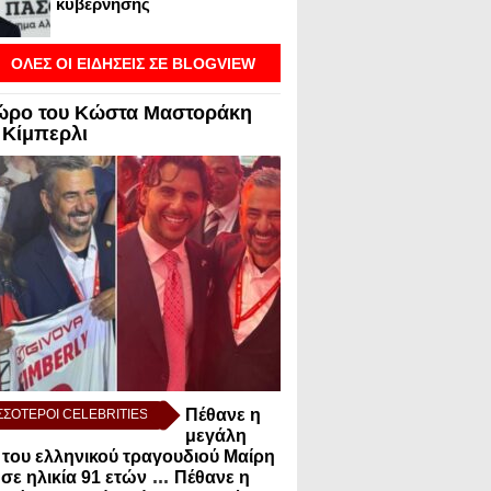
κυβέρνησης
ΟΛΕΣ ΟΙ ΕΙΔΗΣΕΙΣ ΣΕ BLOGVIEW
ώρο του Κώστα Μαστοράκη
 Κίμπερλι
Πέθανε η
ΣΣΟΤΕΡΟΙ CELEBRITIES
μεγάλη
 του ελληνικού τραγουδιού Μαίρη
...
 σε ηλικία 91 ετών
Πέθανε η