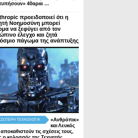
...
τυπήσουν» 40αρια
thropic προειδοποιεί ότι η
ητή Νοημοσύνη μπορεί
ομα να ξεφύγει από τον
ώπινο έλεγχο και ζητά
όσμιο πάγωμα της ανάπτυξης
«Ανθρόπικ»
ΣΣΟΤΕΡΗ ΤΕΧΝΟΛΟΓΙΑ
και Λευκός
 αποκαθιστούν τις σχέσεις τους,
 ο κολοσσός της Τεχνητής