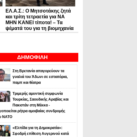
ΕΛ.Α.Σ.: Ο Μητσοτάκης ζητά
και τρίτη τετραετία για ΝΑ
ΜΗΝ ΚΑΝΕΙ τίποτα! – Τα
ψέματά του για τη βιομηχανία
ΔΗΜΟΦΙΛΗ
Στη Βρετανία απαγορεύουν τα
γυαλιά του Άδωνι σε εστιατόρια,
παμπ και θέατρα
Τριμερής αμυντική συμφωνία
Τουρκίας, Σαουδικής Αραβίας και
Πακιστάν στη Μέκκα -
οποιείται ρήτρα αμοιβαίας συνδρομής
υ NATO
«Ελπίδα για τη Δημοκρατία»:
Σφοδρή επίθεση Αυγερινού κατά