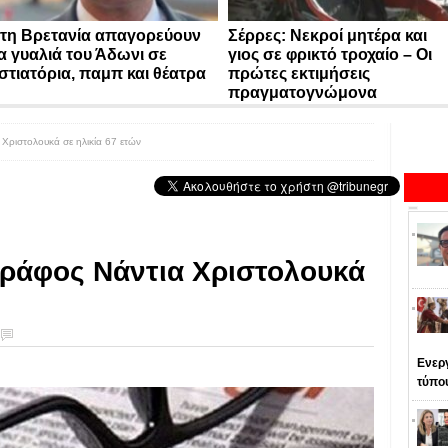
τη Βρετανία απαγορεύουν
Σέρρες: Νεκροί μητέρα και
α γυαλιά του Άδωνι σε
γιος σε φρικτό τροχαίο – Οι
στιατόρια, παμπ και θέατρα
πρώτες εκτιμήσεις
πραγματογνώμονα
Χριστολουκά σε ηλικία 67 ετών
γράφος Νάντια Χριστολουκά
Ενεργ
τύπο