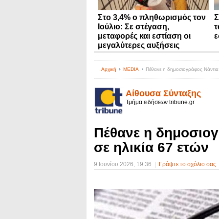
Στο 3,4% ο πληθωρισμός τον
Σ
Ιούλιο: Σε στέγαση,
τ
μεταφορές και εστίαση οι
ε
μεγαλύτερες αυξήσεις
Αρχική
MEDIA
Πέθανε η δημοσιογράφος Νάντια 
Αίθουσα Σύνταξης
Τμήμα ειδήσεων tribune.gr
Πέθανε η δημοσιο
σε ηλικία 67 ετών
9 Ιουνίου 2026
, 19:36
|
Γράψτε το σχόλιο σας