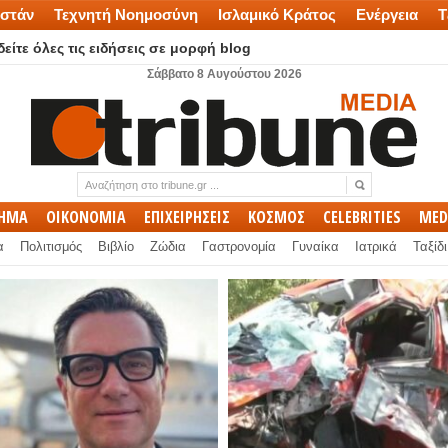
στάν
Τεχνητή Νοημοσύνη
Ισλαμικό Κράτος
Ενέργεια
Τ
είτε όλες τις ειδήσεις σε μορφή blog
Σάββατο 8 Αυγούστου 2026
ΛΗΜΑ
ΟΙΚΟΝΟΜΙΑ
ΕΠΙΧΕΙΡΗΣΕΙΣ
ΚΟΣΜΟΣ
CELEBRITIES
MED
α
Πολιτισμός
Βιβλίο
Ζώδια
Γαστρονομία
Γυναίκα
Ιατρικά
Ταξίδι