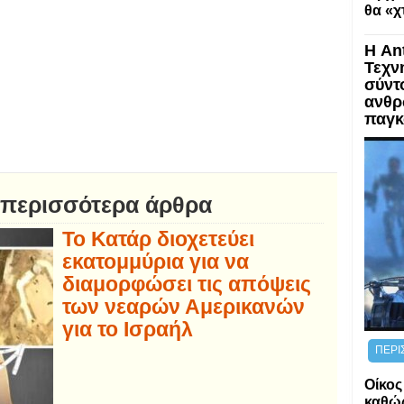
θα «χ
Η An
Τεχν
σύντ
ανθρ
παγκ
 περισσότερα άρθρα
Το Κατάρ διοχετεύει
εκατομμύρια για να
διαμορφώσει τις απόψεις
των νεαρών Αμερικανών
για το Ισραήλ
ΠΕΡΙ
Οίκος
καθώς