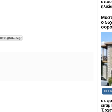
σπου
ηλικί
Μυστ
ο 55
σορό
ΠΕΡΙ
σε φρ
εκτι
Έρχετ