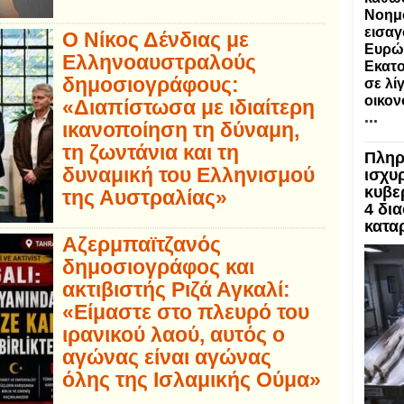
Νοημο
εισαγ
Ο Νίκος Δένδιας με
Ευρώ
Ελληνοαυστραλούς
Εκατο
δημοσιογράφους:
σε λί
οικον
«Διαπίστωσα με ιδιαίτερη
...
ικανοποίηση τη δύναμη,
τη ζωντάνια και τη
Πληρ
δυναμική του Ελληνισμού
ισχυρ
κυβε
της Αυστραλίας»
4 δι
κατα
Αζερμπαϊτζανός
δημοσιογράφος και
ακτιβιστής Ριζά Αγκαλί:
«Είμαστε στο πλευρό του
ιρανικού λαού, αυτός ο
αγώνας είναι αγώνας
όλης της Ισλαμικής Ούμα»