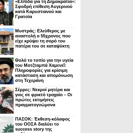
«Ελπίδα για τη Δημοκρατία»:
Σφοδρή επίθεση Αυγερινού
κατά Καρυστιανού και
Γρατσία
Μυστράς: Ελεύθερος με
αναστολή ο 55χρονος που
είχε κρύψει τη σορό του
πατέρα του σε καταψύκτη
Θολό το τοπίο για την υγεία
του Μοτζταμπά Χαμενεΐ:
Πληροφορίες για κρίσιμη
κατάσταση και απομόνωση
στη Τεχεράνη
Σέρρες: Νεκροί μητέρα και
γιος σε φρικτό τροχαίο – Οι
πρώτες εκτιμήσεις
πραγματογνώμονα
ΠΑΣΟΚ: Έκθεση-κόλαφος
του ΟΟΣΑ διαλύει το
success story της