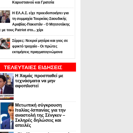
Καρυστιανού και Γρατσία
Η ΕΛ.Α.Σ. είχε προειδοποιήσει για
τη συμμαχία Τουρκίας-Σαουδικής
Αραβίας-Πακιστάν - Ο Μητσοτάκης
ε με τους Patriot στο... χέρι
Σέρρες: Νεκροί μητέρα και γιος σε
φρικτό τροχαίο - Οι πρώτες
εκτιμήσεις πραγματογνώμονα
ΤΕΛΕΥΤΑΙΕΣ ΕΙΔΗΣΕΙΣ
Η Χαμάς προσπαθεί με
τεχνάσματα να μην
αφοπλιστεί
Μετωπική σύγκρουση
Ιταλίας-Ισπανίας για την
αναστολή της Σένγκεν –
Σκληρές δηλώσεις και
απειλές