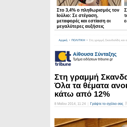
Στο 3,4% ο πληθωρισμός τον
Σ
Ιούλιο: Σε στέγαση,
τ
μεταφορές και εστίαση οι
ε
μεγαλύτερες αυξήσεις
Αρχική
ΠΟΛΙΤΙΚΗ
Στη γραμμή Σκανδαλίδη και 
Αίθουσα Σύνταξης
Τμήμα ειδήσεων tribune.gr
Στη γραμμή Σκανδα
Όλα τα θέματα ανο
κάτω από 12%
8 Μαΐου 2014
, 11:24
|
Γράψτε το σχόλιο σας