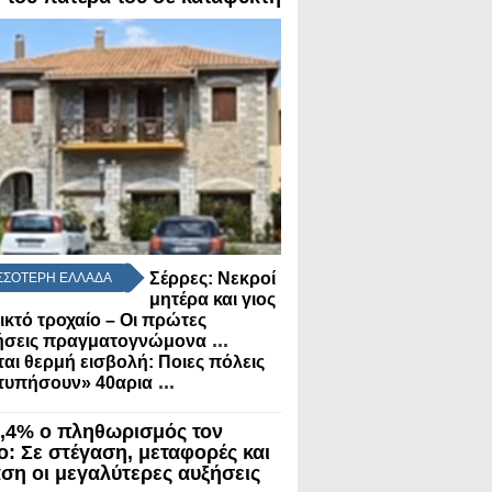
Σέρρες: Νεκροί
ΣΣΟΤΕΡΗ ΕΛΛΑΔΑ
μητέρα και γιος
ικτό τροχαίο – Οι πρώτες
...
μήσεις πραγματογνώμονα
αι θερμή εισβολή: Ποιες πόλεις
...
τυπήσουν» 40αρια
3,4% ο πληθωρισμός τον
ο: Σε στέγαση, μεταφορές και
αση οι μεγαλύτερες αυξήσεις