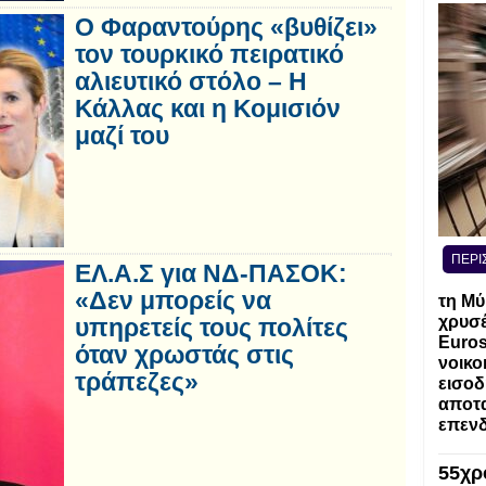
Ο Φαραντούρης «βυθίζει»
τον τουρκικό πειρατικό
αλιευτικό στόλο – Η
Κάλλας και η Κομισιόν
μαζί του
ΠΕΡΙ
ΕΛ.Α.Σ για ΝΔ-ΠΑΣΟΚ:
«Δεν μπορείς να
τη Μύ
χρυσέ
υπηρετείς τους πολίτες
Euros
όταν χρωστάς στις
νοικο
τράπεζες»
εισοδ
αποτα
επενδ
55χρ