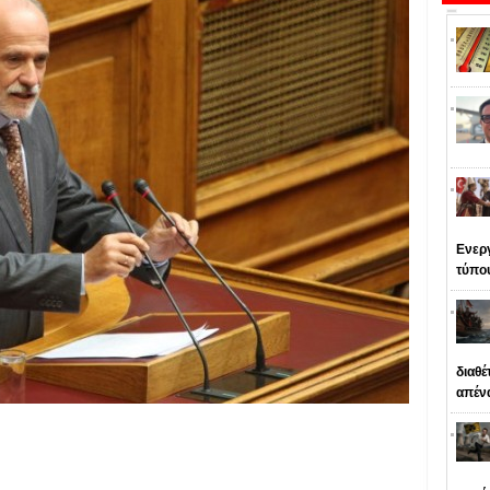
Ενεργ
τύπο
διαθέ
απέν