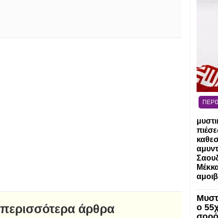
ΠΕΡΙ
μυστι
πιέσε
καθε
αμυντ
Σαουδ
Μέκκα
αμοι
Μυστ
 περισσότερα άρθρα
ο 55
σορό