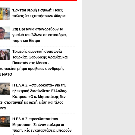
Έρχεται θερμή εισβολή: Ποιες
πόλεις θα «χτυπήσουν» 40αρια
Στη Βρετανία απαγορεύουν τα
γυαλιά του Άδωνι σε εστιατόρια,
παμπ και θέατρα
Τριμερής αμυντική συμφωνία
Τουρκίας, Σαουδικής Αραβίας και
Πακιστάν στη Μέκκα -
οποιείται ρήτρα αμοιβαίας συνδρομής
υ NATO
Η ΕΛ.Α.Σ. «σφυροκοπά» για την
ηλεκτρική διασύνδεση Ελλάδας-
Κύπρου: «Ο κ. Μητσοτάκης δεν
τει στρατηγική με αρχή, μέση και τέλος
αντι
Η ΕΛ.Α.Σ. προειδοποιεί τον
Μητσοτάκη: Σε έναν πόλεμο οι
πυρηνικές εγκαταστάσεις μπορούν