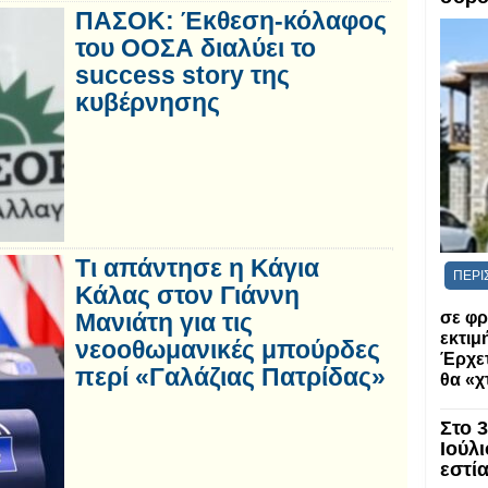
ΠΑΣΟΚ: Έκθεση-κόλαφος
του ΟΟΣΑ διαλύει το
success story της
κυβέρνησης
Τι απάντησε η Κάγια
ΠΕΡΙ
Κάλας στον Γιάννη
σε φρ
Μανιάτη για τις
εκτι
νεοοθωμανικές μπούρδες
Έρχετ
περί «Γαλάζιας Πατρίδας»
θα «χ
Στο 
Ιούλι
εστί