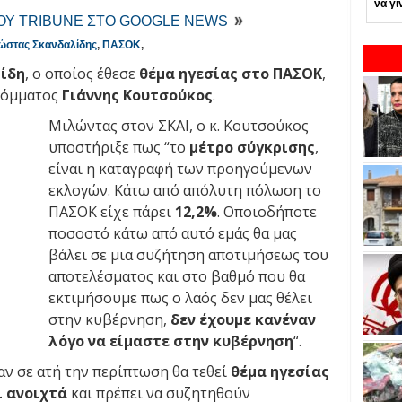
να γί
ΤΟΥ TRIBUNE ΣΤΟ GOOGLE NEWS
ώστας Σκανδαλίδης
,
ΠΑΣΟΚ
,
ίδη
, ο οποίος έθεσε
θέμα ηγεσίας στο ΠΑΣΟΚ
,
κόμματος
Γιάννης Κουτσούκος
.
Μιλώντας στον ΣΚΑΙ, ο κ. Κουτσούκος
υποστήριξε πως “το
μέτρο σύγκρισης
,
είναι η καταγραφή των προηγούμενων
εκλογών. Κάτω από απόλυτη πόλωση το
ΠΑΣΟΚ είχε πάρει
12,2%
. Οποιοδήποτε
ποσοστό κάτω από αυτό εμάς θα μας
βάλει σε μια συζήτηση αποτιμήσεως του
αποτελέσματος και στο βαθμό που θα
εκτιμήσουμε πως ο λαός δεν μας θέλει
στην κυβέρνηση,
δεν έχουμε κανέναν
λόγο να είμαστε στην κυβέρνηση
“.
αν σε ατή την περίπτωση θα τεθεί
θέμα ηγεσίας
ι ανοιχτά
και πρέπει να συζητηθούν