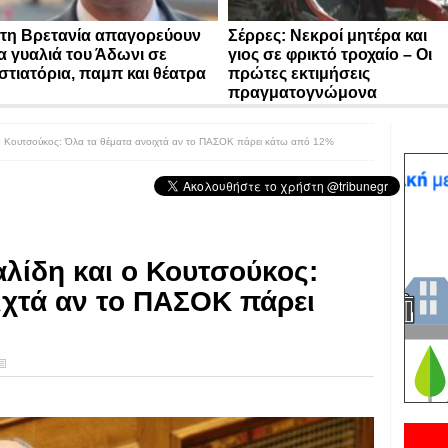
τη Βρετανία απαγορεύουν
Σέρρες: Νεκροί μητέρα και
α γυαλιά του Άδωνι σε
γιος σε φρικτό τροχαίο – Οι
στιατόρια, παμπ και θέατρα
πρώτες εκτιμήσεις
πραγματογνώμονα
ο Κουτσούκος: Όλα τα θέματα ανοιχτά αν το ΠΑΣΟΚ πάρει κάτω από 12%
λίδη και ο Κουτσούκος:
ιχτά αν το ΠΑΣΟΚ πάρει