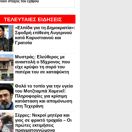
νουν στόχος του εχθρού
ΤΕΛΕΥΤΑΙΕΣ ΕΙΔΗΣΕΙΣ
«Ελπίδα για τη Δημοκρατία»:
Σφοδρή επίθεση Αυγερινού
κατά Καρυστιανού και
Γρατσία
Μυστράς: Ελεύθερος με
αναστολή ο 55χρονος που
είχε κρύψει τη σορό του
πατέρα του σε καταψύκτη
Θολό το τοπίο για την υγεία
του Μοτζταμπά Χαμενεΐ:
Πληροφορίες για κρίσιμη
κατάσταση και απομόνωση
στη Τεχεράνη
Σέρρες: Νεκροί μητέρα και
γιος σε φρικτό τροχαίο – Οι
πρώτες εκτιμήσεις
πραγματογνώμονα