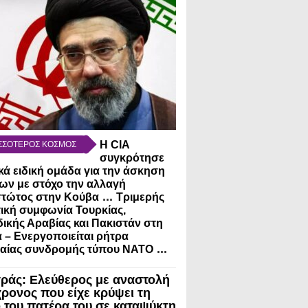
Η CIA
ΣΣΟΤΕΡΟΣ ΚΟΣΜΟΣ
συγκρότησε
κά ειδική ομάδα για την άσκηση
ων με στόχο την αλλαγή
...
στώτος στην Κούβα
Τριμερής
ική συμφωνία Τουρκίας,
ικής Αραβίας και Πακιστάν στη
 – Ενεργοποιείται ρήτρα
...
βαίας συνδρομής τύπου NATO
ράς: Ελεύθερος με αναστολή
χρονος που είχε κρύψει τη
 του πατέρα του σε καταψύκτη