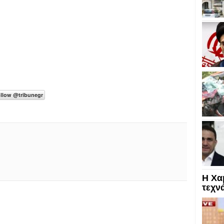
Η Χα
τεχν