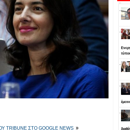
Ενεργ
τύπο
έμειν
ΤΟΥ TRIBUNE ΣΤΟ GOOGLE NEWS
διαθέ