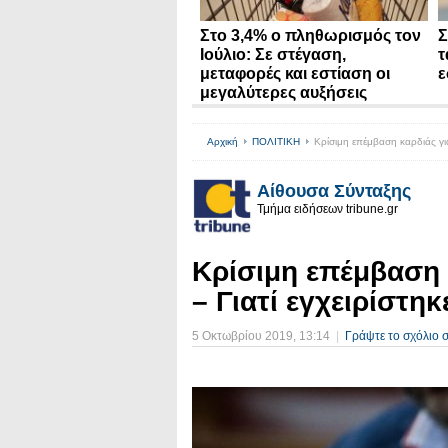
Στο 3,4% ο πληθωρισμός τον
Σ
Ιούλιο: Σε στέγαση,
τ
μεταφορές και εστίαση οι
ε
μεγαλύτερες αυξήσεις
Αρχική
ΠΟΛΙΤΙΚΗ
Κρίσιμη επέμβαση καρδιάς για
Αίθουσα Σύνταξης
Τμήμα ειδήσεων tribune.gr
Κρίσιμη επέμβαση 
– Γιατί εγχειρίστη
5 Οκτωβρίου 2019
, 13:14
|
Γράψτε το σχόλιο 