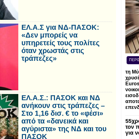
ΕΛ.Α.Σ για ΝΔ-ΠΑΣΟΚ:
«Δεν μπορείς να
υπηρετείς τους πολίτες
όταν χρωστάς στις
τράπεζες»
ΠΕΡΙ
τη Μύ
χρυσέ
Euros
νοικο
εισοδ
ΕΛ.Α.Σ.: ΠΑΣΟΚ και ΝΔ
αποτα
ανήκουν στις τράπεζες –
επενδ
Στο 1,16 δισ. € το «φέσι»
από τα «δανεικά και
55χρ
τον 
αγύριστα» της ΝΔ και του
για 
ΠΑΣΟΚ