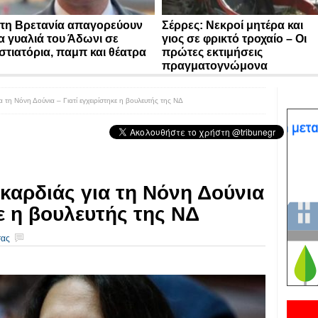
τη Βρετανία απαγορεύουν
Σέρρες: Νεκροί μητέρα και
α γυαλιά του Άδωνι σε
γιος σε φρικτό τροχαίο – Οι
στιατόρια, παμπ και θέατρα
πρώτες εκτιμήσεις
πραγματογνώμονα
 τη Νόνη Δούνια – Γιατί εγχειρίστηκε η βουλευτής της ΝΔ
καρδιάς για τη Νόνη Δούνια
κε η βουλευτής της ΝΔ
σας