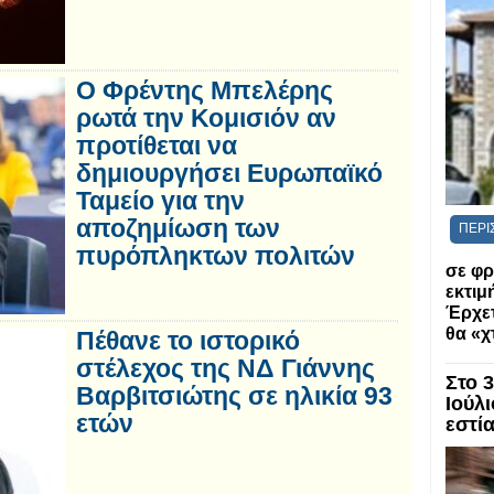
Ο Φρέντης Μπελέρης
ρωτά την Κομισιόν αν
προτίθεται να
δημιουργήσει Ευρωπαϊκό
Ταμείο για την
αποζημίωση των
ΠΕΡΙ
πυρόπληκτων πολιτών
σε φρ
εκτι
Έρχετ
θα «χ
Πέθανε το ιστορικό
στέλεχος της ΝΔ Γιάννης
Στο 
Βαρβιτσιώτης σε ηλικία 93
Ιούλι
ετών
εστί