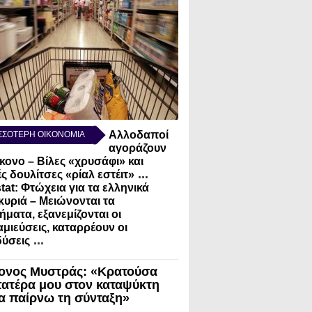
Αλλοδαποί
ΣΣΟΤΕΡΗ ΟΙΚΟΝΟΜΙΑ
αγοράζουν
κονο – Βίλες «χρυσάφι» και
...
ς δουλίτσες «ρίαλ εστέιτ»
tat: Φτώχεια για τα ελληνικά
κυριά – Μειώνονται τα
ήματα, εξανεμίζονται οι
μιεύσεις, καταρρέουν οι
...
ύσεις
ονος Μυστράς: «Κρατούσα
πατέρα μου στον καταψύκτη
να παίρνω τη σύνταξη»