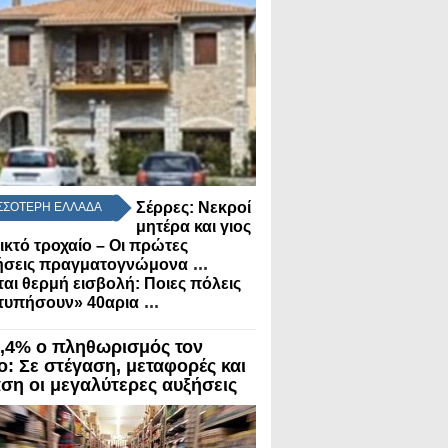
Σέρρες: Νεκροί
ΣΣΟΤΕΡΗ ΕΛΛΑΔΑ
μητέρα και γιος
ικτό τροχαίο – Οι πρώτες
...
μήσεις πραγματογνώμονα
αι θερμή εισβολή: Ποιες πόλεις
...
τυπήσουν» 40αρια
3,4% ο πληθωρισμός τον
ο: Σε στέγαση, μεταφορές και
αση οι μεγαλύτερες αυξήσεις