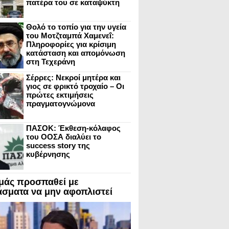
πατέρα του σε καταψύκτη
Θολό το τοπίο για την υγεία
του Μοτζταμπά Χαμενεΐ:
Πληροφορίες για κρίσιμη
κατάσταση και απομόνωση
στη Τεχεράνη
Σέρρες: Νεκροί μητέρα και
γιος σε φρικτό τροχαίο – Οι
πρώτες εκτιμήσεις
πραγματογνώμονα
ΠΑΣΟΚ: Έκθεση-κόλαφος
του ΟΟΣΑ διαλύει το
success story της
κυβέρνησης
μάς προσπαθεί με
άσματα να μην αφοπλιστεί