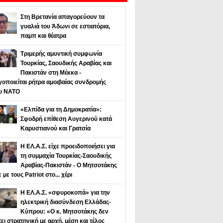
Στη Βρετανία απαγορεύουν τα
γυαλιά του Άδωνι σε εστιατόρια,
παμπ και θέατρα
Τριμερής αμυντική συμφωνία
Τουρκίας, Σαουδικής Αραβίας και
Πακιστάν στη Μέκκα -
οποιείται ρήτρα αμοιβαίας συνδρομής
υ NATO
«Ελπίδα για τη Δημοκρατία»:
Σφοδρή επίθεση Αυγερινού κατά
Καρυστιανού και Γρατσία
Η ΕΛ.Α.Σ. είχε προειδοποιήσει για
τη συμμαχία Τουρκίας-Σαουδικής
Αραβίας-Πακιστάν - Ο Μητσοτάκης
ε με τους Patriot στο... χέρι
Η ΕΛ.Α.Σ. «σφυροκοπά» για την
ηλεκτρική διασύνδεση Ελλάδας-
Κύπρου: «Ο κ. Μητσοτάκης δεν
τει στρατηγική με αρχή, μέση και τέλος