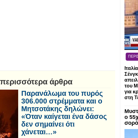
ΠΕΡΙ
Ιταλί
Σένγκ
 περισσότερα άρθρα
απειλ
του Μ
για κ
Παρανάλωμα του πυρός
στη Τ
306.000 στρέμματα και ο
Μητσοτάκης δηλώνει:
Μυστ
«Όταν καίγεται ένα δάσος
ο 55
σορό
δεν σημαίνει ότι
χάνεται…»