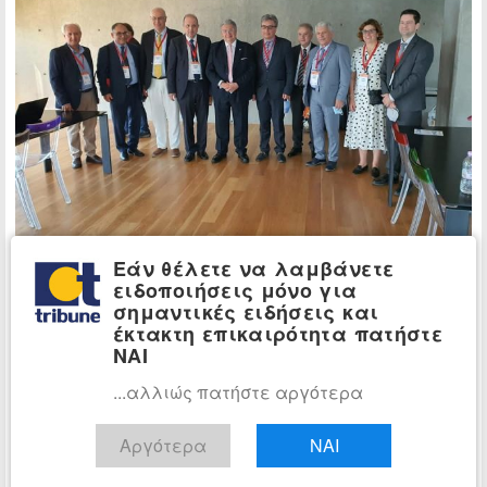
Εάν θέλετε να λαμβάνετε
ειδοποιήσεις μόνο για
Το 1ο Παγκόσμιο Πανομογενειακό Ιατρικό
σημαντικές ειδήσεις και
Συνέδριο αποτελεί υλοποίηση και έκφραση
έκτακτη επικαιρότητα πατήστε
αυτής της θέσης», υπογράμμισε ο κ.
ΝΑΙ
Χρυσουλάκης.
...αλλιώς πατήστε αργότερα
Επιπλέον, αφού ευχαρίστησε θερμά τον
Πρόεδρο του Ιατρικού Τμήματος του ΑΠΘ, κ.
Αργότερα
ΝΑΙ
Κυριάκο Αναστασιάδη, για την άριστη