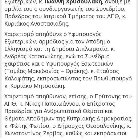
Εξωτερικών, κ.
Ιωάννη Χρυσουλάκη
, άνοιξε με
ομιλία του ο συνδιοργανωτής του Συνεδρίου,
Πρόεδρος του Ιατρικού Τμήματος του ΑΠΘ, κ.
Κυριάκος Αναστασιάδης.
Χαιρετισμό απηύθυνε ο Υφυπουργός
Εξωτερικών, αρμόδιος για τον Απόδημο
Ελληνισμό και τη Δημόσια Διπλωματία, κ.
Ανδρέας Κατσανιώτης, ενώ το Συνέδριο
χαιρέτισε και ο Υφυπουργός Εσωτερικών
(Τομέας Μακεδονίας – Θράκης), κ. Σταύρος
Καλαφάτης, εκπροσωπώντας τον Πρωθυπουργό
κ. Κυριάκο Μητσοτάκη.
Χαιρετισμό απηύθυναν, επίσης, ο Πρύτανης του
ΑΠΘ, κ. Νίκος Παπαϊωάννου, ο Επίτροπος
Προεδρίας για Ανθρωπιστικά Θέματα και
Θέματα Αποδήμων της Κυπριακής Δημοκρατίας,
κ. Φώτης Φωτίου, ο Δήμαρχος Θεσσαλονίκης, κ.
Κωνσταντίνος Ζέρβας, καθώς και εκπρόσωποι