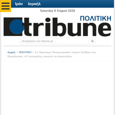
Ιράν
Ισραήλ
Saturday 8 August 2026
Αρχική
ΠΟΛΙΤΙΚΗ
1ο Παγκόσμιο Πανομογενειακό Ιατρικό Συνέδριο στη
Θεσσαλονίκη: «Ο Ιπποκράτης συναντά τον Αριστοτέλη»