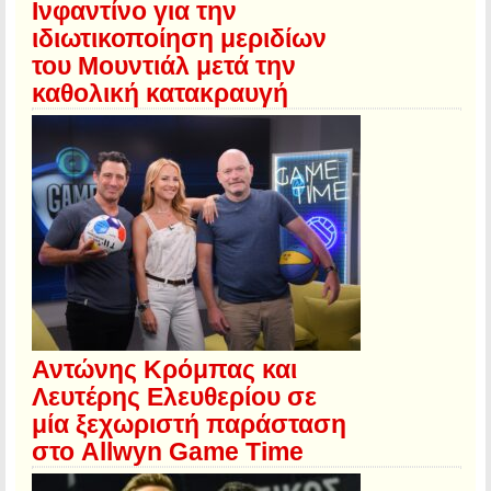
Ινφαντίνο για την
ιδιωτικοποίηση μεριδίων
του Μουντιάλ μετά την
καθολική κατακραυγή
Αντώνης Κρόμπας και
Λευτέρης Ελευθερίου σε
μία ξεχωριστή παράσταση
στο Allwyn Game Time