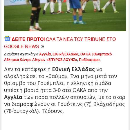
ΔΕΙΤΕ ΠΡΩΤΟΙ
ΟΛΑ ΤΑ ΝΕΑ ΤΟΥ TRIBUNE ΣΤΟ
GOOGLE NEWS
Διαβάστε σχετικά για
Αγγλία
,
Εθνική Ελλάδος
,
ΟΑΚΑ | Ολυμπιακό
Αθλητικό Κέντρο Αθηνών «ΣΠΥΡΟΣ ΛΟΥΗΣ»
,
Ποδόσφαιρο
,
Δεν τα κατάφερε η
Εθνική Ελλάδας
να
ολοκληρώσει το «θαύμα». Ένα μήνα μετά τον
θρίαμβο του Γουέμπλεϊ, η ελληνική ομάδα
υπέστη βαριά ήττα 3-0 στο ΟΑΚΑ από την
Αγγλία
των πάρα πολλών απουσιών, με το σκορ
να διαμορφώνουν οι Γουότκινς (7΄), Βλάχοδήμος
(78΄-αυτογκόλ), Τζόουνς.