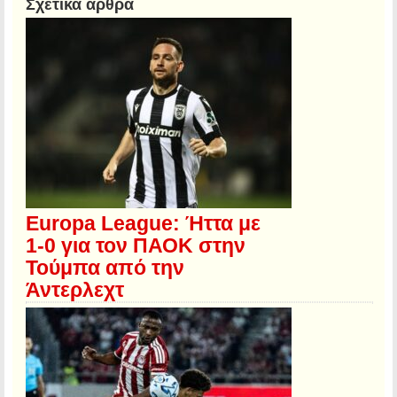
Σχετικά άρθρα
Europa League: Ήττα με
1-0 για τον ΠΑΟΚ στην
Τούμπα από την
Άντερλεχτ