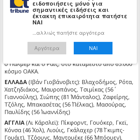
πλάτη του και κατέληξε στα δίχτυα. Το τελικό
ειδοποιήσεις μόνο για
σκορ διαμορφώθηκε στο 82΄ με τον Μπόουεν να
σημαντικές ειδήσεις και
έκτακτη επικαιρότητα πατήστε
μεταβιβάζει στον Κέρτις Τζόους, ο οποίος με
ΝΑΙ
υπέροχο «τακουνάκι» σκόραρε στο ντεμπούτο
του με την Αγγλία.
...αλλιώς πατήστε αργότερα
Μια απρόσμενα ευρεία νίκη για τους Άγγλους,
Αργότερα
ΝΑΙ
που αγωνίστηκαν χωρίς βασικά στελέχη όπως ο
Αλεξάντερ-Άρνολντ, ο Σάκα, ο Γκρίλις, ο Φόντεν,
ο Πάλμερ και ο Ράις, στο κατάμεστο από 65.000
κόσμο ΟΑΚΑ.
ΕΛΛΑΔΑ
(Ιβάν Γιοβάνοβιτς): Βλαχοδήμος, Ρότα,
Χατζηδιάκος, Μαυροπάνος, Τσιμίκας (56΄
Γιαννούλης), Σιώπης (81΄ Μάνταλος), Ζαφείρης,
Τζόλης, Μπακασέτας (56΄ Πέλκας), Μασούρας,
Παυλίδης (56΄ Ιωαννίδης)
ΑΓΓΛΙΑ
(Λι Κάρσλεϊ): Πίκφορντ, Γουόκερ, Γκεϊ,
Κόνσα (46΄ Χολ), Λιούις, Γκάλαχερ (78΄ Γκιμπς-
Γουάιτ), Τζόουνς, Μαντουέκε (66΄ Μπόουεν),