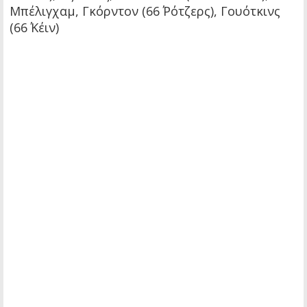
Μπέλιγχαμ, Γκόρντον (66΄ Ρότζερς), Γουότκινς
(66΄ Κέιν)