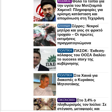
Θολό το τοπίο για
ΚΟΣΜΟΣ:
την υγεία του Μοτζταμπά
Χαμενεΐ: Πληροφορίες για
κρίσιμη κατάσταση και
απομόνωση στη Τεχεράνη
Σέρρες: Νεκροί
ΕΛΛΑΔΑ:
μητέρα και γιος σε φρικτό
τροχαίο – Οι πρώτες
εκτιμήσεις
πραγματογνώμονα
ΠΑΣΟΚ: Έκθεση-
ΠΟΛΙΤΙΚΗ:
κόλαφος του ΟΟΣΑ διαλύει
το success story της
κυβέρνησης
Στα Χανιά για
ΠΟΛΙΤΙΚΗ:
διακοπές ο Κυριάκος
Μητσοτάκης
Στο 3,4% ο
ΟΙΚΟΝΟΜΙΑ:
πληθωρισμός τον Ιούλιο: Σε
στέγαση, μεταφορές και