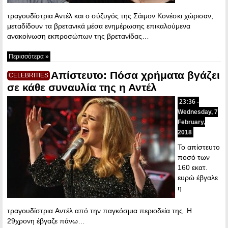
τραγουδίστρια Αντέλ και ο σύζυγός της Σάιμον Κονέσκι χώρισαν,
μεταδίδουν τα βρετανικά μέσα ενημέρωσης επικαλούμενα
ανακοίνωση εκπροσώπων της βρετανίδας…
Περισσότερα »
Απίστευτο: Πόσα χρήματα βγάζει
CELEBRITIES
σε κάθε συναυλία της η Αντέλ
23:36 -
Wednesday, 7
February,
2018
Το απίστευτο
ποσό των
160 εκατ.
ευρώ έβγαλε
η
τραγουδίστρια Aντέλ από την παγκόσμια περιοδεία της. Η
29χρονη έβγαζε πάνω…