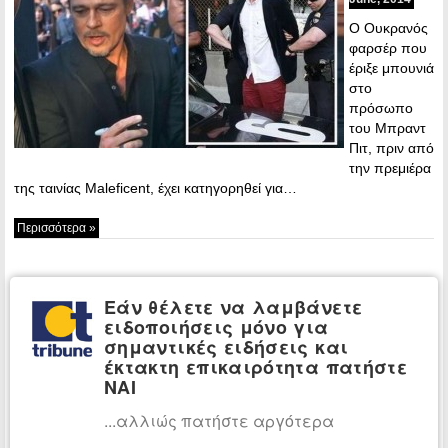
Ο Ουκρανός
φαρσέρ που
έριξε μπουνιά
στο
πρόσωπο
του Μπραντ
Πιτ, πριν από
την πρεμιέρα
της ταινίας Maleficent, έχει κατηγορηθεί για…
Περισσότερα »
ΤΕΛΕΥΤΑΙΕΣ ΕΙΔΗΣΕΙΣ
Εάν θέλετε να λαμβάνετε
Βουλγαρία:
ΚΟΣΜΟΣ:
ειδοποιήσεις μόνο για
Ουκρανικό drone εξερράγη
σημαντικές ειδήσεις και
κοντά σε αγωγό φυσικού
έκτακτη επικαιρότητα πατήστε
αερίου
ΝΑΙ
Ηφαίστειο
ΠΕΡΙΒΑΛΛΟΝ:
...αλλιώς πατήστε αργότερα
Σαντορίνης: Ο νεκρός
έφηβος του τσουνάμι λύνει