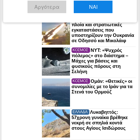
το μυστήριο της Πομπηίας
Αργότερα
ΝΑΙ
του Αιγαίου
Η Ρωσία έπληξε
ΚΟΣΜΟΣ:
πλοία και στρατιωτικές
εγκαταστάσεις που
υποστηρίζουν την Ουκρανία
σε Οδησσό και Μικολάιφ
NYT: «Ψυχρός
ΚΟΣΜΟΣ:
πόλεμος» στο διάστημα –
Μάχες για βάσεις και
φυσικούς πόρους στη
Σελήνη
Ομάν: «Θετικές» οι
ΚΟΣΜΟΣ:
συνομιλίες με το Ιράν για τα
Στενά του Ορμούζ
Λυκαβηττός:
ΕΛΛΑΔΑ:
57χρονη γυναίκα βρέθηκε
νεκρή σε σπηλιά κοντά
στους Αγίους Ισιδώρους