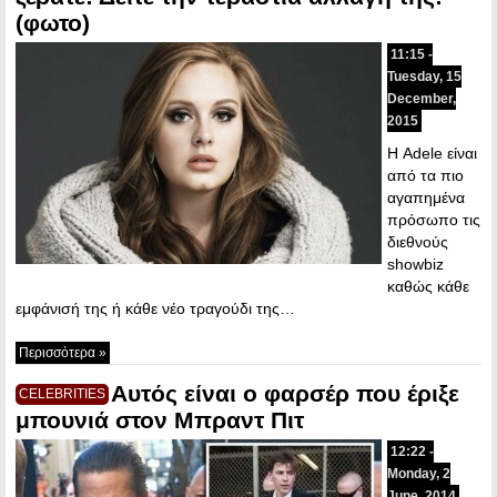
(φωτο)
11:15 -
Tuesday, 15
December,
2015
Η Adele είναι
από τα πιο
αγαπημένα
πρόσωπο τις
διεθνούς
showbiz
καθώς κάθε
εμφάνισή της ή κάθε νέο τραγούδι της…
Περισσότερα »
Αυτός είναι ο φαρσέρ που έριξε
CELEBRITIES
μπουνιά στον Μπραντ Πιτ
12:22 -
Monday, 2
June, 2014