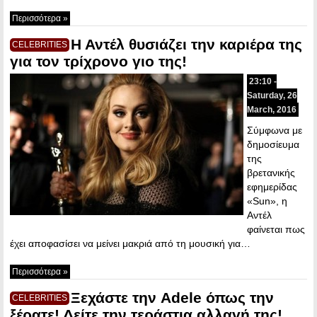
Περισσότερα »
Η Αντέλ θυσιάζει την καριέρα της
CELEBRITIES
για τον τρίχρονο γιο της!
23:10 -
Saturday, 26
March, 2016
Σύμφωνα με
δημοσίευμα
της
βρετανικής
εφημερίδας
«Sun», η
Αντέλ
φαίνεται πως
έχει αποφασίσει να μείνει μακριά από τη μουσική για…
Περισσότερα »
Ξεχάστε την Adele όπως την
CELEBRITIES
ξέρατε! Δείτε την τεράστια αλλαγή της!