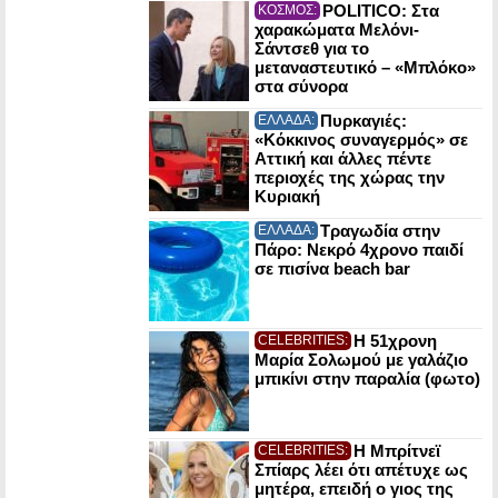
POLITICO: Στα
ΚΟΣΜΟΣ:
χαρακώματα Μελόνι-
Σάντσεθ για το
μεταναστευτικό – «Μπλόκο»
στα σύνορα
Πυρκαγιές:
ΕΛΛΑΔΑ:
«Κόκκινος συναγερμός» σε
Αττική και άλλες πέντε
περιοχές της χώρας την
Κυριακή
Τραγωδία στην
ΕΛΛΑΔΑ:
Πάρο: Νεκρό 4χρονο παιδί
σε πισίνα beach bar
Η 51χρονη
CELEBRITIES:
Μαρία Σολωμού με γαλάζιο
μπικίνι στην παραλία (φωτο)
Η Μπρίτνεϊ
CELEBRITIES:
Σπίαρς λέει ότι απέτυχε ως
μητέρα, επειδή ο γιος της