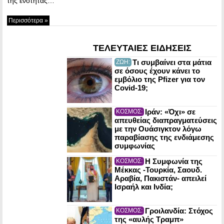
της ενότητας…
Περισσότερα »
ΤΕΛΕΥΤΑΙΕΣ ΕΙΔΗΣΕΙΣ
Τι συμβαίνει στα μάτια
ΖΩΗ:
σε όσους έχουν κάνει το
εμβόλιο της Pfizer για τον
Covid-19;
Ιράν: «Όχι» σε
ΚΟΣΜΟΣ:
απευθείας διαπραγματεύσεις
με την Ουάσιγκτον λόγω
παραβίασης της ενδιάμεσης
συμφωνίας
Η Συμφωνία της
ΚΟΣΜΟΣ:
Μέκκας -Τουρκία, Σαουδ.
Αραβία, Πακιστάν- απειλεί
Ισραήλ και Ινδία;
Γροιλανδία: Στόχος
ΚΟΣΜΟΣ:
της «αυλής Τραμπ»