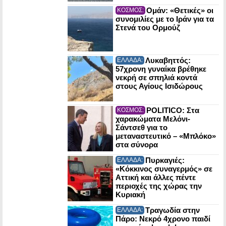
Ομάν: «Θετικές» οι
ΚΟΣΜΟΣ:
συνομιλίες με το Ιράν για τα
Στενά του Ορμούζ
Λυκαβηττός:
ΕΛΛΑΔΑ:
57χρονη γυναίκα βρέθηκε
νεκρή σε σπηλιά κοντά
στους Αγίους Ισιδώρους
POLITICO: Στα
ΚΟΣΜΟΣ:
χαρακώματα Μελόνι-
Σάντσεθ για το
μεταναστευτικό – «Μπλόκο»
στα σύνορα
Πυρκαγιές:
ΕΛΛΑΔΑ:
«Κόκκινος συναγερμός» σε
Αττική και άλλες πέντε
περιοχές της χώρας την
Κυριακή
Τραγωδία στην
ΕΛΛΑΔΑ:
Πάρο: Νεκρό 4χρονο παιδί