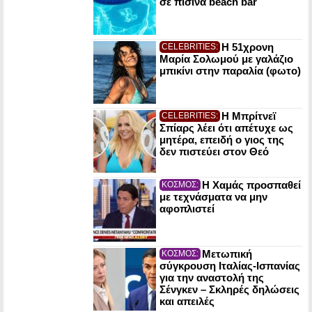
σε πισίνα beach bar
Η 51χρονη
CELEBRITIES:
Μαρία Σολωμού με γαλάζιο
μπικίνι στην παραλία (φωτο)
Η Μπρίτνεϊ
CELEBRITIES:
Σπίαρς λέει ότι απέτυχε ως
μητέρα, επειδή ο γιος της
δεν πιστεύει στον Θεό
Η Χαμάς προσπαθεί
ΚΟΣΜΟΣ:
με τεχνάσματα να μην
αφοπλιστεί
Μετωπική
ΚΟΣΜΟΣ:
σύγκρουση Ιταλίας-Ισπανίας
για την αναστολή της
Σένγκεν – Σκληρές δηλώσεις
και απειλές