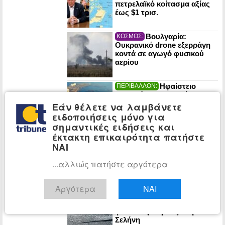
πετρελαϊκό κοίτασμα αξίας
έως $1 τρισ.
Βουλγαρία:
ΚΟΣΜΟΣ:
Ουκρανικό drone εξερράγη
κοντά σε αγωγό φυσικού
αερίου
Ηφαίστειο
ΠΕΡΙΒΑΛΛΟΝ:
Σαντορίνης: Ο νεκρός
έφηβος του τσουνάμι λύνει
Εάν θέλετε να λαμβάνετε
το μυστήριο της Πομπηίας
ειδοποιήσεις μόνο για
του Αιγαίου
σημαντικές ειδήσεις και
έκτακτη επικαιρότητα πατήστε
Η Ρωσία έπληξε
ΚΟΣΜΟΣ:
πλοία και στρατιωτικές
ΝΑΙ
εγκαταστάσεις που
υποστηρίζουν την Ουκρανία
...αλλιώς πατήστε αργότερα
σε Οδησσό και Μικολάιφ
NYT: «Ψυχρός
ΚΟΣΜΟΣ:
Αργότερα
ΝΑΙ
πόλεμος» στο διάστημα –
Μάχες για βάσεις και
φυσικούς πόρους στη
Σελήνη