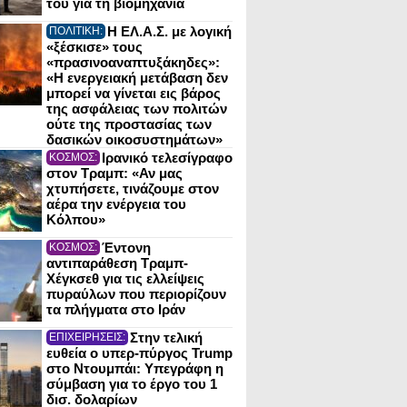
του για τη βιομηχανία
Η ΕΛ.Α.Σ. με λογική
ΠΟΛΙΤΙΚΗ:
«ξέσκισε» τους
«πρασινοαναπτυξάκηδες»:
«Η ενεργειακή μετάβαση δεν
μπορεί να γίνεται εις βάρος
της ασφάλειας των πολιτών
ούτε της προστασίας των
δασικών οικοσυστημάτων»
Ιρανικό τελεσίγραφο
ΚΟΣΜΟΣ:
στον Τραμπ: «Αν μας
χτυπήσετε, τινάζουμε στον
αέρα την ενέργεια του
Κόλπου»
Έντονη
ΚΟΣΜΟΣ:
αντιπαράθεση Τραμπ-
Χέγκσεθ για τις ελλείψεις
πυραύλων που περιορίζουν
τα πλήγματα στο Ιράν
Στην τελική
ΕΠΙΧΕΙΡΗΣΕΙΣ:
ευθεία ο υπερ-πύργος Trump
στο Ντουμπάι: Υπεγράφη η
σύμβαση για το έργο του 1
δισ. δολαρίων