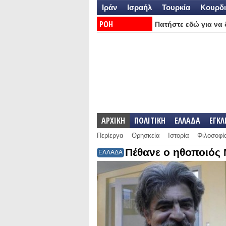
Ιράν
Ισραήλ
Τουρκία
Κουρδι
ΡΟΗ
Πατήστε εδώ για να δ
ΕΙΔΗΣΕΩΝ:
ΑΡΧΙΚΗ
ΠΟΛΙΤΙΚΗ
ΕΛΛΑΔΑ
ΕΓΚ
Περίεργα
Θρησκεία
Ιστορία
Φιλοσοφί
Πέθανε ο ηθοποιός
ΕΛΛΑΔΑ