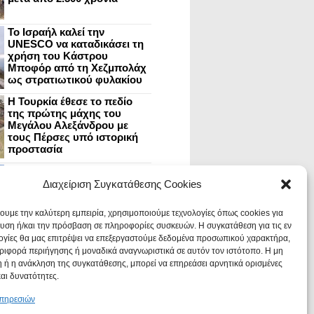
Το Ισραήλ καλεί την
UNESCO να καταδικάσει τη
χρήση του Κάστρου
Μποφόρ από τη Χεζμπολάχ
ως στρατιωτικού φυλακίου
Η Τουρκία έθεσε το πεδίο
της πρώτης μάχης του
Μεγάλου Αλεξάνδρου με
τους Πέρσες υπό ιστορική
προστασία
Μυστράς: Aνακαίνιση του
ανακτόρου στην
Διαχείριση Συγκατάθεσης Cookies
καστροπολιτεία και εκθέσεις
στο Παλάτι των Δεσποτών
χουμε την καλύτερη εμπειρία, χρησιμοποιούμε τεχνολογίες όπως cookies για
υση ή/και την πρόσβαση σε πληροφορίες συσκευών. Η συγκατάθεση για τις εν
ογίες θα μας επιτρέψει να επεξεργαστούμε δεδομένα προσωπικού χαρακτήρα,
Οι Νεάντερταλ έκαναν
ιφορά περιήγησης ή μοναδικά αναγνωριστικά σε αυτόν τον ιστότοπο. Η μη
οδοντιατρικές επεμβάσεις σε
χαλασμένα δόντια, σύμφωνα
 ή η ανάκληση της συγκατάθεσης, μπορεί να επηρεάσει αρνητικά ορισμένες
με ευρήματα
και δυνατότητες.
υπηρεσιών