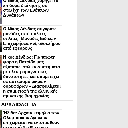
Ο Νίκος Δένδιας χορηγεί το
επίδομα διοίκησης σε
στελέχη των Ενόπλων
Δυνάμεων
Ο Νίκος Δένδιας συγκροτεί
μονάδες από πολίτες-
οπλίτες: Μονάδες Ειδικών
Επιχειρήσεων εξ ολοκλήρου
από εφέδρους
Νίκος Δένδιας: Για πρώτη
φορά η Πατρίδα μας
αξιοποιεί οπλικά συστήματα
με ηλεκτρομαγνητικές
δυνατότητες και συμμετέχει
σε αστερισμό μικρών
δορυφόρων – Διασφαλίζεται
η συμμετοχή της ελληνικής
αμυντικής βιομηχανίας
ΑΡΧΑΙΟΛΟΓΙΑ
Ήλιδα: Αρχαία κειμήλια των
Ολυμπιακών Αγώνων
επιχειρείται να εντοπισθούν
μετά από 2.500 χρόνια