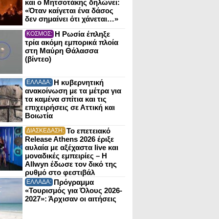
και ο Μητσοτάκης δηλώνει:
«Όταν καίγεται ένα δάσος
δεν σημαίνει ότι χάνεται…»
Η Ρωσία έπληξε
ΚΟΣΜΟΣ:
τρία ακόμη εμπορικά πλοία
στη Μαύρη Θάλασσα
(βίντεο)
Η κυβερνητική
ΕΛΛΑΔΑ:
ανακοίνωση με τα μέτρα για
τα καμένα σπίτια και τις
επιχειρήσεις σε Αττική και
Βοιωτία
Το επετειακό
ΔΙΑΣΚΕΔΑΣΗ:
Release Athens 2026 έριξε
αυλαία με αξέχαστα live και
μοναδικές εμπειρίες – Η
Allwyn έδωσε τον δικό της
ρυθμό στο φεστιβάλ
Πρόγραμμα
ΕΛΛΑΔΑ:
«Τουρισμός για Όλους 2026-
2027»: Άρχισαν οι αιτήσεις