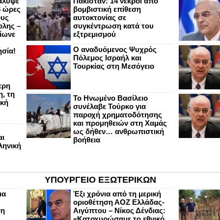
άλυψε
Πακιστάν: 14 νεκροί από
8 ώρες
βομβιστική επίθεση
ους
αυτοκτονίας σε
ολης –
συγκέντρωση κατά του
ίωνε
εξτρεμισμού
Ο αναδυόμενος Ψυχρός
ησία!
Πόλεμος Ισραήλ και
Τουρκίας στη Μεσόγειο
ερη
, τη
Το Ηνωμένο Βασίλειο
ική
συνέλαβε Τούρκο για
παροχή χρηματοδότησης
και προμηθειών στη Χαμάς
ως δήθεν… ανθρωπιστική
αι
βοήθεια
ληνική
ΥΠΟΥΡΓΕΙΟ ΕΞΩΤΕΡΙΚΩΝ
ια
Έξι χρόνια από τη μερική
οριοθέτηση ΑΟΖ Ελλάδας-
ση
Αιγύπτου – Νίκος Δένδιας:
«Κατοχυρώσαμε το εθνικό