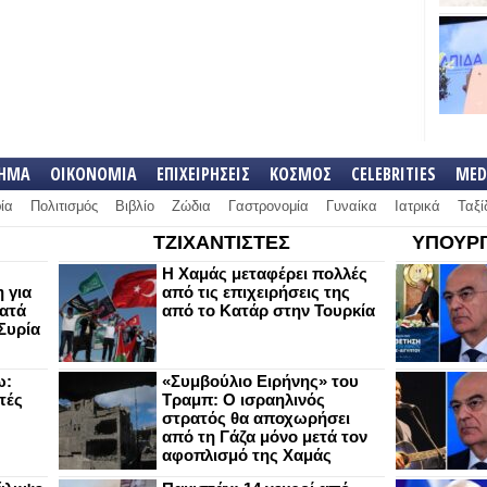
ΛΗΜΑ
ΟΙΚΟΝΟΜΙΑ
ΕΠΙΧΕΙΡΗΣΕΙΣ
ΚΟΣΜΟΣ
CELEBRITIES
MED
ία
Πολιτισμός
Βιβλίο
Ζώδια
Γαστρονομία
Γυναίκα
Ιατρικά
Ταξί
ΤΖΙΧΑΝΤΙΣΤΕΣ
ΥΠΟΥΡΓ
Η Χαμάς μεταφέρει πολλές
 για
από τις επιχειρήσεις της
κατά
από το Κατάρ στην Τουρκία
Συρία
ω:
«Συμβούλιο Ειρήνης» του
τές
Τραμπ: Ο ισραηλινός
στρατός θα αποχωρήσει
από τη Γάζα μόνο μετά τον
αφοπλισμό της Χαμάς