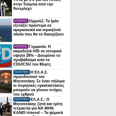
στην Τούμπα από την
Άντερλεχτ
Ορμούζ: Το Ιράν
ΚΟΣΜΟΣ:
εξετάζει πρόστιμα σε
αμερικανικά και ισραηλινά
πλοία που θα το διασχίζουν
Γερμανία: Η
ΚΟΣΜΟΣ:
ακροδεξιά AfD σε ιστορικό
υψηλό 28% – Διευρύνει το
προβάδισμα από το
CDU/CSU του Μερτς
Η ΕΛ.Α.Σ.
ΠΟΛΙΤΙΚΗ:
προειδοποιεί τον
Μητσοτάκη: Σε έναν πόλεμο
οι πυρηνικές εγκαταστάσεις
μπορούν να γίνουν στόχος
του εχθρού
ΕΛ.Α.Σ.: Ο
ΠΟΛΙΤΙΚΗ:
Μητσοτάκης ζητά και τρίτη
τετραετία για ΝΑ ΜΗΝ
ΚΑΝΕΙ τίποτα! – Τα ψέματά