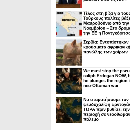
Τέλος στη βίζα για του
Τούρκους πολίτες βάζε
Μαυροβούνιο από την
Νοεμβρίου – Στο δρόμο
την ΕΕ η Ποντγκόριτσ
Σερβία: Εντοπίστηκαν
κρούσματα αφρικανικ
πανώλης των χοίρων
We must stop the pseu
caliph Erdogan NOW, b
he plunges the region i
neo-Ottoman war
Να σταματήσουμε τον
ψευδοχαλίφη Ερντογά
ΤΩΡΑ πριν βυθίσει την
περιοχή σε νεοοθωμαν
πόλεμο