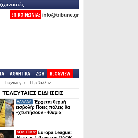
ζιχαντιστές
ΕΠΙΚΟΙΝΩΝΙΑ:
info@tribune.gr
IA
ΑΘΛΗΤΙΚΑ
ΖΩΗ
BLOGVIEW
Τεχνολογία
Περιβάλλον
ΤΕΛΕΥΤΑΙΕΣ ΕΙΔΗΣΕΙΣ
Έρχεται θερμή
ΕΛΛΑΔΑ:
εισβολή: Ποιες πόλεις θα
«χτυπήσουν» 40αρια
Europa League:
ΑΘΛΗΤΙΚΑ:
Ήττα με 1-0 για τον ΠΑΟΚ