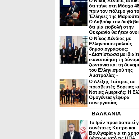
Ο Νίκος Δένδιας αποκ
ότι πήγε στη Μόσχα 4
πριν τον πόλεμο για τ
Έλληνες της Μαριούπ
Ο Λαβρόφ τον διαβεβα
ότι μία εισβολή στην
Ουκρανία θα ήταν ανο
Ο Νίκος Δένδιας με
Ελληνοαυστραλούς
δημοσιογράφους:
«Διαπίστωσα με ιδιαίτ
ικανοποίηση τη δύναμη
ζωντάνια και τη δυναμ
του Ελληνισμού της
Αυστραλίας»
Ο Αλέξης Τσίπρας σε
πρεσβευτές Βόρειας κ
Νότιας Αμερικής: Η Ελ
Ομογένεια γέφυρα
συνεργασίας
ΒΑΛΚΑΝΙΑ
Το Ιράν προειδοποιεί γ
συνέπειες Κύπρο και
Βουλγαρία για τη χρή
βάσεων από τις ΗΠΑ