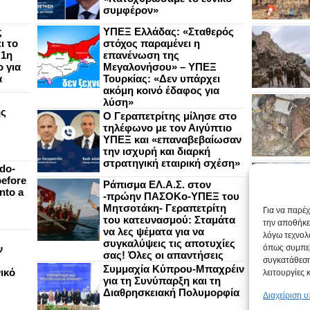
συμφέρον»
ς
ΥΠΕΞ Ελλάδας: «Σταθερός
ι το
στόχος παραμένει η
 1η
επανένωση της
 για
Μεγαλονήσου» – ΥΠΕΞ
α
Τουρκίας: «Δεν υπάρχει
ακόμη κοινό έδαφος για
λύση»
ής
Ο Γεραπετρίτης μίλησε στο
τηλέφωνο με τον Αιγύπτιο
ΥΠΕΞ και «επαναβεβαίωσαν
την ισχυρή και διαρκή
στρατηγική εταιρική σχέση»
do-
efore
Ράπισμα ΕΛ.Α.Σ. στον
nto a
-πρώην ΠΑΣΟΚο-ΥΠΕΞ του
Μητσοτάκη- Γεραπετρίτη
Για να παρέ
του κατευνασμού: Σταμάτα
την αποθήκε
να λες ψέματα για να
λόγω τεχνολ
συγκαλύψεις τις αποτυχίες
ν
όπως συμπερ
σας! Όλες οι απαντήσεις
συγκατάθεση
Συμμαχία Κύπρου-Μπαχρέιν
ικό
λειτουργίες 
για τη Συνύπαρξη και τη
Διαθρησκειακή Πολυμορφία
Διαχείριση 