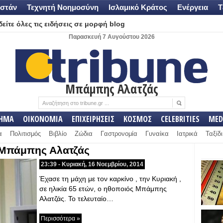
στάν
Τεχνητή Νοημοσύνη
Ισλαμικό Κράτος
Ενέργεια
Τ
είτε όλες τις ειδήσεις σε μορφή blog
Παρασκευή 7 Αυγούστου 2026
Μπάμπης Αλατζάς
ΛΗΜΑ
ΟΙΚΟΝΟΜΙΑ
ΕΠΙΧΕΙΡΗΣΕΙΣ
ΚΟΣΜΟΣ
CELEBRITIES
MED
α
Πολιτισμός
Βιβλίο
Ζώδια
Γαστρονομία
Γυναίκα
Ιατρικά
Ταξίδι
 Μπάμπης Αλατζάς
23:39 - Κυριακή, 16 Νοεμβρίου, 2014
Έχασε τη μάχη με τον καρκίνο , την Κυριακή ,
σε ηλικία 65 ετών, ο ηθοποιός Μπάμπης
Αλατζάς. Το τελευταίο…
Περισσότερα »