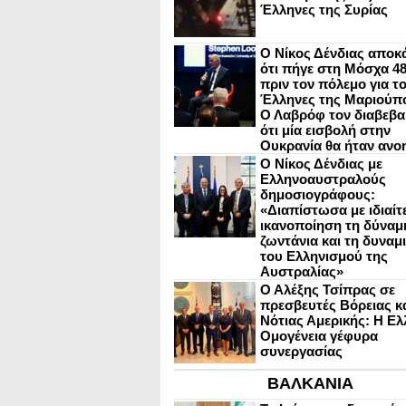
Έλληνες της Συρίας
Ο Νίκος Δένδιας αποκ
ότι πήγε στη Μόσχα 4
πριν τον πόλεμο για τ
Έλληνες της Μαριούπ
Ο Λαβρόφ τον διαβεβα
ότι μία εισβολή στην
Ουκρανία θα ήταν ανο
Ο Νίκος Δένδιας με
Ελληνοαυστραλούς
δημοσιογράφους:
«Διαπίστωσα με ιδιαίτ
ικανοποίηση τη δύναμη
ζωντάνια και τη δυναμ
του Ελληνισμού της
Αυστραλίας»
Ο Αλέξης Τσίπρας σε
πρεσβευτές Βόρειας κ
Νότιας Αμερικής: Η Ελ
Ομογένεια γέφυρα
συνεργασίας
ΒΑΛΚΑΝΙΑ