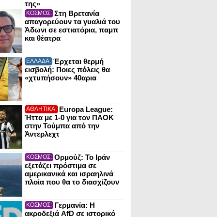
της»
Στη Βρετανία
ΚΟΣΜΟΣ:
απαγορεύουν τα γυαλιά του
Άδωνι σε εστιατόρια, παμπ
και θέατρα
Έρχεται θερμή
ΕΛΛΑΔΑ:
εισβολή: Ποιες πόλεις θα
«χτυπήσουν» 40αρια
Europa League:
ΑΘΛΗΤΙΚΑ:
Ήττα με 1-0 για τον ΠΑΟΚ
στην Τούμπα από την
Άντερλεχτ
Ορμούζ: Το Ιράν
ΚΟΣΜΟΣ:
εξετάζει πρόστιμα σε
αμερικανικά και ισραηλινά
πλοία που θα το διασχίζουν
Γερμανία: Η
ΚΟΣΜΟΣ:
ακροδεξιά AfD σε ιστορικό