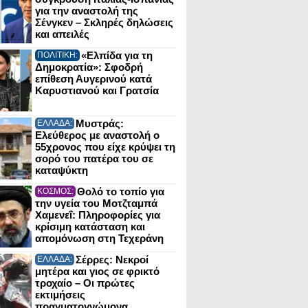
για την αναστολή της
Σένγκεν – Σκληρές δηλώσεις
και απειλές
«Ελπίδα για τη
ΠΟΛΙΤΙΚΗ:
Δημοκρατία»: Σφοδρή
επίθεση Αυγερινού κατά
Καρυστιανού και Γρατσία
Μυστράς:
ΕΛΛΑΔΑ:
Ελεύθερος με αναστολή ο
55χρονος που είχε κρύψει τη
σορό του πατέρα του σε
καταψύκτη
Θολό το τοπίο για
ΚΟΣΜΟΣ:
την υγεία του Μοτζταμπά
Χαμενεΐ: Πληροφορίες για
κρίσιμη κατάσταση και
απομόνωση στη Τεχεράνη
Σέρρες: Νεκροί
ΕΛΛΑΔΑ:
μητέρα και γιος σε φρικτό
τροχαίο – Οι πρώτες
εκτιμήσεις
πραγματογνώμονα