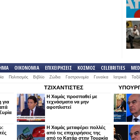
ΛΗΜΑ
ΟΙΚΟΝΟΜΙΑ
ΕΠΙΧΕΙΡΗΣΕΙΣ
ΚΟΣΜΟΣ
CELEBRITIES
MED
ία
Πολιτισμός
Βιβλίο
Ζώδια
Γαστρονομία
Γυναίκα
Ιατρικά
Ταξί
ΤΖΙΧΑΝΤΙΣΤΕΣ
ΥΠΟΥΡΓ
Η Χαμάς προσπαθεί με
 για
τεχνάσματα να μην
κατά
αφοπλιστεί
Συρία
ω:
Η Χαμάς μεταφέρει πολλές
τές
από τις επιχειρήσεις της
από το Κατάρ στην Τουρκία