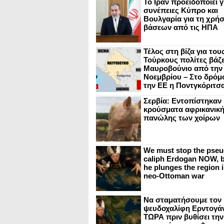
Το Ιράν προειδοποιεί γ
συνέπειες Κύπρο και
Βουλγαρία για τη χρή
βάσεων από τις ΗΠΑ
Τέλος στη βίζα για του
Τούρκους πολίτες βάζε
Μαυροβούνιο από την
Νοεμβρίου – Στο δρόμο
την ΕΕ η Ποντγκόριτσ
Σερβία: Εντοπίστηκαν
κρούσματα αφρικανικ
πανώλης των χοίρων
We must stop the pseu
caliph Erdogan NOW, b
he plunges the region i
neo-Ottoman war
Να σταματήσουμε τον
ψευδοχαλίφη Ερντογά
ΤΩΡΑ πριν βυθίσει την