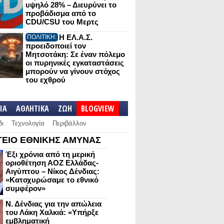
υψηλό 28% – Διευρύνει το
προβάδισμα από το
CDU/CSU του Μερτς
Η ΕΛ.Α.Σ.
ΠΟΛΙΤΙΚΗ:
προειδοποιεί τον
Μητσοτάκη: Σε έναν πόλεμο
οι πυρηνικές εγκαταστάσεις
μπορούν να γίνουν στόχος
του εχθρού
IA
ΑΘΛΗΤΙΚΑ
ΖΩΗ
BLOGVIEW
δι
Τεχνολογία
Περιβάλλον
ΕΙΟ ΕΘΝΙΚΗΣ ΑΜΥΝΑΣ
Έξι χρόνια από τη μερική
οριοθέτηση ΑΟΖ Ελλάδας-
Αιγύπτου – Νίκος Δένδιας:
«Κατοχυρώσαμε το εθνικό
συμφέρον»
Ν. Δένδιας για την απώλεια
του Λάκη Χαλκιά: «Υπήρξε
εμβληματική