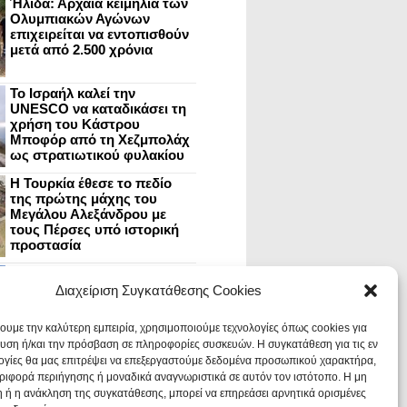
Ήλιδα: Αρχαία κειμήλια των
Ολυμπιακών Αγώνων
επιχειρείται να εντοπισθούν
μετά από 2.500 χρόνια
Το Ισραήλ καλεί την
UNESCO να καταδικάσει τη
χρήση του Κάστρου
Μποφόρ από τη Χεζμπολάχ
ως στρατιωτικού φυλακίου
Η Τουρκία έθεσε το πεδίο
της πρώτης μάχης του
Μεγάλου Αλεξάνδρου με
τους Πέρσες υπό ιστορική
προστασία
Μυστράς: Aνακαίνιση του
ανακτόρου στην
Διαχείριση Συγκατάθεσης Cookies
καστροπολιτεία και εκθέσεις
στο Παλάτι των Δεσποτών
χουμε την καλύτερη εμπειρία, χρησιμοποιούμε τεχνολογίες όπως cookies για
υση ή/και την πρόσβαση σε πληροφορίες συσκευών. Η συγκατάθεση για τις εν
ογίες θα μας επιτρέψει να επεξεργαστούμε δεδομένα προσωπικού χαρακτήρα,
Οι Νεάντερταλ έκαναν
ιφορά περιήγησης ή μοναδικά αναγνωριστικά σε αυτόν τον ιστότοπο. Η μη
οδοντιατρικές επεμβάσεις σε
χαλασμένα δόντια, σύμφωνα
 ή η ανάκληση της συγκατάθεσης, μπορεί να επηρεάσει αρνητικά ορισμένες