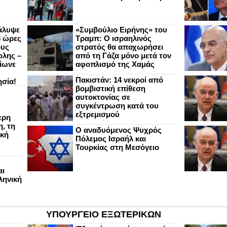
άλυψε
«Συμβούλιο Ειρήνης» του
8 ώρες
Τραμπ: Ο ισραηλινός
ους
στρατός θα αποχωρήσει
ολης –
από τη Γάζα μόνο μετά τον
ίωνε
αφοπλισμό της Χαμάς
Πακιστάν: 14 νεκροί από
ησία!
βομβιστική επίθεση
αυτοκτονίας σε
συγκέντρωση κατά του
εξτρεμισμού
ερη
, τη
Ο αναδυόμενος Ψυχρός
ική
Πόλεμος Ισραήλ και
Τουρκίας στη Μεσόγειο
αι
ληνική
ΥΠΟΥΡΓΕΙΟ ΕΞΩΤΕΡΙΚΩΝ