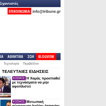
ζιχαντιστές
ΕΠΙΚΟΙΝΩΝΙΑ:
info@tribune.gr
IA
ΑΘΛΗΤΙΚΑ
ΖΩΗ
BLOGVIEW
Τεχνολογία
Περιβάλλον
ΤΕΛΕΥΤΑΙΕΣ ΕΙΔΗΣΕΙΣ
Η Χαμάς προσπαθεί
ΚΟΣΜΟΣ:
με τεχνάσματα να μην
αφοπλιστεί
Μετωπική
ΚΟΣΜΟΣ:
σύγκρουση Ιταλίας-Ισπανίας