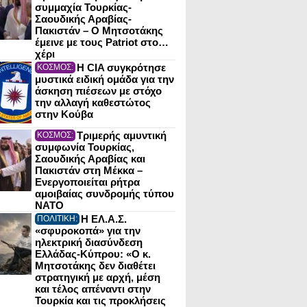
συμμαχία Τουρκίας-
Σαουδικής Αραβίας-
Πακιστάν – Ο Μητσοτάκης
έμεινε με τους Patriot στο…
χέρι
Η CIA συγκρότησε
ΚΟΣΜΟΣ:
μυστικά ειδική ομάδα για την
άσκηση πιέσεων με στόχο
την αλλαγή καθεστώτος
στην Κούβα
Τριμερής αμυντική
ΚΟΣΜΟΣ:
συμφωνία Τουρκίας,
Σαουδικής Αραβίας και
Πακιστάν στη Μέκκα –
Ενεργοποιείται ρήτρα
αμοιβαίας συνδρομής τύπου
NATO
Η ΕΛ.Α.Σ.
ΠΟΛΙΤΙΚΗ:
«σφυροκοπά» για την
ηλεκτρική διασύνδεση
Ελλάδας-Κύπρου: «Ο κ.
Μητσοτάκης δεν διαθέτει
στρατηγική με αρχή, μέση
και τέλος απέναντι στην
Τουρκία και τις προκλήσεις