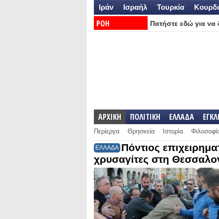
Ιράν
Ισραήλ
Τουρκία
Κουρδι
ΡΟΗ
Πατήστε εδώ για να δ
ΕΙΔΗΣΕΩΝ:
ΑΡΧΙΚΗ
ΠΟΛΙΤΙΚΗ
ΕΛΛΑΔΑ
ΕΓΚ
Περίεργα
Θρησκεία
Ιστορία
Φιλοσοφί
Πόντιος επιχειρημα
ΕΛΛΑΔΑ
χρυσαγίτες στη Θεσσαλον