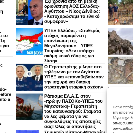
ια
Έξι χρόνια από τη μερική
οριοθέτηση ΑΟΖ Ελλάδας-
ση
Αιγύπτου – Νίκος Δένδιας:
«Κατοχυρώσαμε το εθνικό
συμφέρον»
ς
ΥΠΕΞ Ελλάδας: «Σταθερός
ι το
στόχος παραμένει η
 1η
επανένωση της
 για
Μεγαλονήσου» – ΥΠΕΞ
α
Τουρκίας: «Δεν υπάρχει
ακόμη κοινό έδαφος για
λύση»
ής
Ο Γεραπετρίτης μίλησε στο
τηλέφωνο με τον Αιγύπτιο
ΥΠΕΞ και «επαναβεβαίωσαν
την ισχυρή και διαρκή
στρατηγική εταιρική σχέση»
do-
efore
Ράπισμα ΕΛ.Α.Σ. στον
nto a
-πρώην ΠΑΣΟΚο-ΥΠΕΞ του
Μητσοτάκη- Γεραπετρίτη
Για να παρέ
του κατευνασμού: Σταμάτα
την αποθήκε
να λες ψέματα για να
λόγω τεχνολ
συγκαλύψεις τις αποτυχίες
ν
όπως συμπερ
σας! Όλες οι απαντήσεις
συγκατάθεση
Συμμαχία Κύπρου-Μπαχρέιν