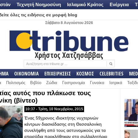
στάν
Τεχνητή Νοημοσύνη
Ισλαμικό Κράτος
Ενέργεια
Τ
είτε όλες τις ειδήσεις σε μορφή blog
Σάββατο 8 Αυγούστου 2026
Χρήστος Χατζησάββας
ΛΗΜΑ
ΟΙΚΟΝΟΜΙΑ
ΕΠΙΧΕΙΡΗΣΕΙΣ
ΚΟΣΜΟΣ
CELEBRITIES
MED
α
Πολιτισμός
Βιβλίο
Ζώδια
Γαστρονομία
Γυναίκα
Ιατρικά
Ταξίδι
τίας αυτός που πλάκωσε τους
ίκη (βίντεο)
10:37 - Τρίτη, 10 Νοεμβρίου, 2015
Ένας 59χρονος ιδιοκτήτης νυχτερινών
κέντρων διασκέδασης στη Θεσσαλονίκη
συνελήφθη από τους αστυνομικούς για τα
επεισόδια προκλήθηκαν στο συλλαλητήριο