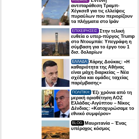
Έντονη
αντιπαράθεση Τραμπ-
Χέγκσεθ για τις ελλείψεις
πυραύλων που περιορίζουν
τα πλήγματα στο Ιράν
Στην τελική
ΕΠΙΧΕΙΡΗΣΕΙΣ:
ευθεία ο υπερ-πύργος Trump
στο Ντουμπάι: Υπεγράφη η
σύμβαση για το έργο του 1
δισ. δολαρίων
Χάρης Δούκας: «Η
ΕΛΛΑΔΑ:
καθαριότητα της Αθήνας
είναι μάχη διαρκείας – Νέα
σχέδια και ομάδες ταχείας
παρέμβασης»
Έξι χρόνια από τη
ΠΟΛΙΤΙΚΗ:
μερική οριοθέτηση ΑΟΖ
Ελλάδας-Αιγύπτου – Νίκος
Δένδιας: «Κατοχυρώσαμε το
εθνικό συμφέρον»
Μαυριτανία – Ένας
BLOG:
υπέροχος κόσμος