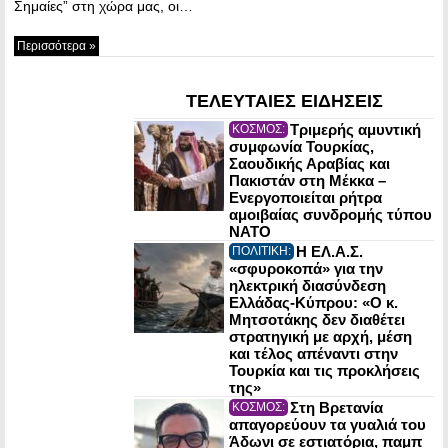
Σημαίες” στη χώρα μας, οι…
Περισσότερα »
ΤΕΛΕΥΤΑΙΕΣ ΕΙΔΗΣΕΙΣ
Τριμερής αμυντική
ΚΟΣΜΟΣ:
συμφωνία Τουρκίας,
Σαουδικής Αραβίας και
Πακιστάν στη Μέκκα –
Ενεργοποιείται ρήτρα
αμοιβαίας συνδρομής τύπου
NATO
Η ΕΛ.Α.Σ.
ΠΟΛΙΤΙΚΗ:
«σφυροκοπά» για την
ηλεκτρική διασύνδεση
Ελλάδας-Κύπρου: «Ο κ.
Μητσοτάκης δεν διαθέτει
στρατηγική με αρχή, μέση
και τέλος απέναντι στην
Τουρκία και τις προκλήσεις
της»
Στη Βρετανία
ΚΟΣΜΟΣ:
απαγορεύουν τα γυαλιά του
Άδωνι σε εστιατόρια, παμπ