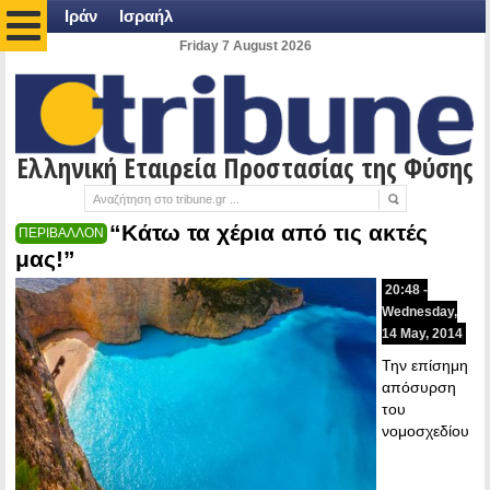
Ιράν
Ισραήλ
Friday 7 August 2026
Ελληνική Εταιρεία Προστασίας της Φύσης
“Κάτω τα χέρια από τις ακτές
ΠΕΡΙΒΑΛΛΟΝ
μας!”
20:48 -
Wednesday,
14 May, 2014
Την επίσημη
απόσυρση
του
νομοσχεδίου