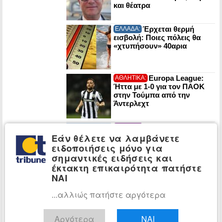
και θέατρα
Έρχεται θερμή
ΕΛΛΑΔΑ:
εισβολή: Ποιες πόλεις θα
«χτυπήσουν» 40αρια
Europa League:
ΑΘΛΗΤΙΚΑ:
Ήττα με 1-0 για τον ΠΑΟΚ
στην Τούμπα από την
Άντερλεχτ
Ορμούζ: Το Ιράν
ΚΟΣΜΟΣ:
εξετάζει πρόστιμα σε
Εάν θέλετε να λαμβάνετε
αμερικανικά και ισραηλινά
ειδοποιήσεις μόνο για
πλοία που θα το διασχίζουν
σημαντικές ειδήσεις και
έκτακτη επικαιρότητα πατήστε
ΝΑΙ
Γερμανία: Η
ΚΟΣΜΟΣ:
ακροδεξιά AfD σε ιστορικό
...αλλιώς πατήστε αργότερα
υψηλό 28% – Διευρύνει το
προβάδισμα από το
CDU/CSU του Μερτς
Αργότερα
ΝΑΙ