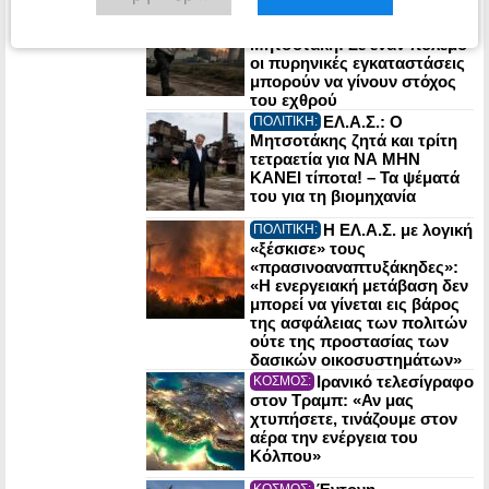
Η ΕΛ.Α.Σ.
ΠΟΛΙΤΙΚΗ:
προειδοποιεί τον
Μητσοτάκη: Σε έναν πόλεμο
οι πυρηνικές εγκαταστάσεις
μπορούν να γίνουν στόχος
του εχθρού
ΕΛ.Α.Σ.: Ο
ΠΟΛΙΤΙΚΗ:
Μητσοτάκης ζητά και τρίτη
τετραετία για ΝΑ ΜΗΝ
ΚΑΝΕΙ τίποτα! – Τα ψέματά
του για τη βιομηχανία
Η ΕΛ.Α.Σ. με λογική
ΠΟΛΙΤΙΚΗ:
«ξέσκισε» τους
«πρασινοαναπτυξάκηδες»:
«Η ενεργειακή μετάβαση δεν
μπορεί να γίνεται εις βάρος
της ασφάλειας των πολιτών
ούτε της προστασίας των
δασικών οικοσυστημάτων»
Ιρανικό τελεσίγραφο
ΚΟΣΜΟΣ:
στον Τραμπ: «Αν μας
χτυπήσετε, τινάζουμε στον
αέρα την ενέργεια του
Κόλπου»
ΚΟΣΜΟΣ: