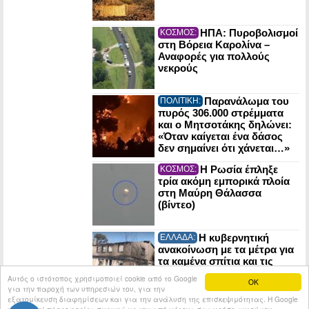
ΗΠΑ: Πυροβολισμοί
ΚΟΣΜΟΣ:
στη Βόρεια Καρολίνα –
Αναφορές για πολλούς
νεκρούς
Παρανάλωμα του
ΠΟΛΙΤΙΚΗ:
πυρός 306.000 στρέμματα
και ο Μητσοτάκης δηλώνει:
«Όταν καίγεται ένα δάσος
δεν σημαίνει ότι χάνεται…»
Η Ρωσία έπληξε
ΚΟΣΜΟΣ:
τρία ακόμη εμπορικά πλοία
στη Μαύρη Θάλασσα
(βίντεο)
Η κυβερνητική
ΕΛΛΑΔΑ:
ανακοίνωση με τα μέτρα για
τα καμένα σπίτια και τις
επιχειρήσεις σε Αττική και
Αυτός ο ιστότοπος χρησιμοποιεί cookie από το Google
OK
Βοιωτία
για την παροχή των υπηρεσιών του, για την
εξατομίκευση διαφημίσεων και για την ανάλυση της επισκεψιμότητας. Η Google