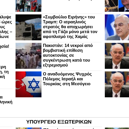
άλυψε
«Συμβούλιο Ειρήνης» του
8 ώρες
Τραμπ: Ο ισραηλινός
ους
στρατός θα αποχωρήσει
ολης –
από τη Γάζα μόνο μετά τον
ίωνε
αφοπλισμό της Χαμάς
Πακιστάν: 14 νεκροί από
ησία!
βομβιστική επίθεση
αυτοκτονίας σε
συγκέντρωση κατά του
εξτρεμισμού
ερη
, τη
Ο αναδυόμενος Ψυχρός
ική
Πόλεμος Ισραήλ και
Τουρκίας στη Μεσόγειο
αι
ληνική
ΥΠΟΥΡΓΕΙΟ ΕΞΩΤΕΡΙΚΩΝ