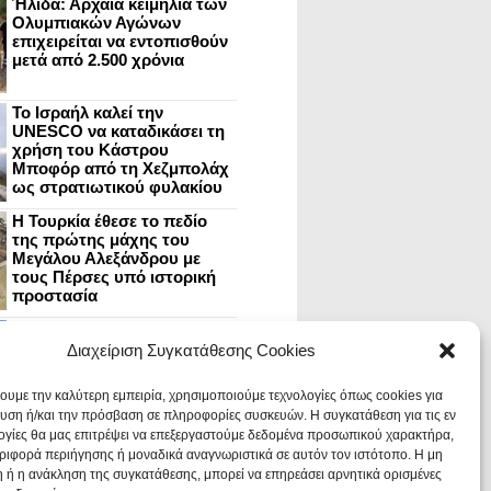
Ήλιδα: Αρχαία κειμήλια των
Ολυμπιακών Αγώνων
επιχειρείται να εντοπισθούν
μετά από 2.500 χρόνια
Το Ισραήλ καλεί την
UNESCO να καταδικάσει τη
χρήση του Κάστρου
Μποφόρ από τη Χεζμπολάχ
ως στρατιωτικού φυλακίου
Η Τουρκία έθεσε το πεδίο
της πρώτης μάχης του
Μεγάλου Αλεξάνδρου με
τους Πέρσες υπό ιστορική
προστασία
Μυστράς: Aνακαίνιση του
ανακτόρου στην
Διαχείριση Συγκατάθεσης Cookies
καστροπολιτεία και εκθέσεις
στο Παλάτι των Δεσποτών
χουμε την καλύτερη εμπειρία, χρησιμοποιούμε τεχνολογίες όπως cookies για
υση ή/και την πρόσβαση σε πληροφορίες συσκευών. Η συγκατάθεση για τις εν
ογίες θα μας επιτρέψει να επεξεργαστούμε δεδομένα προσωπικού χαρακτήρα,
Οι Νεάντερταλ έκαναν
ιφορά περιήγησης ή μοναδικά αναγνωριστικά σε αυτόν τον ιστότοπο. Η μη
οδοντιατρικές επεμβάσεις σε
χαλασμένα δόντια, σύμφωνα
 ή η ανάκληση της συγκατάθεσης, μπορεί να επηρεάσει αρνητικά ορισμένες