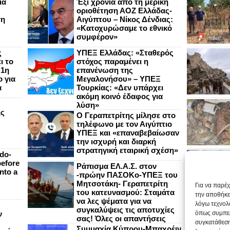
ια
Έξι χρόνια από τη μερική
οριοθέτηση ΑΟΖ Ελλάδας-
ση
Αιγύπτου – Νίκος Δένδιας:
«Κατοχυρώσαμε το εθνικό
συμφέρον»
ς
ΥΠΕΞ Ελλάδας: «Σταθερός
ι το
στόχος παραμένει η
 1η
επανένωση της
 για
Μεγαλονήσου» – ΥΠΕΞ
α
Τουρκίας: «Δεν υπάρχει
ακόμη κοινό έδαφος για
λύση»
ής
Ο Γεραπετρίτης μίλησε στο
τηλέφωνο με τον Αιγύπτιο
ΥΠΕΞ και «επαναβεβαίωσαν
την ισχυρή και διαρκή
στρατηγική εταιρική σχέση»
do-
efore
Ράπισμα ΕΛ.Α.Σ. στον
nto a
-πρώην ΠΑΣΟΚο-ΥΠΕΞ του
Μητσοτάκη- Γεραπετρίτη
Για να παρέ
του κατευνασμού: Σταμάτα
την αποθήκε
να λες ψέματα για να
λόγω τεχνολ
συγκαλύψεις τις αποτυχίες
ν
όπως συμπερ
σας! Όλες οι απαντήσεις
συγκατάθεση
Συμμαχία Κύπρου-Μπαχρέιν