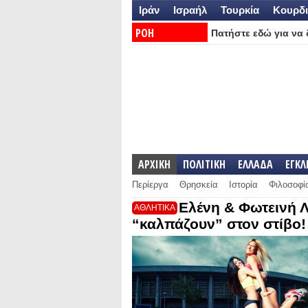
Ιράν
Ισραήλ
Τουρκία
Κουρδι
ΡΟΗ
Πατήστε εδώ για να δ
ΕΙΔΗΣΕΩΝ:
ΑΡΧΙΚΗ
ΠΟΛΙΤΙΚΗ
ΕΛΛΑΔΑ
ΕΓΚ
Περίεργα
Θρησκεία
Ιστορία
Φιλοσοφί
Ελένη & Φωτεινή 
ΑΘΛΗΤΙΚΑ
“καλπάζουν” στον στίβο!