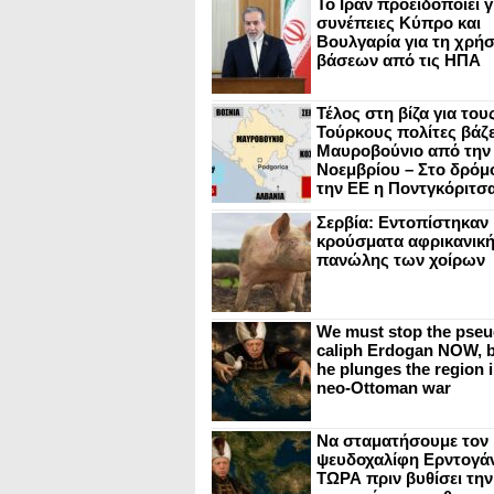
Το Ιράν προειδοποιεί γ
συνέπειες Κύπρο και
Βουλγαρία για τη χρή
βάσεων από τις ΗΠΑ
Τέλος στη βίζα για του
Τούρκους πολίτες βάζε
Μαυροβούνιο από την
Νοεμβρίου – Στο δρόμο
την ΕΕ η Ποντγκόριτσ
Σερβία: Εντοπίστηκαν
κρούσματα αφρικανικ
πανώλης των χοίρων
We must stop the pseu
caliph Erdogan NOW, b
he plunges the region i
neo-Ottoman war
Να σταματήσουμε τον
ψευδοχαλίφη Ερντογά
ΤΩΡΑ πριν βυθίσει την