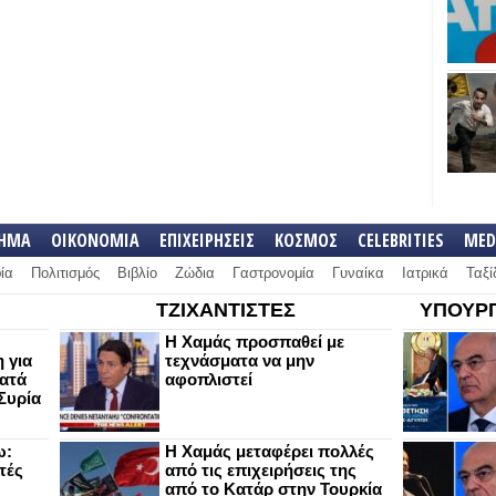
ΛΗΜΑ
ΟΙΚΟΝΟΜΙΑ
ΕΠΙΧΕΙΡΗΣΕΙΣ
ΚΟΣΜΟΣ
CELEBRITIES
MED
ία
Πολιτισμός
Βιβλίο
Ζώδια
Γαστρονομία
Γυναίκα
Ιατρικά
Ταξί
ΤΖΙΧΑΝΤΙΣΤΕΣ
ΥΠΟΥΡΓ
Η Χαμάς προσπαθεί με
 για
τεχνάσματα να μην
κατά
αφοπλιστεί
Συρία
ω:
Η Χαμάς μεταφέρει πολλές
τές
από τις επιχειρήσεις της
από το Κατάρ στην Τουρκία