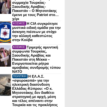
συμμαχία Τουρκίας-
Σαουδικής Αραβίας-
Πακιστάν – Ο Μητσοτάκης
έμεινε με τους Patriot στο…
χέρι
Η CIA συγκρότησε
ΚΟΣΜΟΣ:
μυστικά ειδική ομάδα για την
άσκηση πιέσεων με στόχο
την αλλαγή καθεστώτος
στην Κούβα
Τριμερής αμυντική
ΚΟΣΜΟΣ:
συμφωνία Τουρκίας,
Σαουδικής Αραβίας και
Πακιστάν στη Μέκκα –
Ενεργοποιείται ρήτρα
αμοιβαίας συνδρομής τύπου
NATO
Η ΕΛ.Α.Σ.
ΠΟΛΙΤΙΚΗ:
«σφυροκοπά» για την
ηλεκτρική διασύνδεση
Ελλάδας-Κύπρου: «Ο κ.
Μητσοτάκης δεν διαθέτει
στρατηγική με αρχή, μέση
και τέλος απέναντι στην
Τουρκία και τις προκλήσεις