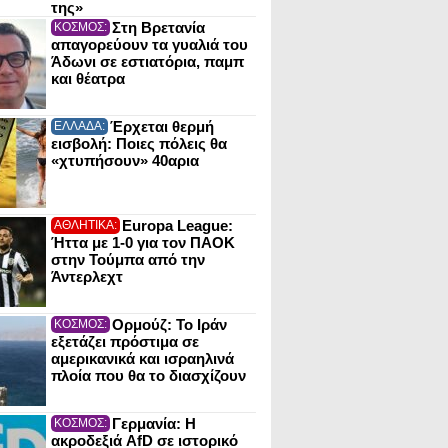
της»
Στη Βρετανία
ΚΟΣΜΟΣ:
απαγορεύουν τα γυαλιά του
Άδωνι σε εστιατόρια, παμπ
και θέατρα
Έρχεται θερμή
ΕΛΛΑΔΑ:
εισβολή: Ποιες πόλεις θα
«χτυπήσουν» 40αρια
Europa League:
ΑΘΛΗΤΙΚΑ:
Ήττα με 1-0 για τον ΠΑΟΚ
στην Τούμπα από την
Άντερλεχτ
Ορμούζ: Το Ιράν
ΚΟΣΜΟΣ:
εξετάζει πρόστιμα σε
αμερικανικά και ισραηλινά
πλοία που θα το διασχίζουν
Γερμανία: Η
ΚΟΣΜΟΣ:
ακροδεξιά AfD σε ιστορικό