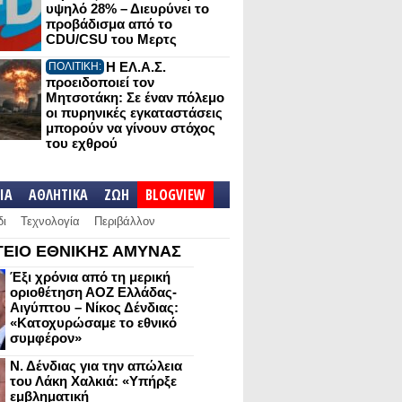
υψηλό 28% – Διευρύνει το
προβάδισμα από το
CDU/CSU του Μερτς
Η ΕΛ.Α.Σ.
ΠΟΛΙΤΙΚΗ:
προειδοποιεί τον
Μητσοτάκη: Σε έναν πόλεμο
οι πυρηνικές εγκαταστάσεις
μπορούν να γίνουν στόχος
του εχθρού
IA
ΑΘΛΗΤΙΚΑ
ΖΩΗ
BLOGVIEW
δι
Τεχνολογία
Περιβάλλον
ΕΙΟ ΕΘΝΙΚΗΣ ΑΜΥΝΑΣ
Έξι χρόνια από τη μερική
οριοθέτηση ΑΟΖ Ελλάδας-
Αιγύπτου – Νίκος Δένδιας:
«Κατοχυρώσαμε το εθνικό
συμφέρον»
Ν. Δένδιας για την απώλεια
του Λάκη Χαλκιά: «Υπήρξε
εμβληματική