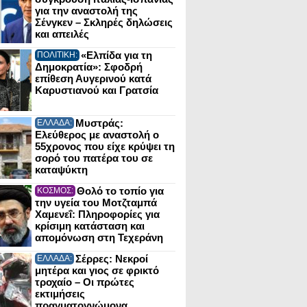
για την αναστολή της
Σένγκεν – Σκληρές δηλώσεις
και απειλές
«Ελπίδα για τη
ΠΟΛΙΤΙΚΗ:
Δημοκρατία»: Σφοδρή
επίθεση Αυγερινού κατά
Καρυστιανού και Γρατσία
Μυστράς:
ΕΛΛΑΔΑ:
Ελεύθερος με αναστολή ο
55χρονος που είχε κρύψει τη
σορό του πατέρα του σε
καταψύκτη
Θολό το τοπίο για
ΚΟΣΜΟΣ:
την υγεία του Μοτζταμπά
Χαμενεΐ: Πληροφορίες για
κρίσιμη κατάσταση και
απομόνωση στη Τεχεράνη
Σέρρες: Νεκροί
ΕΛΛΑΔΑ:
μητέρα και γιος σε φρικτό
τροχαίο – Οι πρώτες
εκτιμήσεις
πραγματογνώμονα