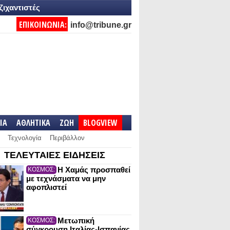
ζιχαντιστές
ΕΠΙΚΟΙΝΩΝΙΑ:
info@tribune.gr
IA
ΑΘΛΗΤΙΚΑ
ΖΩΗ
BLOGVIEW
Τεχνολογία
Περιβάλλον
ΤΕΛΕΥΤΑΙΕΣ ΕΙΔΗΣΕΙΣ
Η Χαμάς προσπαθεί
ΚΟΣΜΟΣ:
με τεχνάσματα να μην
αφοπλιστεί
Μετωπική
ΚΟΣΜΟΣ:
σύγκρουση Ιταλίας-Ισπανίας