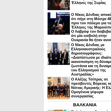
Έλληνες της Συρίας
Ο Νίκος Δένδιας αποκ
ότι πήγε στη Μόσχα 4
πριν τον πόλεμο για τ
Έλληνες της Μαριούπ
Ο Λαβρόφ τον διαβεβα
ότι μία εισβολή στην
Ουκρανία θα ήταν ανο
Ο Νίκος Δένδιας με
Ελληνοαυστραλούς
δημοσιογράφους:
«Διαπίστωσα με ιδιαίτ
ικανοποίηση τη δύναμη
ζωντάνια και τη δυναμ
του Ελληνισμού της
Αυστραλίας»
Ο Αλέξης Τσίπρας σε
πρεσβευτές Βόρειας κ
Νότιας Αμερικής: Η Ελ
Ομογένεια γέφυρα
συνεργασίας
ΒΑΛΚΑΝΙΑ