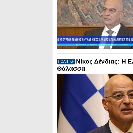
Νίκος Δένδιας: Η 
ΠΟΛΙΤΙΚΗ
Θάλασσα