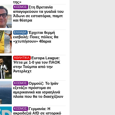
της»
Στη Βρετανία
ΚΟΣΜΟΣ:
απαγορεύουν τα γυαλιά του
Άδωνι σε εστιατόρια, παμπ
και θέατρα
Έρχεται θερμή
ΕΛΛΑΔΑ:
εισβολή: Ποιες πόλεις θα
«χτυπήσουν» 40αρια
Europa League:
ΑΘΛΗΤΙΚΑ:
Ήττα με 1-0 για τον ΠΑΟΚ
στην Τούμπα από την
Άντερλεχτ
Ορμούζ: Το Ιράν
ΚΟΣΜΟΣ:
εξετάζει πρόστιμα σε
αμερικανικά και ισραηλινά
πλοία που θα το διασχίζουν
Γερμανία: Η
ΚΟΣΜΟΣ:
ακροδεξιά AfD σε ιστορικό