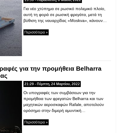
13:59 - Παρασκευή, 6 Μαΐου, 2022
Για νέο χτύπημα σε ρωσικό πολεμικό πλοίο,
αυτή τη φορά σε ρωσική φρεγάτα, μετά τη
βύθιση της ναυαρχίδας «Moskva», κάνουν…
Περισσότερα »
αφές για την προμήθεια Belharra
μας
21:29 - Πέμπτη, 24 Μαρτίου, 2022
Οι υπογραφές των συμβάσεων για την
προμήθεια των φρεγατών Belharra και των
μαχητικών αεροσκαφών Rafale, αποτελούν
ορόσημο στην διμερή αμυντική…
Περισσότερα »