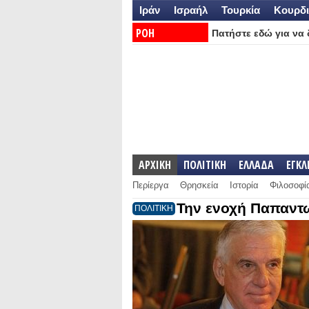
Ιράν
Ισραήλ
Τουρκία
Κουρδι
ΡΟΗ
Πατήστε εδώ για να δ
ΕΙΔΗΣΕΩΝ:
ΑΡΧΙΚΗ
ΠΟΛΙΤΙΚΗ
ΕΛΛΑΔΑ
ΕΓΚ
Περίεργα
Θρησκεία
Ιστορία
Φιλοσοφί
Την ενοχή Παπαντω
ΠΟΛΙΤΙΚΗ