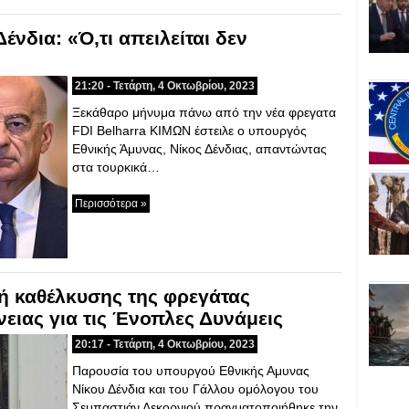
νδια: «Ό,τι απειλείται δεν
21:20 - Τετάρτη, 4 Οκτωβρίου, 2023
Ξεκάθαρο μήνυμα πάνω από την νέα φρεγατα
FDI Belharra ΚΙΜΩΝ έστειλε ο υπουργός
Εθνικής Άμυνας, Νίκος Δένδιας, απαντώντας
στα τουρκικά…
Περισσότερα »
τή καθέλκυσης της φρεγάτας
ιας για τις Ένοπλες Δυνάμεις
20:17 - Τετάρτη, 4 Οκτωβρίου, 2023
Παρουσία του υπουργού Εθνικής Αμυνας
Νίκου Δένδια και του Γάλλου ομόλογου του
Σεμπαστιάν Λεκορνιού πραγματοποιήθηκε την