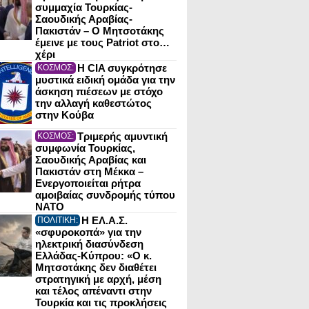
συμμαχία Τουρκίας-
Σαουδικής Αραβίας-
Πακιστάν – Ο Μητσοτάκης
έμεινε με τους Patriot στο…
χέρι
Η CIA συγκρότησε
ΚΟΣΜΟΣ:
μυστικά ειδική ομάδα για την
άσκηση πιέσεων με στόχο
την αλλαγή καθεστώτος
στην Κούβα
Τριμερής αμυντική
ΚΟΣΜΟΣ:
συμφωνία Τουρκίας,
Σαουδικής Αραβίας και
Πακιστάν στη Μέκκα –
Ενεργοποιείται ρήτρα
αμοιβαίας συνδρομής τύπου
NATO
Η ΕΛ.Α.Σ.
ΠΟΛΙΤΙΚΗ:
«σφυροκοπά» για την
ηλεκτρική διασύνδεση
Ελλάδας-Κύπρου: «Ο κ.
Μητσοτάκης δεν διαθέτει
στρατηγική με αρχή, μέση
και τέλος απέναντι στην
Τουρκία και τις προκλήσεις