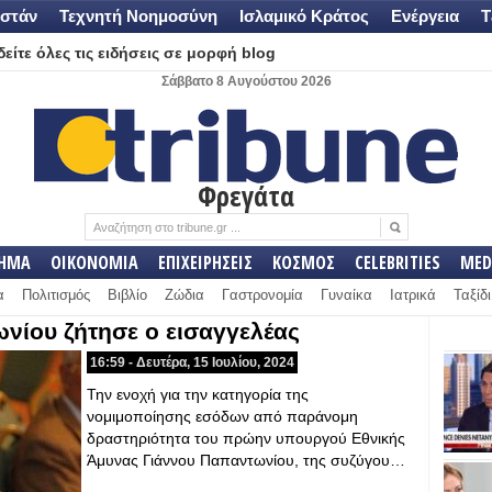
στάν
Τεχνητή Νοημοσύνη
Ισλαμικό Κράτος
Ενέργεια
Τ
είτε όλες τις ειδήσεις σε μορφή blog
Σάββατο 8 Αυγούστου 2026
Φρεγάτα
ΛΗΜΑ
ΟΙΚΟΝΟΜΙΑ
ΕΠΙΧΕΙΡΗΣΕΙΣ
ΚΟΣΜΟΣ
CELEBRITIES
MED
α
Πολιτισμός
Βιβλίο
Ζώδια
Γαστρονομία
Γυναίκα
Ιατρικά
Ταξίδι
νίου ζήτησε ο εισαγγελέας
16:59 - Δευτέρα, 15 Ιουλίου, 2024
Την ενοχή για την κατηγορία της
νομιμοποίησης εσόδων από παράνομη
δραστηριότητα του πρώην υπουργού Εθνικής
Άμυνας Γιάννου Παπαντωνίου, της συζύγου…