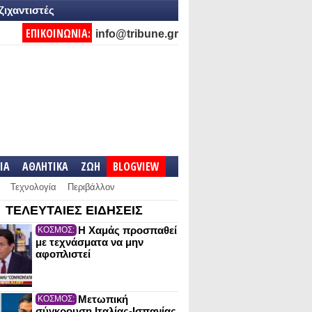
ζιχαντιστές
ΕΠΙΚΟΙΝΩΝΙΑ:
info@tribune.gr
IA
ΑΘΛΗΤΙΚΑ
ΖΩΗ
BLOGVIEW
Τεχνολογία
Περιβάλλον
ΤΕΛΕΥΤΑΙΕΣ ΕΙΔΗΣΕΙΣ
Η Χαμάς προσπαθεί
ΚΟΣΜΟΣ:
με τεχνάσματα να μην
αφοπλιστεί
Μετωπική
ΚΟΣΜΟΣ:
σύγκρουση Ιταλίας-Ισπανίας