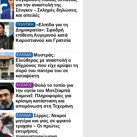
για την αναστολή της
Σένγκεν – Σκληρές δηλώσεις
και απειλές
«Ελπίδα για τη
ΠΟΛΙΤΙΚΗ:
Δημοκρατία»: Σφοδρή
επίθεση Αυγερινού κατά
Καρυστιανού και Γρατσία
Μυστράς:
ΕΛΛΑΔΑ:
Ελεύθερος με αναστολή ο
55χρονος που είχε κρύψει τη
σορό του πατέρα του σε
καταψύκτη
Θολό το τοπίο για
ΚΟΣΜΟΣ:
την υγεία του Μοτζταμπά
Χαμενεΐ: Πληροφορίες για
κρίσιμη κατάσταση και
απομόνωση στη Τεχεράνη
Σέρρες: Νεκροί
ΕΛΛΑΔΑ:
μητέρα και γιος σε φρικτό
τροχαίο – Οι πρώτες
εκτιμήσεις
πραγματογνώμονα