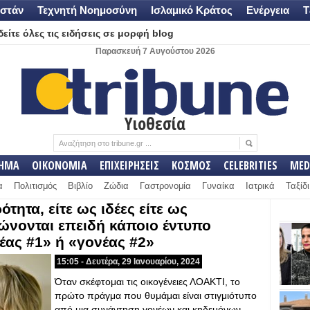
στάν
Τεχνητή Νοημοσύνη
Ισλαμικό Κράτος
Ενέργεια
Τ
είτε όλες τις ειδήσεις σε μορφή blog
Παρασκευή 7 Αυγούστου 2026
Υιοθεσία
ΛΗΜΑ
ΟΙΚΟΝΟΜΙΑ
ΕΠΙΧΕΙΡΗΣΕΙΣ
ΚΟΣΜΟΣ
CELEBRITIES
MED
α
Πολιτισμός
Βιβλίο
Ζώδια
Γαστρονομία
Γυναίκα
Ιατρικά
Ταξίδι
τητα, είτε ως ιδέες είτε ως
ιώνονται επειδή κάποιο έντυπο
έας #1» ή «γονέας #2»
15:05 - Δευτέρα, 29 Ιανουαρίου, 2024
Όταν σκέφτομαι τις οικογένειες ΛΟΑΚΤΙ, το
πρώτο πράγμα που θυμάμαι είναι στιγμιότυπο
από μια συνάντηση γονέων και κηδεμόνων,