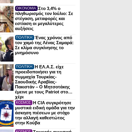
Στο 3,4% ο
ΟΙΚΟΝΟΜΙΑ:
πληθωρισμός τον Ιούλιο: Σε
στέγαση, μεταφορές και
εστίαση οι μεγαλύτερες
αυξήσεις
Ένας χρόνος από
ΠΟΛΙΤΙΚΗ:
τον χαμό της Λένας Σαμαρά:
Σε κλίμα συγκίνησης το
μνημόσυνο
Η ΕΛ.Α.Σ. είχε
ΠΟΛΙΤΙΚΗ:
προειδοποιήσει για τη
συμμαχία Τουρκίας-
Σαουδικής Αραβίας-
Πακιστάν – Ο Μητσοτάκης
έμεινε με τους Patriot στο…
χέρι
Η CIA συγκρότησε
ΚΟΣΜΟΣ:
μυστικά ειδική ομάδα για την
άσκηση πιέσεων με στόχο
την αλλαγή καθεστώτος
στην Κούβα
Τριμερής αμυντική
ΚΟΣΜΟΣ: