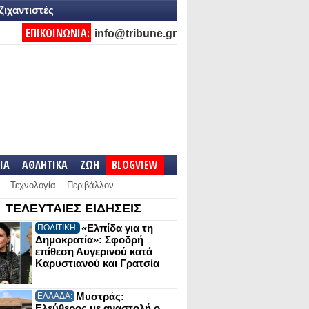
ζιχαντιστές
ΕΠΙΚΟΙΝΩΝΙΑ:
info@tribune.gr
IA
ΑΘΛΗΤΙΚΑ
ΖΩΗ
BLOGVIEW
Τεχνολογία
Περιβάλλον
ΤΕΛΕΥΤΑΙΕΣ ΕΙΔΗΣΕΙΣ
«Ελπίδα για τη
ΠΟΛΙΤΙΚΗ:
Δημοκρατία»: Σφοδρή
επίθεση Αυγερινού κατά
Καρυστιανού και Γρατσία
Μυστράς:
ΕΛΛΑΔΑ:
Ελεύθερος με αναστολή ο