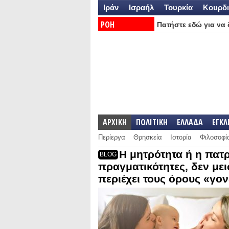
Ιράν
Ισραήλ
Τουρκία
Κουρδι
ΡΟΗ
Πατήστε εδώ για να δ
ΕΙΔΗΣΕΩΝ:
ΑΡΧΙΚΗ
ΠΟΛΙΤΙΚΗ
ΕΛΛΑΔΑ
ΕΓΚ
Περίεργα
Θρησκεία
Ιστορία
Φιλοσοφί
Η μητρότητα ή η πατρό
BLOG
πραγματικότητες, δεν με
περιέχει τους όρους «γον