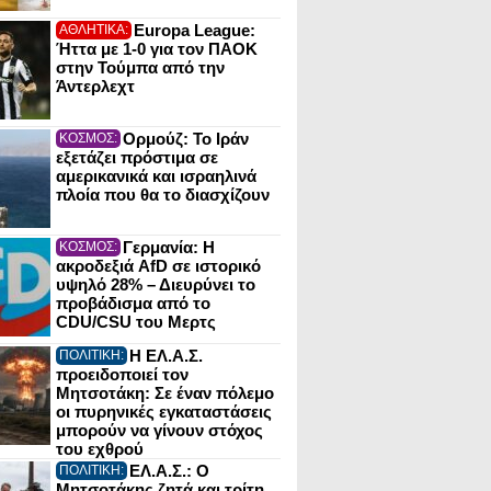
Europa League:
ΑΘΛΗΤΙΚΑ:
Ήττα με 1-0 για τον ΠΑΟΚ
στην Τούμπα από την
Άντερλεχτ
Ορμούζ: Το Ιράν
ΚΟΣΜΟΣ:
εξετάζει πρόστιμα σε
αμερικανικά και ισραηλινά
πλοία που θα το διασχίζουν
Γερμανία: Η
ΚΟΣΜΟΣ:
ακροδεξιά AfD σε ιστορικό
υψηλό 28% – Διευρύνει το
προβάδισμα από το
CDU/CSU του Μερτς
Η ΕΛ.Α.Σ.
ΠΟΛΙΤΙΚΗ:
προειδοποιεί τον
Μητσοτάκη: Σε έναν πόλεμο
οι πυρηνικές εγκαταστάσεις
μπορούν να γίνουν στόχος
του εχθρού
ΕΛ.Α.Σ.: Ο
ΠΟΛΙΤΙΚΗ:
Μητσοτάκης ζητά και τρίτη