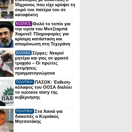
55χρονος που είχε κρύψει τη
σορό του πατέρα του σε
καταψύκτη
Θολό το τοπίο για
ΚΟΣΜΟΣ:
την υγεία του Μοτζταμπά
Χαμενεΐ: Πληροφορίες για
κρίσιμη κατάσταση και
απομόνωση στη Τεχεράνη
Σέρρες: Νεκροί
ΕΛΛΑΔΑ:
μητέρα και γιος σε φρικτό
τροχαίο – Οι πρώτες
εκτιμήσεις
πραγματογνώμονα
ΠΑΣΟΚ: Έκθεση-
ΠΟΛΙΤΙΚΗ:
κόλαφος του ΟΟΣΑ διαλύει
το success story της
κυβέρνησης
Στα Χανιά για
ΠΟΛΙΤΙΚΗ:
διακοπές ο Κυριάκος
Μητσοτάκης