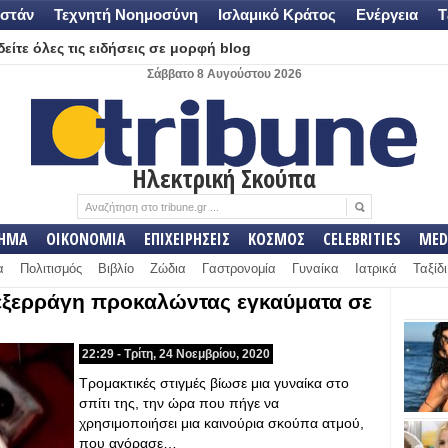
στάν
Τεχνητή Νοημοσύνη
Ισλαμικό Κράτος
Ενέργεια
Τ
είτε όλες τις ειδήσεις σε μορφή blog
Σάββατο 8 Αυγούστου 2026
Ηλεκτρική Σκούπα
ΛΗΜΑ
ΟΙΚΟΝΟΜΙΑ
ΕΠΙΧΕΙΡΗΣΕΙΣ
ΚΟΣΜΟΣ
CELEBRITIES
MED
α
Πολιτισμός
Βιβλίο
Ζώδια
Γαστρονομία
Γυναίκα
Ιατρικά
Ταξίδι
εξερράγη προκαλώντας εγκαύματα σε
22:29 - Τρίτη, 24 Νοεμβρίου, 2020
Τρομακτικές στιγμές βίωσε μια γυναίκα στο
σπίτι της, την ώρα που πήγε να
χρησιμοποιήσει μια καινούρια σκούπα ατμού,
που αγόρασε…