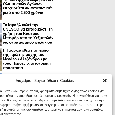
Ολυμπιακών Αγώνων
επιχειρείται να εντοπισθούν
μετά από 2.500 χρόνια
Το Ισραήλ καλεί την
UNESCO να καταδικάσει τη
χρήση του Κάστρου
Μποφόρ από τη Χεζμπολάχ
ως στρατιωτικού φυλακίου
Η Τουρκία έθεσε το πεδίο
της πρώτης μάχης του
Μεγάλου Αλεξάνδρου με
τους Πέρσες υπό ιστορική
προστασία
Μυστράς: Aνακαίνιση του
ανακτόρου στην
Διαχείριση Συγκατάθεσης Cookies
καστροπολιτεία και εκθέσεις
στο Παλάτι των Δεσποτών
χουμε την καλύτερη εμπειρία, χρησιμοποιούμε τεχνολογίες όπως cookies για
υση ή/και την πρόσβαση σε πληροφορίες συσκευών. Η συγκατάθεση για τις εν
ογίες θα μας επιτρέψει να επεξεργαστούμε δεδομένα προσωπικού χαρακτήρα,
Οι Νεάντερταλ έκαναν
ιφορά περιήγησης ή μοναδικά αναγνωριστικά σε αυτόν τον ιστότοπο. Η μη
οδοντιατρικές επεμβάσεις σε
χαλασμένα δόντια, σύμφωνα
 ή η ανάκληση της συγκατάθεσης, μπορεί να επηρεάσει αρνητικά ορισμένες
με ευρήματα
και δυνατότητες.