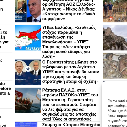
οριοθέτηση ΑΟΖ Ελλάδας-
ση
Αιγύπτου – Νίκος Δένδιας:
«Κατοχυρώσαμε το εθνικό
συμφέρον»
ς
ΥΠΕΞ Ελλάδας: «Σταθερός
ι το
στόχος παραμένει η
 1η
επανένωση της
 για
Μεγαλονήσου» – ΥΠΕΞ
α
Τουρκίας: «Δεν υπάρχει
ακόμη κοινό έδαφος για
λύση»
ής
Ο Γεραπετρίτης μίλησε στο
τηλέφωνο με τον Αιγύπτιο
ΥΠΕΞ και «επαναβεβαίωσαν
την ισχυρή και διαρκή
στρατηγική εταιρική σχέση»
do-
efore
Ράπισμα ΕΛ.Α.Σ. στον
nto a
-πρώην ΠΑΣΟΚο-ΥΠΕΞ του
Μητσοτάκη- Γεραπετρίτη
Για να παρέ
του κατευνασμού: Σταμάτα
την αποθήκε
να λες ψέματα για να
λόγω τεχνολ
συγκαλύψεις τις αποτυχίες
ν
όπως συμπερ
σας! Όλες οι απαντήσεις
συγκατάθεση
Συμμαχία Κύπρου-Μπαχρέιν
ικό
λειτουργίες 