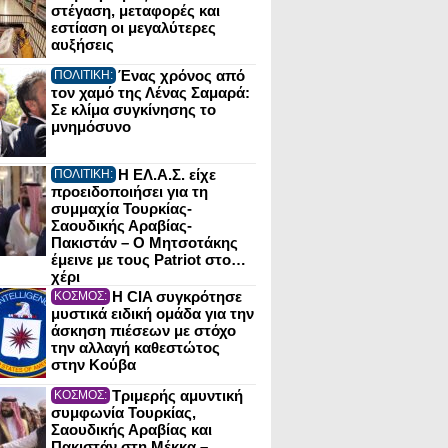
στέγαση, μεταφορές και
εστίαση οι μεγαλύτερες
αυξήσεις
Ένας χρόνος από
ΠΟΛΙΤΙΚΗ:
τον χαμό της Λένας Σαμαρά:
Σε κλίμα συγκίνησης το
μνημόσυνο
Η ΕΛ.Α.Σ. είχε
ΠΟΛΙΤΙΚΗ:
προειδοποιήσει για τη
συμμαχία Τουρκίας-
Σαουδικής Αραβίας-
Πακιστάν – Ο Μητσοτάκης
έμεινε με τους Patriot στο…
χέρι
Η CIA συγκρότησε
ΚΟΣΜΟΣ:
μυστικά ειδική ομάδα για την
άσκηση πιέσεων με στόχο
την αλλαγή καθεστώτος
στην Κούβα
Τριμερής αμυντική
ΚΟΣΜΟΣ:
συμφωνία Τουρκίας,
Σαουδικής Αραβίας και
Πακιστάν στη Μέκκα –