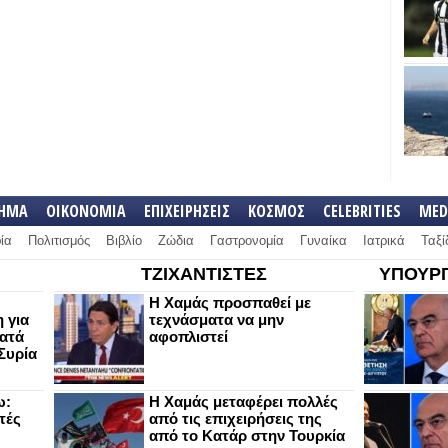
ΛΗΜΑ
ΟΙΚΟΝΟΜΙΑ
ΕΠΙΧΕΙΡΗΣΕΙΣ
ΚΟΣΜΟΣ
CELEBRITIES
MED
ία
Πολιτισμός
Βιβλίο
Ζώδια
Γαστρονομία
Γυναίκα
Ιατρικά
Ταξί
ΤΖΙΧΑΝΤΙΣΤΕΣ
ΥΠΟΥΡΓ
Η Χαμάς προσπαθεί με
 για
τεχνάσματα να μην
κατά
αφοπλιστεί
Συρία
ω:
Η Χαμάς μεταφέρει πολλές
τές
από τις επιχειρήσεις της
από το Κατάρ στην Τουρκία