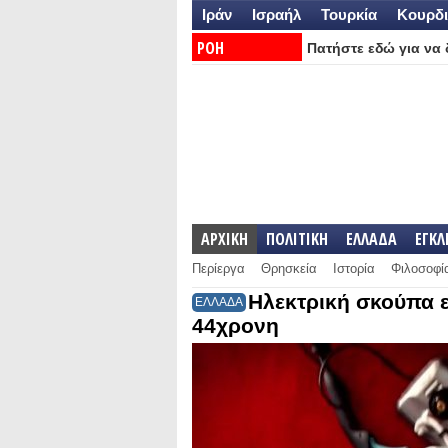
Ιράν
Ισραήλ
Τουρκία
Κουρδι
ΡΟΗ
Πατήστε εδώ για να δ
ΕΙΔΗΣΕΩΝ:
ΑΡΧΙΚΗ
ΠΟΛΙΤΙΚΗ
ΕΛΛΑΔΑ
ΕΓΚ
Περίεργα
Θρησκεία
Ιστορία
Φιλοσοφί
Ηλεκτρική σκούπα 
ΕΛΛΑΔΑ
44χρονη