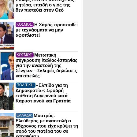
μητέρα, επειδή ο γιος της
δεν πιστεύει στον Θεό
Η Χαμάς προσπαθεί
ΚΟΣΜΟΣ:
με τεχνάσματα να μην
αφοπλιστεί
Μετωπική
ΚΟΣΜΟΣ:
σύγκρουση Ιταλίας-Ισπανίας
για την αναστολή της
Σένγκεν – Σκληρές δηλώσεις
και απειλές
«Ελπίδα για τη
ΠΟΛΙΤΙΚΗ:
Δημοκρατία»: Σφοδρή
επίθεση Αυγερινού κατά
Καρυστιανού και Γρατσία
Μυστράς:
ΕΛΛΑΔΑ:
Ελεύθερος με αναστολή ο
55χρονος που είχε κρύψει τη
σορό του πατέρα του σε
καταψύκτη