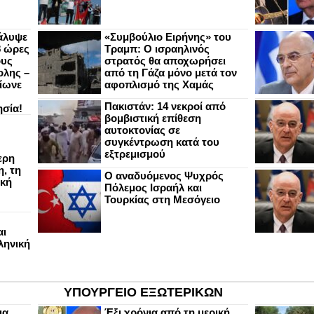
άλυψε
«Συμβούλιο Ειρήνης» του
8 ώρες
Τραμπ: Ο ισραηλινός
ους
στρατός θα αποχωρήσει
ολης –
από τη Γάζα μόνο μετά τον
ίωνε
αφοπλισμό της Χαμάς
Πακιστάν: 14 νεκροί από
ησία!
βομβιστική επίθεση
αυτοκτονίας σε
συγκέντρωση κατά του
εξτρεμισμού
ερη
, τη
Ο αναδυόμενος Ψυχρός
ική
Πόλεμος Ισραήλ και
Τουρκίας στη Μεσόγειο
αι
ληνική
ΥΠΟΥΡΓΕΙΟ ΕΞΩΤΕΡΙΚΩΝ
ια
Έξι χρόνια από τη μερική