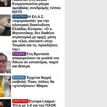
Ενεργοποιείται ρήτρα
αμοιβαίας συνδρομής τύπου
NATO
Η ΕΛ.Α.Σ.
ΠΟΛΙΤΙΚΗ:
«σφυροκοπά» για την
ηλεκτρική διασύνδεση
Ελλάδας-Κύπρου: «Ο κ.
Μητσοτάκης δεν διαθέτει
στρατηγική με αρχή, μέση
και τέλος απέναντι στην
Τουρκία και τις προκλήσεις
της»
Στη Βρετανία
ΚΟΣΜΟΣ:
απαγορεύουν τα γυαλιά του
Άδωνι σε εστιατόρια, παμπ
και θέατρα
Έρχεται θερμή
ΕΛΛΑΔΑ:
εισβολή: Ποιες πόλεις θα
«χτυπήσουν» 40αρια
Europa League:
ΑΘΛΗΤΙΚΑ:
Ήττα με 1-0 για τον ΠΑΟΚ