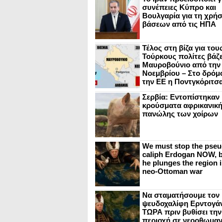
συνέπειες Κύπρο και
Βουλγαρία για τη χρή
βάσεων από τις ΗΠΑ
Τέλος στη βίζα για του
Τούρκους πολίτες βάζε
Μαυροβούνιο από την
Νοεμβρίου – Στο δρόμο
την ΕΕ η Ποντγκόριτσ
Σερβία: Εντοπίστηκαν
κρούσματα αφρικανικ
πανώλης των χοίρων
We must stop the pseu
caliph Erdogan NOW, b
he plunges the region i
neo-Ottoman war
Να σταματήσουμε τον
ψευδοχαλίφη Ερντογά
ΤΩΡΑ πριν βυθίσει την
περιοχή σε νεοοθωμαν