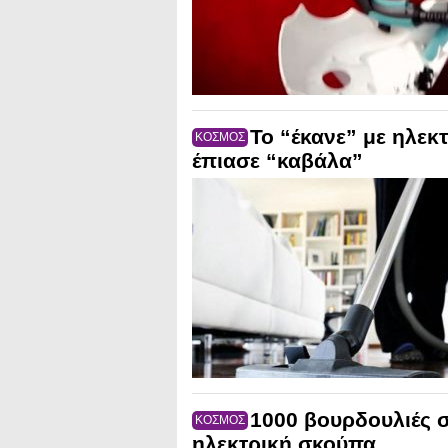
To “έκανε” με ηλεκ
ΚΟΣΜΟΣ
έπιασε “καβάλα”
1000 βουρδουλιές 
ΚΟΣΜΟΣ
ηλεκτρική σκούπα