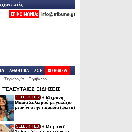
ζιχαντιστές
ΕΠΙΚΟΙΝΩΝΙΑ:
info@tribune.gr
IA
ΑΘΛΗΤΙΚΑ
ΖΩΗ
BLOGVIEW
Τεχνολογία
Περιβάλλον
ΤΕΛΕΥΤΑΙΕΣ ΕΙΔΗΣΕΙΣ
Η 51χρονη
CELEBRITIES:
Μαρία Σολωμού με γαλάζιο
μπικίνι στην παραλία (φωτο)
Η Μπρίτνεϊ
CELEBRITIES:
Σπίαρς λέει ότι απέτυχε ως