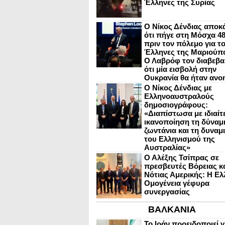
Έλληνες της Συρίας
Ο Νίκος Δένδιας αποκ
ότι πήγε στη Μόσχα 4
πριν τον πόλεμο για τ
Έλληνες της Μαριούπ
Ο Λαβρόφ τον διαβεβα
ότι μία εισβολή στην
Ουκρανία θα ήταν ανο
Ο Νίκος Δένδιας με
Ελληνοαυστραλούς
δημοσιογράφους:
«Διαπίστωσα με ιδιαίτ
ικανοποίηση τη δύναμη
ζωντάνια και τη δυναμ
του Ελληνισμού της
Αυστραλίας»
Ο Αλέξης Τσίπρας σε
πρεσβευτές Βόρειας κ
Νότιας Αμερικής: Η Ελ
Ομογένεια γέφυρα
συνεργασίας
ΒΑΛΚΑΝΙΑ
Το Ιράν προειδοποιεί γ