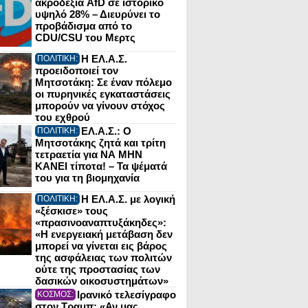
ακροδεξιά AfD σε ιστορικό
υψηλό 28% – Διευρύνει το
προβάδισμα από το
CDU/CSU του Μερτς
Η ΕΛ.Α.Σ.
ΠΟΛΙΤΙΚΗ:
προειδοποιεί τον
Μητσοτάκη: Σε έναν πόλεμο
οι πυρηνικές εγκαταστάσεις
μπορούν να γίνουν στόχος
του εχθρού
ΕΛ.Α.Σ.: Ο
ΠΟΛΙΤΙΚΗ:
Μητσοτάκης ζητά και τρίτη
τετραετία για ΝΑ ΜΗΝ
ΚΑΝΕΙ τίποτα! – Τα ψέματά
του για τη βιομηχανία
Η ΕΛ.Α.Σ. με λογική
ΠΟΛΙΤΙΚΗ:
«ξέσκισε» τους
«πρασινοαναπτυξάκηδες»:
«Η ενεργειακή μετάβαση δεν
μπορεί να γίνεται εις βάρος
της ασφάλειας των πολιτών
ούτε της προστασίας των
δασικών οικοσυστημάτων»
Ιρανικό τελεσίγραφο
ΚΟΣΜΟΣ:
στον Τραμπ: «Αν μας