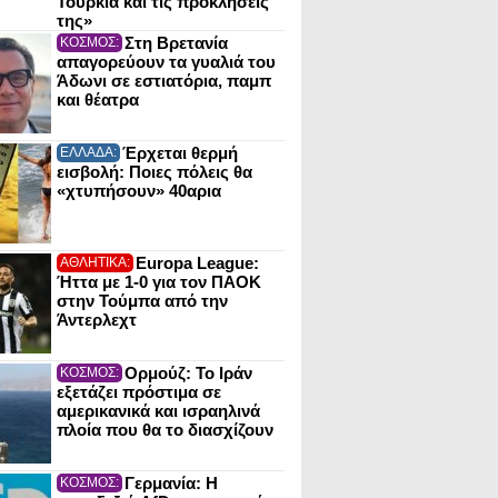
Τουρκία και τις προκλήσεις
της»
Στη Βρετανία
ΚΟΣΜΟΣ:
απαγορεύουν τα γυαλιά του
Άδωνι σε εστιατόρια, παμπ
και θέατρα
Έρχεται θερμή
ΕΛΛΑΔΑ:
εισβολή: Ποιες πόλεις θα
«χτυπήσουν» 40αρια
Europa League:
ΑΘΛΗΤΙΚΑ:
Ήττα με 1-0 για τον ΠΑΟΚ
στην Τούμπα από την
Άντερλεχτ
Ορμούζ: Το Ιράν
ΚΟΣΜΟΣ:
εξετάζει πρόστιμα σε
αμερικανικά και ισραηλινά
πλοία που θα το διασχίζουν
Γερμανία: Η
ΚΟΣΜΟΣ: