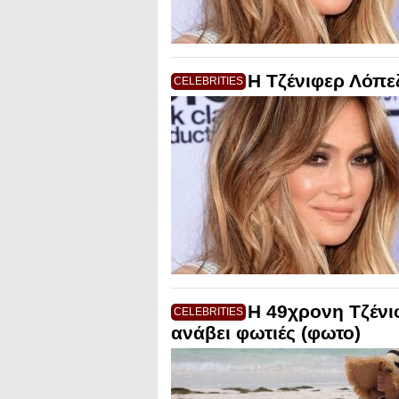
Η Τζένιφερ Λόπε
CELEBRITIES
Η 49χρονη Τζένι
CELEBRITIES
ανάβει φωτιές (φωτο)