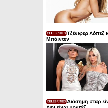
Τζένιφερ Λόπεζ 
CELEBRITIES
Μπάιντεν
Διάσημη σταρ είν
CELEBRITIES
Δεν είναι μοντάζ