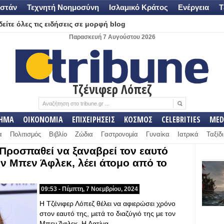
στάν
Τεχνητή Νοημοσύνη
Ισλαμικό Κράτος
Ενέργεια
Τ
είτε όλες τις ειδήσεις σε μορφή blog
Παρασκευή 7 Αυγούστου 2026
Τζένιφερ Λόπεζ
ΛΗΜΑ
ΟΙΚΟΝΟΜΙΑ
ΕΠΙΧΕΙΡΗΣΕΙΣ
ΚΟΣΜΟΣ
CELEBRITIES
MED
α
Πολιτισμός
Βιβλίο
Ζώδια
Γαστρονομία
Γυναίκα
Ιατρικά
Ταξίδι
 Προσπαθεί να ξαναβρεί τον εαυτό
τον Μπεν Άφλεκ, λέει άτομο από το
09:53 - Πέμπτη, 7 Νοεμβρίου, 2024
Η Τζένιφερ Λόπεζ θέλει να αφιερώσει χρόνο
στον εαυτό της, μετά το διαζύγιό της με τον
Μπεν Άφλεκ. Η Λατίνα…