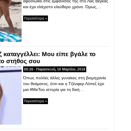
αφοσιωθεί στις εμφανίσεις της στο Λας Βέγκας
και έχει ελάχιστο ελεύθερο χρόνο. Όμως,…
Περισσότερα »
 καταγγέλλει: Μου είπε βγάλε το
το στήθος σου
00:26 - Παρασκευή, 16 Μαρτίου, 2018
Όπως πολλές άλλες γυναίκες στη βιομηχανία
του θεάματος, έτσι και η Τζένιφερ Λόπεζ έχει
μια #MeToo ιστορία για τη δική…
Περισσότερα »