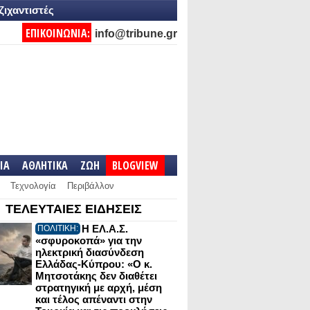
ζιχαντιστές
ΕΠΙΚΟΙΝΩΝΙΑ:
info@tribune.gr
IA
ΑΘΛΗΤΙΚΑ
ΖΩΗ
BLOGVIEW
Τεχνολογία
Περιβάλλον
ΤΕΛΕΥΤΑΙΕΣ ΕΙΔΗΣΕΙΣ
Η ΕΛ.Α.Σ.
ΠΟΛΙΤΙΚΗ:
«σφυροκοπά» για την
ηλεκτρική διασύνδεση
Ελλάδας-Κύπρου: «Ο κ.
Μητσοτάκης δεν διαθέτει
στρατηγική με αρχή, μέση
και τέλος απέναντι στην