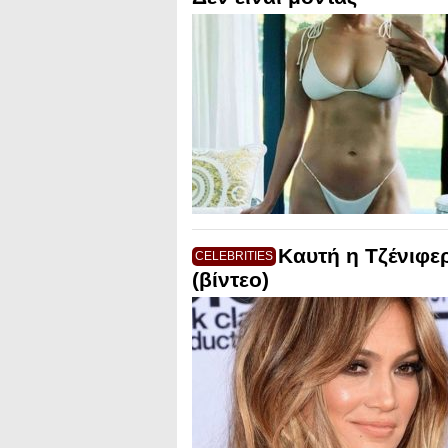
Καυτή η Τζένιφε
CELEBRITIES
(βίντεο)