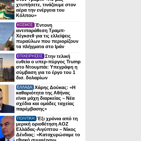
χτυπήσετε, τινάζουμε στον
αέρα την ενέργεια του
Κόλπου»
Έντονη
ΚΟΣΜΟΣ:
αντιπαράθεση Τραμπ-
Χέγκσεθ για τις ελλείψεις
πυραύλων που περιορίζουν
τα πλήγματα στο Ιράν
Στην τελική
ΕΠΙΧΕΙΡΗΣΕΙΣ:
ευθεία ο υπερ-πύργος Trump
στο Ντουμπάι: Υπεγράφη η
σύμβαση για το έργο του 1
δισ. δολαρίων
Χάρης Δούκας: «Η
ΕΛΛΑΔΑ:
καθαριότητα της Αθήνας
είναι μάχη διαρκείας – Νέα
σχέδια και ομάδες ταχείας
παρέμβασης»
Έξι χρόνια από τη
ΠΟΛΙΤΙΚΗ:
μερική οριοθέτηση ΑΟΖ
Ελλάδας-Αιγύπτου – Νίκος
Δένδιας: «Κατοχυρώσαμε το
εθνικό συμφέρον»