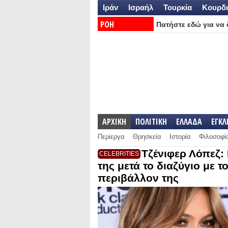
Ιράν
Ισραήλ
Τουρκία
Κουρδι
ΡΟΗ
Πατήστε εδώ για να δ
ΕΙΔΗΣΕΩΝ:
ΑΡΧΙΚΗ
ΠΟΛΙΤΙΚΗ
ΕΛΛΑΔΑ
ΕΓΚ
Περίεργα
Θρησκεία
Ιστορία
Φιλοσοφί
Τζένιφερ Λόπεζ:
CELEBRITIES
της μετά το διαζύγιο με 
περιβάλλον της