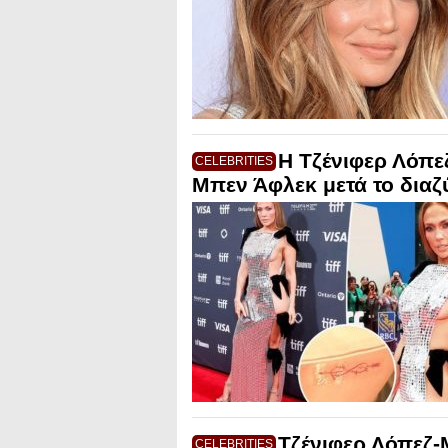
H Τζένιφερ Λόπεζ
CELEBRITIES
Μπεν Άφλεκ μετά το διαζ
Τζένιφερ Λόπεζ-
CELEBRITIES