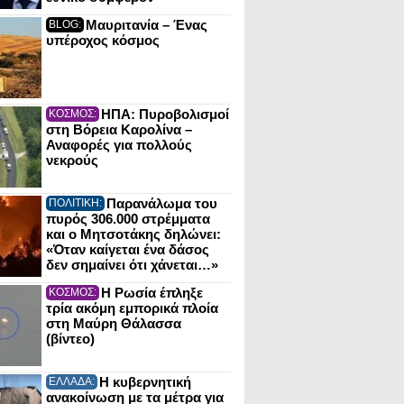
Μαυριτανία – Ένας
BLOG:
υπέροχος κόσμος
ΗΠΑ: Πυροβολισμοί
ΚΟΣΜΟΣ:
στη Βόρεια Καρολίνα –
Αναφορές για πολλούς
νεκρούς
Παρανάλωμα του
ΠΟΛΙΤΙΚΗ:
πυρός 306.000 στρέμματα
και ο Μητσοτάκης δηλώνει:
«Όταν καίγεται ένα δάσος
δεν σημαίνει ότι χάνεται…»
Η Ρωσία έπληξε
ΚΟΣΜΟΣ:
τρία ακόμη εμπορικά πλοία
στη Μαύρη Θάλασσα
(βίντεο)
Η κυβερνητική
ΕΛΛΑΔΑ:
ανακοίνωση με τα μέτρα για