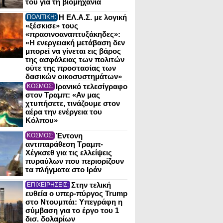
του για τη βιομηχανία
Η ΕΛ.Α.Σ. με λογική
ΠΟΛΙΤΙΚΗ:
«ξέσκισε» τους
«πρασινοαναπτυξάκηδες»:
«Η ενεργειακή μετάβαση δεν
μπορεί να γίνεται εις βάρος
της ασφάλειας των πολιτών
ούτε της προστασίας των
δασικών οικοσυστημάτων»
Ιρανικό τελεσίγραφο
ΚΟΣΜΟΣ:
στον Τραμπ: «Αν μας
χτυπήσετε, τινάζουμε στον
αέρα την ενέργεια του
Κόλπου»
Έντονη
ΚΟΣΜΟΣ:
αντιπαράθεση Τραμπ-
Χέγκσεθ για τις ελλείψεις
πυραύλων που περιορίζουν
τα πλήγματα στο Ιράν
Στην τελική
ΕΠΙΧΕΙΡΗΣΕΙΣ:
ευθεία ο υπερ-πύργος Trump
στο Ντουμπάι: Υπεγράφη η
σύμβαση για το έργο του 1
δισ. δολαρίων