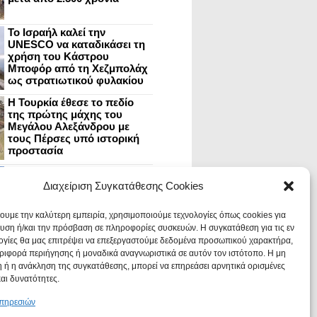
Το Ισραήλ καλεί την
UNESCO να καταδικάσει τη
χρήση του Κάστρου
Μποφόρ από τη Χεζμπολάχ
ως στρατιωτικού φυλακίου
Η Τουρκία έθεσε το πεδίο
της πρώτης μάχης του
Μεγάλου Αλεξάνδρου με
τους Πέρσες υπό ιστορική
προστασία
Μυστράς: Aνακαίνιση του
ανακτόρου στην
Διαχείριση Συγκατάθεσης Cookies
καστροπολιτεία και εκθέσεις
στο Παλάτι των Δεσποτών
χουμε την καλύτερη εμπειρία, χρησιμοποιούμε τεχνολογίες όπως cookies για
υση ή/και την πρόσβαση σε πληροφορίες συσκευών. Η συγκατάθεση για τις εν
ογίες θα μας επιτρέψει να επεξεργαστούμε δεδομένα προσωπικού χαρακτήρα,
Οι Νεάντερταλ έκαναν
ιφορά περιήγησης ή μοναδικά αναγνωριστικά σε αυτόν τον ιστότοπο. Η μη
οδοντιατρικές επεμβάσεις σε
χαλασμένα δόντια, σύμφωνα
 ή η ανάκληση της συγκατάθεσης, μπορεί να επηρεάσει αρνητικά ορισμένες
με ευρήματα
και δυνατότητες.
υπηρεσιών