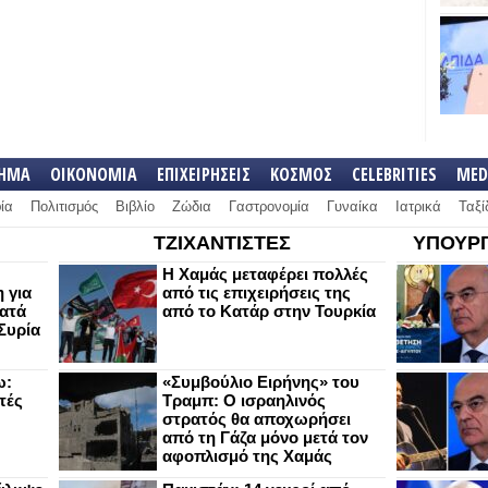
ΛΗΜΑ
ΟΙΚΟΝΟΜΙΑ
ΕΠΙΧΕΙΡΗΣΕΙΣ
ΚΟΣΜΟΣ
CELEBRITIES
MED
ία
Πολιτισμός
Βιβλίο
Ζώδια
Γαστρονομία
Γυναίκα
Ιατρικά
Ταξί
ΤΖΙΧΑΝΤΙΣΤΕΣ
ΥΠΟΥΡΓ
Η Χαμάς μεταφέρει πολλές
 για
από τις επιχειρήσεις της
κατά
από το Κατάρ στην Τουρκία
Συρία
ω:
«Συμβούλιο Ειρήνης» του
τές
Τραμπ: Ο ισραηλινός
στρατός θα αποχωρήσει
από τη Γάζα μόνο μετά τον
αφοπλισμό της Χαμάς