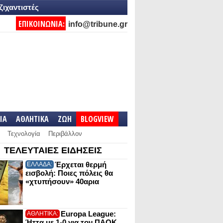
ζιχαντιστές
ΕΠΙΚΟΙΝΩΝΙΑ:
info@tribune.gr
IA
ΑΘΛΗΤΙΚΑ
ΖΩΗ
BLOGVIEW
Τεχνολογία
Περιβάλλον
ΤΕΛΕΥΤΑΙΕΣ ΕΙΔΗΣΕΙΣ
Έρχεται θερμή
ΕΛΛΑΔΑ:
εισβολή: Ποιες πόλεις θα
«χτυπήσουν» 40αρια
Europa League:
ΑΘΛΗΤΙΚΑ:
Ήττα με 1-0 για τον ΠΑΟΚ