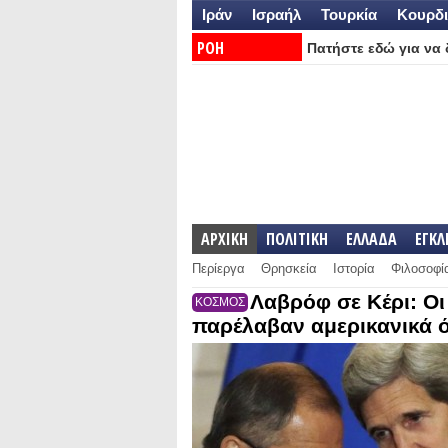
Ιράν
Ισραήλ
Τουρκία
Κουρδι
ΡΟΗ
Πατήστε εδώ για να δ
ΕΙΔΗΣΕΩΝ:
ΑΡΧΙΚΗ
ΠΟΛΙΤΙΚΗ
ΕΛΛΑΔΑ
ΕΓΚ
Περίεργα
Θρησκεία
Ιστορία
Φιλοσοφί
Λαβρόφ σε Κέρι: Οι 
ΚΟΣΜΟΣ
παρέλαβαν αμερικανικά 