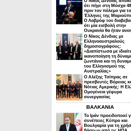
Ο Νίκος Δένδιας αποκ
ότι πήγε στη Μόσχα 4
πριν τον πόλεμο για τ
Έλληνες της Μαριούπ
Ο Λαβρόφ τον διαβεβα
ότι μία εισβολή στην
Ουκρανία θα ήταν ανο
Ο Νίκος Δένδιας με
Ελληνοαυστραλούς
δημοσιογράφους:
«Διαπίστωσα με ιδιαίτ
ικανοποίηση τη δύναμη
ζωντάνια και τη δυναμ
του Ελληνισμού της
Αυστραλίας»
Ο Αλέξης Τσίπρας σε
πρεσβευτές Βόρειας κ
Νότιας Αμερικής: Η Ελ
Ομογένεια γέφυρα
συνεργασίας
ΒΑΛΚΑΝΙΑ
Το Ιράν προειδοποιεί γ
συνέπειες Κύπρο και
Βουλγαρία για τη χρή
βάσεων από τις ΗΠΑ