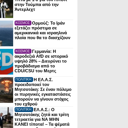
στην Τούμπα από την
Άντερλεχτ
Ορμούζ: Το Ιράν
ΚΟΣΜΟΣ:
εξετάζει πρόστιμα σε
αμερικανικά και ισραηλινά
πλοία που θα το διασχίζουν
Γερμανία: Η
ΚΟΣΜΟΣ:
ακροδεξιά AfD σε ιστορικό
υψηλό 28% – Διευρύνει το
προβάδισμα από το
CDU/CSU του Μερτς
Η ΕΛ.Α.Σ.
ΠΟΛΙΤΙΚΗ:
προειδοποιεί τον
Μητσοτάκη: Σε έναν πόλεμο
οι πυρηνικές εγκαταστάσεις
μπορούν να γίνουν στόχος
του εχθρού
ΕΛ.Α.Σ.: Ο
ΠΟΛΙΤΙΚΗ:
Μητσοτάκης ζητά και τρίτη
τετραετία για ΝΑ ΜΗΝ
ΚΑΝΕΙ τίποτα! – Τα ψέματά