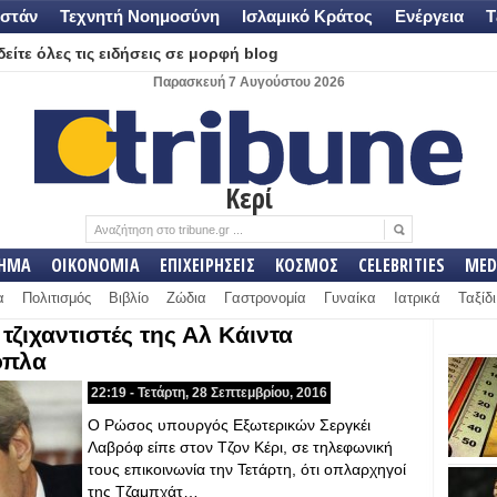
στάν
Τεχνητή Νοημοσύνη
Ισλαμικό Κράτος
Ενέργεια
Τ
είτε όλες τις ειδήσεις σε μορφή blog
Παρασκευή 7 Αυγούστου 2026
Κερί
ΛΗΜΑ
ΟΙΚΟΝΟΜΙΑ
ΕΠΙΧΕΙΡΗΣΕΙΣ
ΚΟΣΜΟΣ
CELEBRITIES
MED
α
Πολιτισμός
Βιβλίο
Ζώδια
Γαστρονομία
Γυναίκα
Ιατρικά
Ταξίδι
τζιχαντιστές της Αλ Κάιντα
όπλα
22:19 - Τετάρτη, 28 Σεπτεμβρίου, 2016
Ο Ρώσος υπουργός Εξωτερικών Σεργκέι
Λαβρόφ είπε στον Τζον Κέρι, σε τηλεφωνική
τους επικοινωνία την Τετάρτη, ότι οπλαρχηγοί
της Τζαμπχάτ…