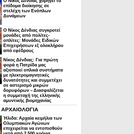
Ο Νίκος Δένδιας χορηγεί το
επίδομα διοίκησης σε
στελέχη των Ενόπλων
Δυνάμεων
Ο Νίκος Δένδιας συγκροτεί
μονάδες από πολίτες-
οπλίτες: Μονάδες Ειδικών
Επιχειρήσεων εξ ολοκλήρου
από εφέδρους
Νίκος Δένδιας: Για πρώτη
φορά η Πατρίδα μας
αξιοποιεί οπλικά συστήματα
με ηλεκτρομαγνητικές
δυνατότητες και συμμετέχει
σε αστερισμό μικρών
δορυφόρων – Διασφαλίζεται
η συμμετοχή της ελληνικής
αμυντικής βιομηχανίας
ΑΡΧΑΙΟΛΟΓΙΑ
Ήλιδα: Αρχαία κειμήλια των
Ολυμπιακών Αγώνων
επιχειρείται να εντοπισθούν
μετά από 2.500 χρόνια