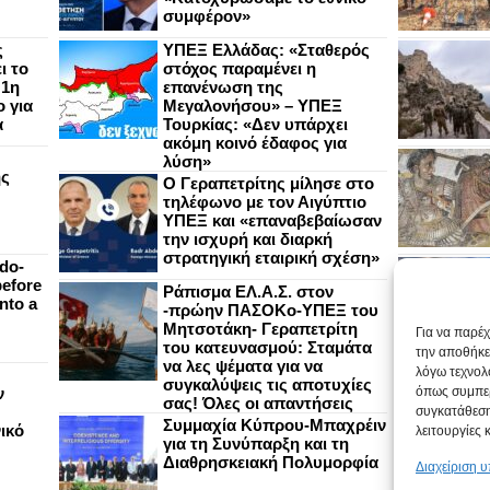
συμφέρον»
ς
ΥΠΕΞ Ελλάδας: «Σταθερός
ι το
στόχος παραμένει η
 1η
επανένωση της
 για
Μεγαλονήσου» – ΥΠΕΞ
α
Τουρκίας: «Δεν υπάρχει
ακόμη κοινό έδαφος για
λύση»
ής
Ο Γεραπετρίτης μίλησε στο
τηλέφωνο με τον Αιγύπτιο
ΥΠΕΞ και «επαναβεβαίωσαν
την ισχυρή και διαρκή
στρατηγική εταιρική σχέση»
do-
efore
Ράπισμα ΕΛ.Α.Σ. στον
nto a
-πρώην ΠΑΣΟΚο-ΥΠΕΞ του
Μητσοτάκη- Γεραπετρίτη
Για να παρέ
του κατευνασμού: Σταμάτα
την αποθήκε
να λες ψέματα για να
λόγω τεχνολ
συγκαλύψεις τις αποτυχίες
ν
όπως συμπερ
σας! Όλες οι απαντήσεις
συγκατάθεση
Συμμαχία Κύπρου-Μπαχρέιν
ικό
λειτουργίες 
για τη Συνύπαρξη και τη
Διαθρησκειακή Πολυμορφία
Διαχείριση 