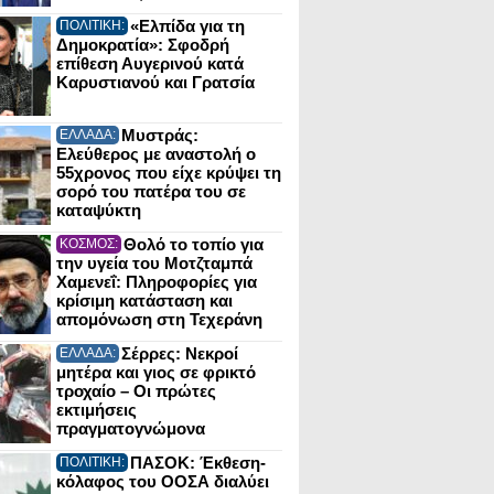
«Ελπίδα για τη
ΠΟΛΙΤΙΚΗ:
Δημοκρατία»: Σφοδρή
επίθεση Αυγερινού κατά
Καρυστιανού και Γρατσία
Μυστράς:
ΕΛΛΑΔΑ:
Ελεύθερος με αναστολή ο
55χρονος που είχε κρύψει τη
σορό του πατέρα του σε
καταψύκτη
Θολό το τοπίο για
ΚΟΣΜΟΣ:
την υγεία του Μοτζταμπά
Χαμενεΐ: Πληροφορίες για
κρίσιμη κατάσταση και
απομόνωση στη Τεχεράνη
Σέρρες: Νεκροί
ΕΛΛΑΔΑ:
μητέρα και γιος σε φρικτό
τροχαίο – Οι πρώτες
εκτιμήσεις
πραγματογνώμονα
ΠΑΣΟΚ: Έκθεση-
ΠΟΛΙΤΙΚΗ:
κόλαφος του ΟΟΣΑ διαλύει