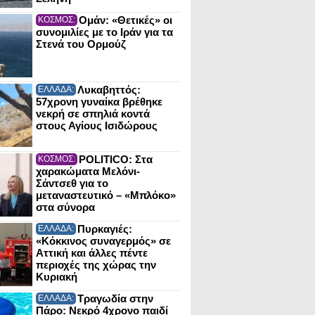
Ομάν: «Θετικές» οι
ΚΟΣΜΟΣ:
συνομιλίες με το Ιράν για τα
Στενά του Ορμούζ
Λυκαβηττός:
ΕΛΛΑΔΑ:
57χρονη γυναίκα βρέθηκε
νεκρή σε σπηλιά κοντά
στους Αγίους Ισιδώρους
POLITICO: Στα
ΚΟΣΜΟΣ:
χαρακώματα Μελόνι-
Σάντσεθ για το
μεταναστευτικό – «Μπλόκο»
στα σύνορα
Πυρκαγιές:
ΕΛΛΑΔΑ:
«Κόκκινος συναγερμός» σε
Αττική και άλλες πέντε
περιοχές της χώρας την
Κυριακή
Τραγωδία στην
ΕΛΛΑΔΑ:
Πάρο: Νεκρό 4χρονο παιδί