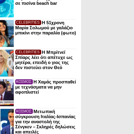
σε πισίνα beach bar
Η 51χρονη
CELEBRITIES:
Μαρία Σολωμού με γαλάζιο
μπικίνι στην παραλία (φωτο)
Η Μπρίτνεϊ
CELEBRITIES:
Σπίαρς λέει ότι απέτυχε ως
μητέρα, επειδή ο γιος της
δεν πιστεύει στον Θεό
Η Χαμάς προσπαθεί
ΚΟΣΜΟΣ:
με τεχνάσματα να μην
αφοπλιστεί
Μετωπική
ΚΟΣΜΟΣ:
σύγκρουση Ιταλίας-Ισπανίας
για την αναστολή της
Σένγκεν – Σκληρές δηλώσεις
και απειλές