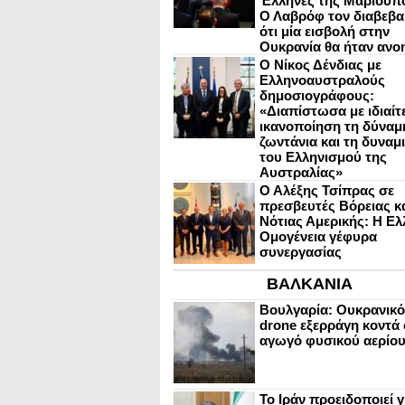
Έλληνες της Μαριούπ
Ο Λαβρόφ τον διαβεβα
ότι μία εισβολή στην
Ουκρανία θα ήταν ανο
Ο Νίκος Δένδιας με
Ελληνοαυστραλούς
δημοσιογράφους:
«Διαπίστωσα με ιδιαίτ
ικανοποίηση τη δύναμη
ζωντάνια και τη δυναμ
του Ελληνισμού της
Αυστραλίας»
Ο Αλέξης Τσίπρας σε
πρεσβευτές Βόρειας κ
Νότιας Αμερικής: Η Ελ
Ομογένεια γέφυρα
συνεργασίας
ΒΑΛΚΑΝΙΑ
Βουλγαρία: Ουκρανικό
drone εξερράγη κοντά 
αγωγό φυσικού αερίο
Το Ιράν προειδοποιεί γ