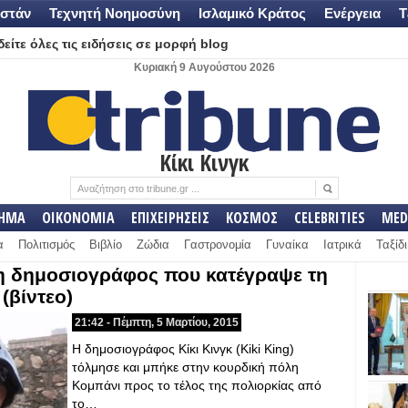
στάν
Τεχνητή Νοημοσύνη
Ισλαμικό Κράτος
Ενέργεια
Τ
είτε όλες τις ειδήσεις σε μορφή blog
Κυριακή 9 Αυγούστου 2026
Κίκι Κινγκ
ΛΗΜΑ
ΟΙΚΟΝΟΜΙΑ
ΕΠΙΧΕΙΡΗΣΕΙΣ
ΚΟΣΜΟΣ
CELEBRITIES
MED
α
Πολιτισμός
Βιβλίο
Ζώδια
Γαστρονομία
Γυναίκα
Ιατρικά
Ταξίδι
φη δημοσιογράφος που κατέγραψε τη
(βίντεο)
21:42 - Πέμπτη, 5 Μαρτίου, 2015
Η δημοσιογράφος Κίκι Κινγκ (Kiki King)
τόλμησε και μπήκε στην κουρδική πόλη
Κομπάνι προς το τέλος της πολιορκίας από
το…