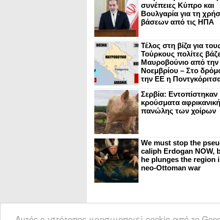
συνέπειες Κύπρο και
Βουλγαρία για τη χρή
βάσεων από τις ΗΠΑ
Τέλος στη βίζα για του
Τούρκους πολίτες βάζε
Μαυροβούνιο από την
Νοεμβρίου – Στο δρόμο
την ΕΕ η Ποντγκόριτσ
Σερβία: Εντοπίστηκαν
κρούσματα αφρικανικ
πανώλης των χοίρων
We must stop the pseu
caliph Erdogan NOW, b
he plunges the region i
neo-Ottoman war
Αυτός ο ιστότοπος χρησιμοποιεί cookie από το Go