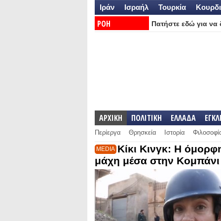
Ιράν
Ισραήλ
Τουρκία
Κουρδι
ΡΟΗ
Πατήστε εδώ για να δ
ΕΙΔΗΣΕΩΝ:
ΑΡΧΙΚΗ
ΠΟΛΙΤΙΚΗ
ΕΛΛΑΔΑ
ΕΓΚ
Περίεργα
Θρησκεία
Ιστορία
Φιλοσοφί
Κίκι Κινγκ: Η όμορ
MEDIA
μάχη μέσα στην Κομπάνι 