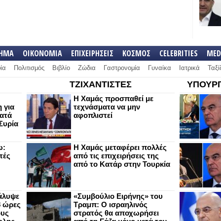
ΛΗΜΑ
ΟΙΚΟΝΟΜΙΑ
ΕΠΙΧΕΙΡΗΣΕΙΣ
ΚΟΣΜΟΣ
CELEBRITIES
MED
ία
Πολιτισμός
Βιβλίο
Ζώδια
Γαστρονομία
Γυναίκα
Ιατρικά
Ταξί
ΤΖΙΧΑΝΤΙΣΤΕΣ
ΥΠΟΥΡΓ
Η Χαμάς προσπαθεί με
 για
τεχνάσματα να μην
κατά
αφοπλιστεί
Συρία
ω:
Η Χαμάς μεταφέρει πολλές
τές
από τις επιχειρήσεις της
από το Κατάρ στην Τουρκία
άλυψε
«Συμβούλιο Ειρήνης» του
8 ώρες
Τραμπ: Ο ισραηλινός
ους
στρατός θα αποχωρήσει