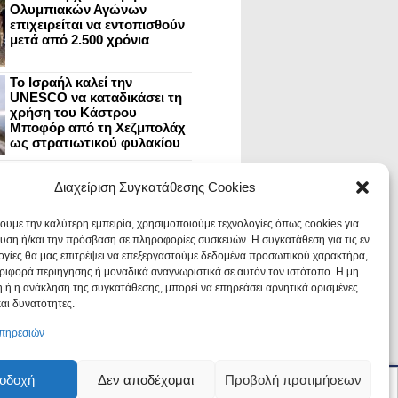
Ολυμπιακών Αγώνων
επιχειρείται να εντοπισθούν
μετά από 2.500 χρόνια
Το Ισραήλ καλεί την
UNESCO να καταδικάσει τη
χρήση του Κάστρου
Μποφόρ από τη Χεζμπολάχ
ως στρατιωτικού φυλακίου
Η Τουρκία έθεσε το πεδίο
της πρώτης μάχης του
Διαχείριση Συγκατάθεσης Cookies
Μεγάλου Αλεξάνδρου με
τους Πέρσες υπό ιστορική
χουμε την καλύτερη εμπειρία, χρησιμοποιούμε τεχνολογίες όπως cookies για
προστασία
υση ή/και την πρόσβαση σε πληροφορίες συσκευών. Η συγκατάθεση για τις εν
ογίες θα μας επιτρέψει να επεξεργαστούμε δεδομένα προσωπικού χαρακτήρα,
Μυστράς: Aνακαίνιση του
ιφορά περιήγησης ή μοναδικά αναγνωριστικά σε αυτόν τον ιστότοπο. Η μη
ανακτόρου στην
καστροπολιτεία και εκθέσεις
 ή η ανάκληση της συγκατάθεσης, μπορεί να επηρεάσει αρνητικά ορισμένες
στο Παλάτι των Δεσποτών
και δυνατότητες.
υπηρεσιών
οδοχή
Δεν αποδέχομαι
Προβολή προτιμήσεων
Για έγκυρη ενημέρωση πατήστε follow
OK
ομίκευση διαφημίσεων και για