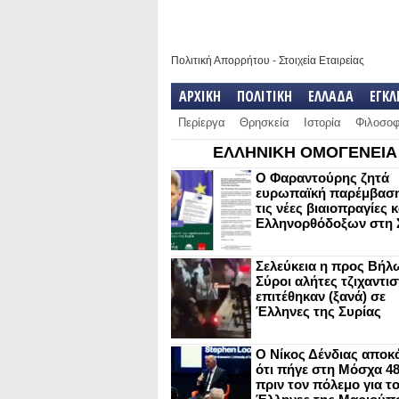
Πολιτική Απορρήτου
-
Στοιχεία Εταιρείας
ΑΡΧΙΚΗ
ΠΟΛΙΤΙΚΗ
ΕΛΛΑΔΑ
ΕΓΚ
Περίεργα
Θρησκεία
Ιστορία
Φιλοσοφ
ΕΛΛΗΝΙΚΗ ΟΜΟΓΕΝΕΙΑ
Ο Φαραντούρης ζητά
ευρωπαϊκή παρέμβαση
τις νέες βιαιοπραγίες 
Ελληνορθόδοξων στη 
Σελεύκεια η προς Βήλ
Σύροι αλήτες τζιχαντισ
επιτέθηκαν (ξανά) σε
Έλληνες της Συρίας
Ο Νίκος Δένδιας αποκ
ότι πήγε στη Μόσχα 4
πριν τον πόλεμο για τ