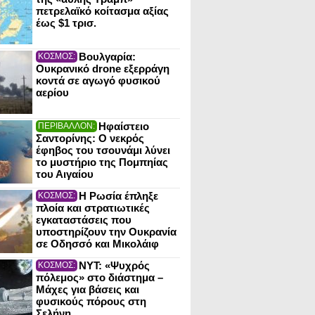
πετρελαϊκό κοίτασμα αξίας
έως $1 τρισ.
Βουλγαρία:
ΚΟΣΜΟΣ:
Ουκρανικό drone εξερράγη
κοντά σε αγωγό φυσικού
αερίου
Ηφαίστειο
ΠΕΡΙΒΑΛΛΟΝ:
Σαντορίνης: Ο νεκρός
έφηβος του τσουνάμι λύνει
το μυστήριο της Πομπηίας
του Αιγαίου
Η Ρωσία έπληξε
ΚΟΣΜΟΣ:
πλοία και στρατιωτικές
εγκαταστάσεις που
υποστηρίζουν την Ουκρανία
σε Οδησσό και Μικολάιφ
NYT: «Ψυχρός
ΚΟΣΜΟΣ:
πόλεμος» στο διάστημα –
Μάχες για βάσεις και
φυσικούς πόρους στη
Σελήνη