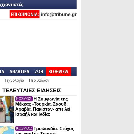
ζιχαντιστές
ΕΠΙΚΟΙΝΩΝΙΑ:
info@tribune.gr
IA
ΑΘΛΗΤΙΚΑ
ΖΩΗ
BLOGVIEW
Τεχνολογία
Περιβάλλον
ΤΕΛΕΥΤΑΙΕΣ ΕΙΔΗΣΕΙΣ
Η Συμφωνία της
ΚΟΣΜΟΣ:
Μέκκας -Τουρκία, Σαουδ.
Αραβία, Πακιστάν- απειλεί
Ισραήλ και Ινδία;
Γροιλανδία: Στόχος
ΚΟΣΜΟΣ:
της «αυλής Τραμπ»