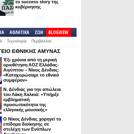
το success story της
κυβέρνησης
IA
ΑΘΛΗΤΙΚΑ
ΖΩΗ
BLOGVIEW
δι
Τεχνολογία
Περιβάλλον
ΕΙΟ ΕΘΝΙΚΗΣ ΑΜΥΝΑΣ
Έξι χρόνια από τη μερική
οριοθέτηση ΑΟΖ Ελλάδας-
Αιγύπτου – Νίκος Δένδιας:
«Κατοχυρώσαμε το εθνικό
συμφέρον»
Ν. Δένδιας για την απώλεια
του Λάκη Χαλκιά: «Υπήρξε
εμβληματική
προσωπικότητα της
ελληνικής μουσικής»
Ο Νίκος Δένδιας χορηγεί το
επίδομα διοίκησης σε
στελέχη των Ενόπλων