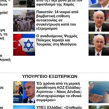
ολης –
από τη Γάζα μόνο μετά τον
ίωνε
αφοπλισμό της Χαμάς
Πακιστάν: 14 νεκροί από
ησία!
βομβιστική επίθεση
αυτοκτονίας σε
συγκέντρωση κατά του
εξτρεμισμού
ερη
, τη
Ο αναδυόμενος Ψυχρός
ική
Πόλεμος Ισραήλ και
Τουρκίας στη Μεσόγειο
αι
ληνική
ΥΠΟΥΡΓΕΙΟ ΕΞΩΤΕΡΙΚΩΝ
Έξι χρόνια από τη μερική
σε
οριοθέτηση ΑΟΖ Ελλάδας-
υ
Αιγύπτου – Νίκος Δένδιας:
«Κατοχυρώσαμε το εθνικό
συμφέρον»
ια
ΥΠΕΞ Ελλάδας: «Σταθερός