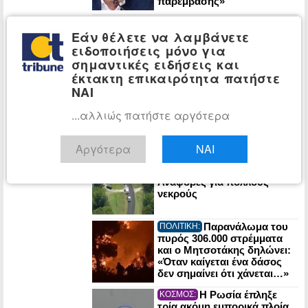
παρέμβασης»
Έξι χρόνια από τη
ΠΟΛΙΤΙΚΗ:
Εάν θέλετε να λαμβάνετε
μερική οριοθέτηση ΑΟΖ
Ελλάδας-Αιγύπτου – Νίκος
ειδοποιήσεις μόνο για
Δένδιας: «Κατοχυρώσαμε το
σημαντικές ειδήσεις και
εθνικό συμφέρον»
έκτακτη επικαιρότητα πατήστε
ΝΑΙ
Μαυριτανία – Ένας
BLOG:
υπέροχος κόσμος
...αλλιώς πατήστε αργότερα
Αργότερα
ΝΑΙ
ΗΠΑ: Πυροβολισμοί
ΚΟΣΜΟΣ:
στη Βόρεια Καρολίνα –
Αναφορές για πολλούς
νεκρούς
Παρανάλωμα του
ΠΟΛΙΤΙΚΗ:
πυρός 306.000 στρέμματα
και ο Μητσοτάκης δηλώνει:
«Όταν καίγεται ένα δάσος
δεν σημαίνει ότι χάνεται…»
Η Ρωσία έπληξε
ΚΟΣΜΟΣ:
τρία ακόμη εμπορικά πλοία