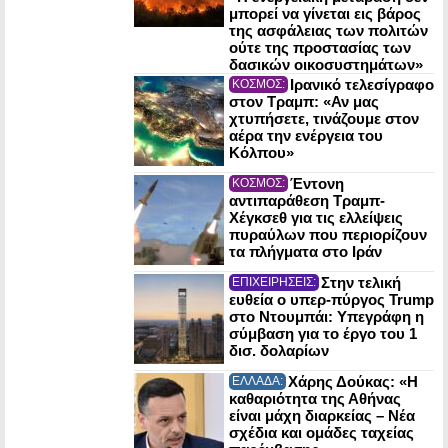
μπορεί να γίνεται εις βάρος
της ασφάλειας των πολιτών
ούτε της προστασίας των
δασικών οικοσυστημάτων»
Ιρανικό τελεσίγραφο
ΚΟΣΜΟΣ:
στον Τραμπ: «Αν μας
χτυπήσετε, τινάζουμε στον
αέρα την ενέργεια του
Κόλπου»
Έντονη
ΚΟΣΜΟΣ:
αντιπαράθεση Τραμπ-
Χέγκσεθ για τις ελλείψεις
πυραύλων που περιορίζουν
τα πλήγματα στο Ιράν
Στην τελική
ΕΠΙΧΕΙΡΗΣΕΙΣ:
ευθεία ο υπερ-πύργος Trump
στο Ντουμπάι: Υπεγράφη η
σύμβαση για το έργο του 1
δισ. δολαρίων
Χάρης Δούκας: «Η
ΕΛΛΑΔΑ:
καθαριότητα της Αθήνας
είναι μάχη διαρκείας – Νέα
σχέδια και ομάδες ταχείας