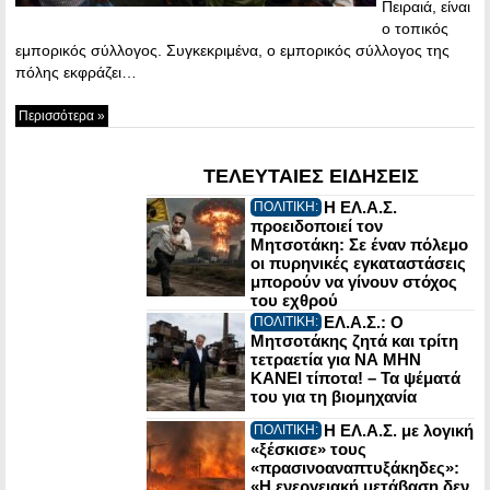
Πειραιά, είναι
ο τοπικός
εμπορικός σύλλογος. Συγκεκριμένα, ο εμπορικός σύλλογος της
πόλης εκφράζει…
Περισσότερα »
ΤΕΛΕΥΤΑΙΕΣ ΕΙΔΗΣΕΙΣ
Η ΕΛ.Α.Σ.
ΠΟΛΙΤΙΚΗ:
προειδοποιεί τον
Μητσοτάκη: Σε έναν πόλεμο
οι πυρηνικές εγκαταστάσεις
μπορούν να γίνουν στόχος
του εχθρού
ΕΛ.Α.Σ.: Ο
ΠΟΛΙΤΙΚΗ:
Μητσοτάκης ζητά και τρίτη
τετραετία για ΝΑ ΜΗΝ
ΚΑΝΕΙ τίποτα! – Τα ψέματά
του για τη βιομηχανία
Η ΕΛ.Α.Σ. με λογική
ΠΟΛΙΤΙΚΗ:
«ξέσκισε» τους
«πρασινοαναπτυξάκηδες»:
«Η ενεργειακή μετάβαση δεν