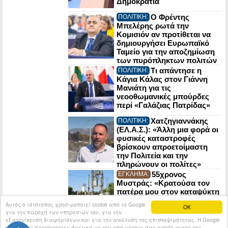
Δημοκρατία
Ο Φρέντης
ΠΟΛΙΤΙΚΗ:
Μπελέρης ρωτά την
Κομισιόν αν προτίθεται να
δημιουργήσει Ευρωπαϊκό
Ταμείο για την αποζημίωση
των πυρόπληκτων πολιτών
Τι απάντησε η
ΠΟΛΙΤΙΚΗ:
Κάγια Κάλας στον Γιάννη
Μανιάτη για τις
νεοοθωμανικές μπούρδες
περί «Γαλάζιας Πατρίδας»
Χατζηγιαννάκης
ΠΟΛΙΤΙΚΗ:
(ΕΛ.Α.Σ.): «Άλλη μια φορά οι
φυσικές καταστροφές
βρίσκουν απροετοίμαστη
την Πολιτεία και την
πληρώνουν οι πολίτες»
55χρονος
ΕΓΚΛΗΜΑ:
Μυστράς: «Κρατούσα τον
πατέρα μου στον καταψύκτη
για να παίρνω τη σύνταξη»
Αυτός ο ιστότοπος χρησιμοποιεί cookie από το Google
OK
για την παροχή των υπηρεσιών του, για την
εξατομίκευση διαφημίσεων και για την ανάλυση της επισκεψιμότητας. Η Google
κοινοποιεί πληροφορίες σχετικά με την από μέρους σας χρήση αυτού του