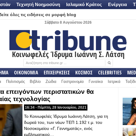
στάν
Τεχνητή Νοημοσύνη
Ισλαμικό Κράτος
Ενέργεια
Τ
είτε όλες τις ειδήσεις σε μορφή blog
Σάββατο 8 Αυγούστου 2026
Κοινωφελές Ίδρυμα Ιωάννη Σ. Λάτση
ΛΗΜΑ
ΟΙΚΟΝΟΜΙΑ
ΕΠΙΧΕΙΡΗΣΕΙΣ
ΚΟΣΜΟΣ
CELEBRITIES
MED
α
Πολιτισμός
Βιβλίο
Ζώδια
Γαστρονομία
Γυναίκα
Ιατρικά
Ταξίδι
τα επειγόντων περιστατικών θα
αίας τεχνολογίας
16:34 - Πέμπτη, 28 Ιανουαρίου, 2021
Το Κοινωφελές Ίδρυμα Ιωάννη Λάτση, για τη
δωρεά του, των νέων ΤΕΠ 1.192 τ.μ. του
Νοσοκομείου «Γ. Γεννηματάς», ενός
εμβληματικού…