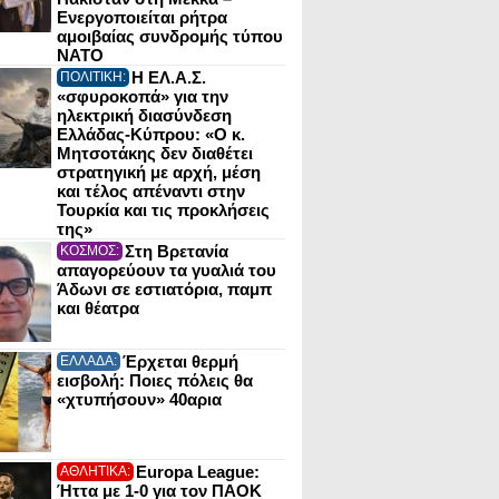
Ενεργοποιείται ρήτρα
αμοιβαίας συνδρομής τύπου
NATO
Η ΕΛ.Α.Σ.
ΠΟΛΙΤΙΚΗ:
«σφυροκοπά» για την
ηλεκτρική διασύνδεση
Ελλάδας-Κύπρου: «Ο κ.
Μητσοτάκης δεν διαθέτει
στρατηγική με αρχή, μέση
και τέλος απέναντι στην
Τουρκία και τις προκλήσεις
της»
Στη Βρετανία
ΚΟΣΜΟΣ:
απαγορεύουν τα γυαλιά του
Άδωνι σε εστιατόρια, παμπ
και θέατρα
Έρχεται θερμή
ΕΛΛΑΔΑ:
εισβολή: Ποιες πόλεις θα
«χτυπήσουν» 40αρια
Europa League:
ΑΘΛΗΤΙΚΑ:
Ήττα με 1-0 για τον ΠΑΟΚ