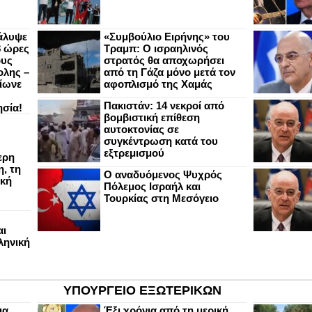
άλυψε
«Συμβούλιο Ειρήνης» του
8 ώρες
Τραμπ: Ο ισραηλινός
ους
στρατός θα αποχωρήσει
ολης –
από τη Γάζα μόνο μετά τον
ίωνε
αφοπλισμό της Χαμάς
Πακιστάν: 14 νεκροί από
ησία!
βομβιστική επίθεση
αυτοκτονίας σε
συγκέντρωση κατά του
εξτρεμισμού
ερη
, τη
Ο αναδυόμενος Ψυχρός
ική
Πόλεμος Ισραήλ και
Τουρκίας στη Μεσόγειο
αι
ληνική
ΥΠΟΥΡΓΕΙΟ ΕΞΩΤΕΡΙΚΩΝ
ια
Έξι χρόνια από τη μερική