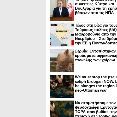
συνέπειες Κύπρο και
Βουλγαρία για τη χρή
βάσεων από τις ΗΠΑ
Τέλος στη βίζα για του
Τούρκους πολίτες βάζε
Μαυροβούνιο από την
Νοεμβρίου – Στο δρόμο
την ΕΕ η Ποντγκόριτσ
Σερβία: Εντοπίστηκαν
κρούσματα αφρικανικ
πανώλης των χοίρων
We must stop the pseu
caliph Erdogan NOW, b
he plunges the region i
neo-Ottoman war
Να σταματήσουμε τον
ψευδοχαλίφη Ερντογά
ΤΩΡΑ πριν βυθίσει την
περιοχή σε νεοοθωμαν