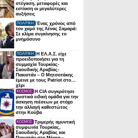
στέγαση, μεταφορές και
εστίαση οι μεγαλύτερες
αυξήσεις
Ένας χρόνος από
ΠΟΛΙΤΙΚΗ:
τον χαμό της Λένας Σαμαρά:
Σε κλίμα συγκίνησης το
μνημόσυνο
Η ΕΛ.Α.Σ. είχε
ΠΟΛΙΤΙΚΗ:
προειδοποιήσει για τη
συμμαχία Τουρκίας-
Σαουδικής Αραβίας-
Πακιστάν – Ο Μητσοτάκης
έμεινε με τους Patriot στο…
χέρι
Η CIA συγκρότησε
ΚΟΣΜΟΣ:
μυστικά ειδική ομάδα για την
άσκηση πιέσεων με στόχο
την αλλαγή καθεστώτος
στην Κούβα
Τριμερής αμυντική
ΚΟΣΜΟΣ:
συμφωνία Τουρκίας,
Σαουδικής Αραβίας και
Πακιστάν στη Μέκκα –