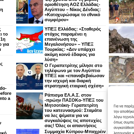
οριοθέτηση ΑΟΖ Ελλάδας-
ση
Αιγύπτου – Νίκος Δένδιας:
«Κατοχυρώσαμε το εθνικό
συμφέρον»
ς
ΥΠΕΞ Ελλάδας: «Σταθερός
ι το
στόχος παραμένει η
 1η
επανένωση της
 για
Μεγαλονήσου» – ΥΠΕΞ
α
Τουρκίας: «Δεν υπάρχει
ακόμη κοινό έδαφος για
λύση»
ής
Ο Γεραπετρίτης μίλησε στο
τηλέφωνο με τον Αιγύπτιο
ΥΠΕΞ και «επαναβεβαίωσαν
την ισχυρή και διαρκή
στρατηγική εταιρική σχέση»
do-
efore
Ράπισμα ΕΛ.Α.Σ. στον
nto a
-πρώην ΠΑΣΟΚο-ΥΠΕΞ του
Μητσοτάκη- Γεραπετρίτη
Για να παρέ
του κατευνασμού: Σταμάτα
την αποθήκε
να λες ψέματα για να
λόγω τεχνολ
συγκαλύψεις τις αποτυχίες
ν
όπως συμπερ
σας! Όλες οι απαντήσεις
συγκατάθεση
Συμμαχία Κύπρου-Μπαχρέιν
ικό
λειτουργίες 