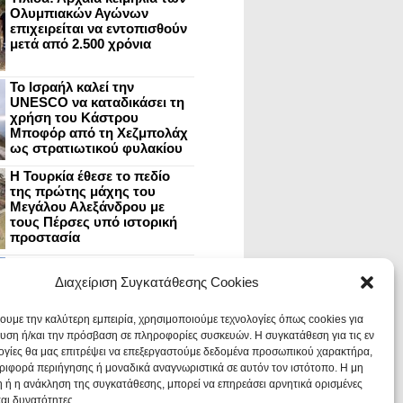
Ολυμπιακών Αγώνων
επιχειρείται να εντοπισθούν
μετά από 2.500 χρόνια
Το Ισραήλ καλεί την
UNESCO να καταδικάσει τη
χρήση του Κάστρου
Μποφόρ από τη Χεζμπολάχ
ως στρατιωτικού φυλακίου
Η Τουρκία έθεσε το πεδίο
της πρώτης μάχης του
Μεγάλου Αλεξάνδρου με
τους Πέρσες υπό ιστορική
προστασία
Μυστράς: Aνακαίνιση του
ανακτόρου στην
Διαχείριση Συγκατάθεσης Cookies
καστροπολιτεία και εκθέσεις
στο Παλάτι των Δεσποτών
χουμε την καλύτερη εμπειρία, χρησιμοποιούμε τεχνολογίες όπως cookies για
υση ή/και την πρόσβαση σε πληροφορίες συσκευών. Η συγκατάθεση για τις εν
ογίες θα μας επιτρέψει να επεξεργαστούμε δεδομένα προσωπικού χαρακτήρα,
Οι Νεάντερταλ έκαναν
ιφορά περιήγησης ή μοναδικά αναγνωριστικά σε αυτόν τον ιστότοπο. Η μη
οδοντιατρικές επεμβάσεις σε
χαλασμένα δόντια, σύμφωνα
 ή η ανάκληση της συγκατάθεσης, μπορεί να επηρεάσει αρνητικά ορισμένες
με ευρήματα
και δυνατότητες.