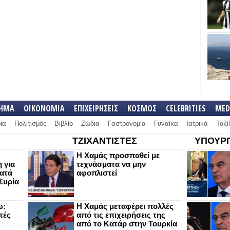
ΛΗΜΑ
ΟΙΚΟΝΟΜΙΑ
ΕΠΙΧΕΙΡΗΣΕΙΣ
ΚΟΣΜΟΣ
CELEBRITIES
MED
ία
Πολιτισμός
Βιβλίο
Ζώδια
Γαστρονομία
Γυναίκα
Ιατρικά
Ταξί
ΤΖΙΧΑΝΤΙΣΤΕΣ
ΥΠΟΥΡΓ
Η Χαμάς προσπαθεί με
 για
τεχνάσματα να μην
κατά
αφοπλιστεί
Συρία
ω:
Η Χαμάς μεταφέρει πολλές
τές
από τις επιχειρήσεις της
από το Κατάρ στην Τουρκία