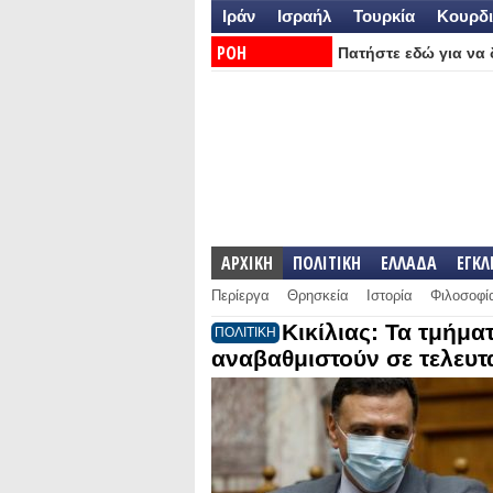
Ιράν
Ισραήλ
Τουρκία
Κουρδι
ΡΟΗ
Πατήστε εδώ για να δ
ΕΙΔΗΣΕΩΝ:
ΑΡΧΙΚΗ
ΠΟΛΙΤΙΚΗ
ΕΛΛΑΔΑ
ΕΓΚ
Περίεργα
Θρησκεία
Ιστορία
Φιλοσοφί
Κικίλιας: Τα τμήμα
ΠΟΛΙΤΙΚΗ
αναβαθμιστούν σε τελευτ