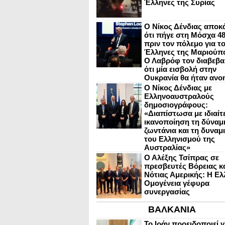
Έλληνες της Συρίας
Ο Νίκος Δένδιας αποκ
ότι πήγε στη Μόσχα 4
πριν τον πόλεμο για τ
Έλληνες της Μαριούπ
Ο Λαβρόφ τον διαβεβα
ότι μία εισβολή στην
Ουκρανία θα ήταν ανο
Ο Νίκος Δένδιας με
Ελληνοαυστραλούς
δημοσιογράφους:
«Διαπίστωσα με ιδιαίτ
ικανοποίηση τη δύναμη
ζωντάνια και τη δυναμ
του Ελληνισμού της
Αυστραλίας»
Ο Αλέξης Τσίπρας σε
πρεσβευτές Βόρειας κ
Νότιας Αμερικής: Η Ελ
Ομογένεια γέφυρα
συνεργασίας
ΒΑΛΚΑΝΙΑ
Το Ιράν προειδοποιεί γ