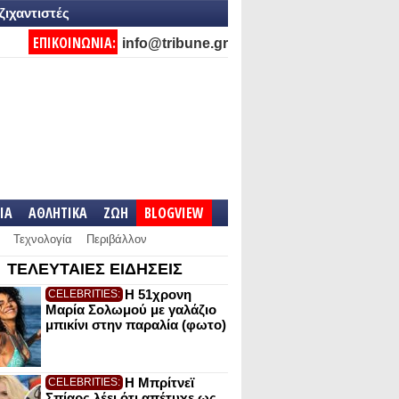
ζιχαντιστές
ΕΠΙΚΟΙΝΩΝΙΑ:
info@tribune.gr
IA
ΑΘΛΗΤΙΚΑ
ΖΩΗ
BLOGVIEW
Τεχνολογία
Περιβάλλον
ΤΕΛΕΥΤΑΙΕΣ ΕΙΔΗΣΕΙΣ
Η 51χρονη
CELEBRITIES:
Μαρία Σολωμού με γαλάζιο
μπικίνι στην παραλία (φωτο)
Η Μπρίτνεϊ
CELEBRITIES:
Σπίαρς λέει ότι απέτυχε ως