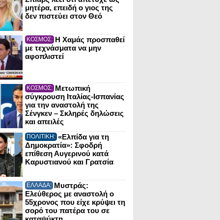
μητέρα, επειδή ο γιος της
δεν πιστεύει στον Θεό
Η Χαμάς προσπαθεί
ΚΟΣΜΟΣ:
με τεχνάσματα να μην
αφοπλιστεί
Μετωπική
ΚΟΣΜΟΣ:
σύγκρουση Ιταλίας-Ισπανίας
για την αναστολή της
Σένγκεν – Σκληρές δηλώσεις
και απειλές
«Ελπίδα για τη
ΠΟΛΙΤΙΚΗ:
Δημοκρατία»: Σφοδρή
επίθεση Αυγερινού κατά
Καρυστιανού και Γρατσία
Μυστράς:
ΕΛΛΑΔΑ:
Ελεύθερος με αναστολή ο
55χρονος που είχε κρύψει τη
σορό του πατέρα του σε
καταψύκτη