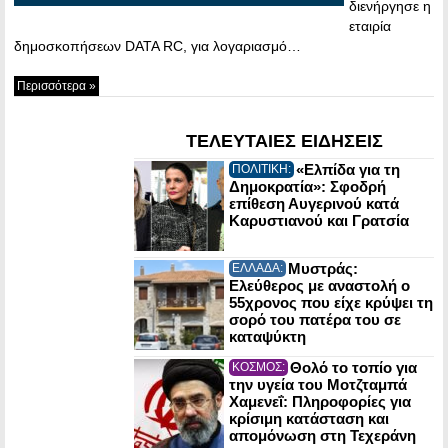
διενήργησε η
εταιρία
δημοσκοπήσεων DATA RC, για λογαριασμό…
Περισσότερα »
ΤΕΛΕΥΤΑΙΕΣ ΕΙΔΗΣΕΙΣ
«Ελπίδα για τη
ΠΟΛΙΤΙΚΗ:
Δημοκρατία»: Σφοδρή
επίθεση Αυγερινού κατά
Καρυστιανού και Γρατσία
Μυστράς:
ΕΛΛΑΔΑ:
Ελεύθερος με αναστολή ο
55χρονος που είχε κρύψει τη
σορό του πατέρα του σε
καταψύκτη
Θολό το τοπίο για
ΚΟΣΜΟΣ:
την υγεία του Μοτζταμπά
Χαμενεΐ: Πληροφορίες για
κρίσιμη κατάσταση και
απομόνωση στη Τεχεράνη