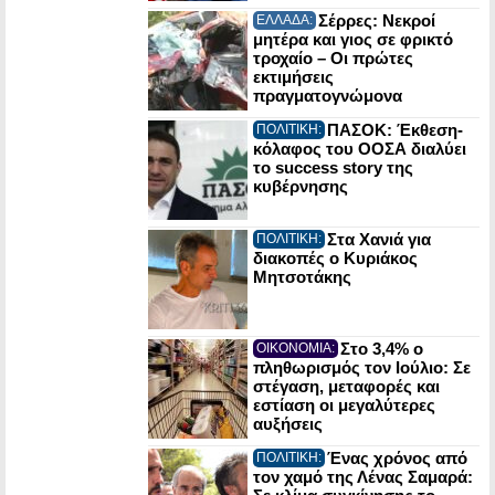
Σέρρες: Νεκροί
ΕΛΛΑΔΑ:
μητέρα και γιος σε φρικτό
τροχαίο – Οι πρώτες
εκτιμήσεις
πραγματογνώμονα
ΠΑΣΟΚ: Έκθεση-
ΠΟΛΙΤΙΚΗ:
κόλαφος του ΟΟΣΑ διαλύει
το success story της
κυβέρνησης
Στα Χανιά για
ΠΟΛΙΤΙΚΗ:
διακοπές ο Κυριάκος
Μητσοτάκης
Στο 3,4% ο
ΟΙΚΟΝΟΜΙΑ:
πληθωρισμός τον Ιούλιο: Σε
στέγαση, μεταφορές και
εστίαση οι μεγαλύτερες
αυξήσεις
Ένας χρόνος από
ΠΟΛΙΤΙΚΗ:
τον χαμό της Λένας Σαμαρά: