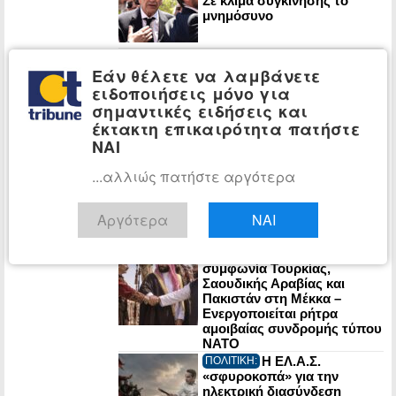
Σε κλίμα συγκίνησης το
μνημόσυνο
Η ΕΛ.Α.Σ. είχε
ΠΟΛΙΤΙΚΗ:
Εάν θέλετε να λαμβάνετε
προειδοποιήσει για τη
συμμαχία Τουρκίας-
ειδοποιήσεις μόνο για
Σαουδικής Αραβίας-
σημαντικές ειδήσεις και
Πακιστάν – Ο Μητσοτάκης
έκτακτη επικαιρότητα πατήστε
έμεινε με τους Patriot στο…
ΝΑΙ
χέρι
Η CIA συγκρότησε
ΚΟΣΜΟΣ:
...αλλιώς πατήστε αργότερα
μυστικά ειδική ομάδα για την
άσκηση πιέσεων με στόχο
την αλλαγή καθεστώτος
Αργότερα
ΝΑΙ
στην Κούβα
Τριμερής αμυντική
ΚΟΣΜΟΣ:
συμφωνία Τουρκίας,
Σαουδικής Αραβίας και
Πακιστάν στη Μέκκα –
Ενεργοποιείται ρήτρα
αμοιβαίας συνδρομής τύπου
NATO
Η ΕΛ.Α.Σ.
ΠΟΛΙΤΙΚΗ:
«σφυροκοπά» για την
ηλεκτρική διασύνδεση