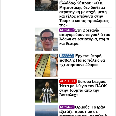
Ελλάδας-Κύπρου: «Ο κ.
Μητσοτάκης δεν διαθέτει
στρατηγική με αρχή, μέση
και τέλος απέναντι στην
Τουρκία και τις προκλήσεις
της»
Στη Βρετανία
ΚΟΣΜΟΣ:
απαγορεύουν τα γυαλιά του
Άδωνι σε εστιατόρια, παμπ
και θέατρα
Έρχεται θερμή
ΕΛΛΑΔΑ:
εισβολή: Ποιες πόλεις θα
«χτυπήσουν» 40αρια
Europa League:
ΑΘΛΗΤΙΚΑ:
Ήττα με 1-0 για τον ΠΑΟΚ
στην Τούμπα από την
Άντερλεχτ
Ορμούζ: Το Ιράν
ΚΟΣΜΟΣ:
εξετάζει πρόστιμα σε
αμερικανικά και ισραηλινά