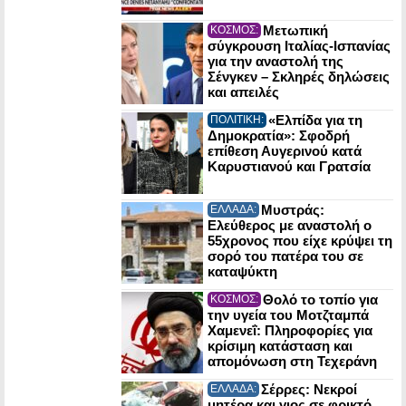
Μετωπική
ΚΟΣΜΟΣ:
σύγκρουση Ιταλίας-Ισπανίας
για την αναστολή της
Σένγκεν – Σκληρές δηλώσεις
και απειλές
«Ελπίδα για τη
ΠΟΛΙΤΙΚΗ:
Δημοκρατία»: Σφοδρή
επίθεση Αυγερινού κατά
Καρυστιανού και Γρατσία
Μυστράς:
ΕΛΛΑΔΑ:
Ελεύθερος με αναστολή ο
55χρονος που είχε κρύψει τη
σορό του πατέρα του σε
καταψύκτη
Θολό το τοπίο για
ΚΟΣΜΟΣ:
την υγεία του Μοτζταμπά
Χαμενεΐ: Πληροφορίες για
κρίσιμη κατάσταση και
απομόνωση στη Τεχεράνη
Σέρρες: Νεκροί
ΕΛΛΑΔΑ:
μητέρα και γιος σε φρικτό