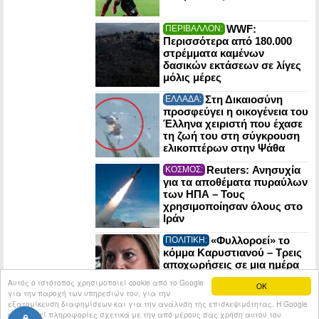
WWF:
ΠΕΡΙΒΑΛΛΟΝ:
Περισσότερα από 180.000
στρέμματα καμένων
δασικών εκτάσεων σε λίγες
μόλις μέρες
Στη Δικαιοσύνη
ΕΛΛΑΔΑ:
προσφεύγει η οικογένεια του
Έλληνα χειριστή που έχασε
τη ζωή του στη σύγκρουση
ελικοπτέρων στην Ψάθα
Reuters: Ανησυχία
ΚΟΣΜΟΣ:
για τα αποθέματα πυραύλων
των ΗΠΑ – Τους
χρησιμοποίησαν όλους στο
Ιράν
«Φυλλοροεί» το
ΠΟΛΙΤΙΚΗ:
κόμμα Καρυστιανού – Τρεις
αποχωρήσεις σε μια ημέρα
Αυτός ο ιστότοπος χρησιμοποιεί cookie από το Google
OK
για την παροχή των υπηρεσιών του, για την
εξατομίκευση διαφημίσεων και για την ανάλυση της επισκεψιμότητας. Η Google
κοινοποιεί πληροφορίες σχετικά με την από μέρους σας χρήση αυτού του