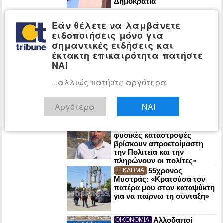
Δημοκρατία
Ο Φρέντης
ΠΟΛΙΤΙΚΗ:
Εάν θέλετε να λαμβάνετε
Μπελέρης ρωτά την
ειδοποιήσεις μόνο για
Κομισιόν αν προτίθεται να
δημιουργήσει Ευρωπαϊκό
σημαντικές ειδήσεις και
Ταμείο για την αποζημίωση
έκτακτη επικαιρότητα πατήστε
των πυρόπληκτων πολιτών
ΝΑΙ
Τι απάντησε η
ΠΟΛΙΤΙΚΗ:
Κάγια Κάλας στον Γιάννη
...αλλιώς πατήστε αργότερα
Μανιάτη για τις
νεοοθωμανικές μπούρδες
περί «Γαλάζιας Πατρίδας»
Αργότερα
ΝΑΙ
Χατζηγιαννάκης
ΠΟΛΙΤΙΚΗ:
(ΕΛ.Α.Σ.): «Άλλη μια φορά οι
φυσικές καταστροφές
βρίσκουν απροετοίμαστη
την Πολιτεία και την
πληρώνουν οι πολίτες»
55χρονος
ΕΓΚΛΗΜΑ:
Μυστράς: «Κρατούσα τον
πατέρα μου στον καταψύκτη
για να παίρνω τη σύνταξη»
Αλλοδαποί
ΟΙΚΟΝΟΜΙΑ: