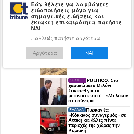
Μάχες για βάσεις και
Εάν θέλετε να λαμβάνετε
φυσικούς πόρους στη
ειδοποιήσεις μόνο για
Σελήνη
σημαντικές ειδήσεις και
έκτακτη επικαιρότητα πατήστε
Ομάν: «Θετικές» οι
ΚΟΣΜΟΣ:
συνομιλίες με το Ιράν για τα
ΝΑΙ
Στενά του Ορμούζ
...αλλιώς πατήστε αργότερα
Λυκαβηττός:
ΕΛΛΑΔΑ:
Αργότερα
ΝΑΙ
57χρονη γυναίκα βρέθηκε
νεκρή σε σπηλιά κοντά
στους Αγίους Ισιδώρους
POLITICO: Στα
ΚΟΣΜΟΣ:
χαρακώματα Μελόνι-
Σάντσεθ για το
μεταναστευτικό – «Μπλόκο»
στα σύνορα
Πυρκαγιές:
ΕΛΛΑΔΑ:
«Κόκκινος συναγερμός» σε
Αττική και άλλες πέντε
περιοχές της χώρας την
Κυριακή