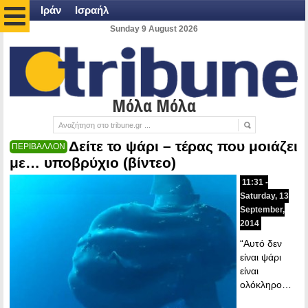
Ιράν
Ισραήλ
Sunday 9 August 2026
Μόλα Μόλα
Δείτε το ψάρι – τέρας που μοιάζει
ΠΕΡΙΒΑΛΛΟΝ
με… υποβρύχιο (βίντεο)
11:31 -
Saturday, 13
September,
2014
“Αυτό δεν
είναι ψάρι
είναι
ολόκληρο…