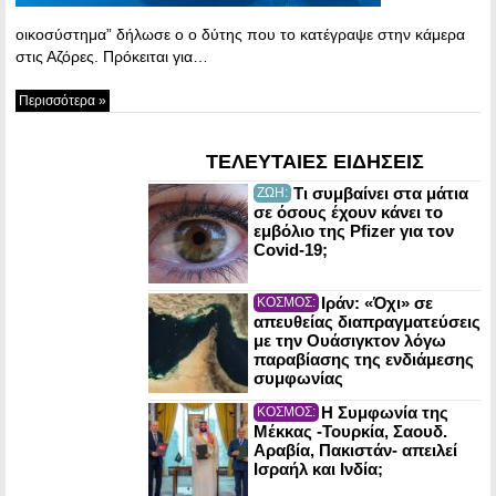
οικοσύστημα” δήλωσε ο ο δύτης που το κατέγραψε στην κάμερα
στις Αζόρες. Πρόκειται για…
Περισσότερα »
ΤΕΛΕΥΤΑΙΕΣ ΕΙΔΗΣΕΙΣ
Τι συμβαίνει στα μάτια
ΖΩΗ:
σε όσους έχουν κάνει το
εμβόλιο της Pfizer για τον
Covid-19;
Ιράν: «Όχι» σε
ΚΟΣΜΟΣ:
απευθείας διαπραγματεύσεις
με την Ουάσιγκτον λόγω
παραβίασης της ενδιάμεσης
συμφωνίας
Η Συμφωνία της
ΚΟΣΜΟΣ:
Μέκκας -Τουρκία, Σαουδ.
Αραβία, Πακιστάν- απειλεί
Ισραήλ και Ινδία;