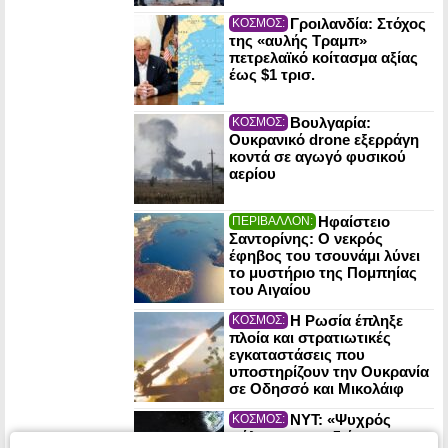
Γροιλανδία: Στόχος
ΚΟΣΜΟΣ:
της «αυλής Τραμπ»
πετρελαϊκό κοίτασμα αξίας
έως $1 τρισ.
Βουλγαρία:
ΚΟΣΜΟΣ:
Ουκρανικό drone εξερράγη
κοντά σε αγωγό φυσικού
αερίου
Ηφαίστειο
ΠΕΡΙΒΑΛΛΟΝ:
Σαντορίνης: Ο νεκρός
έφηβος του τσουνάμι λύνει
το μυστήριο της Πομπηίας
του Αιγαίου
Η Ρωσία έπληξε
ΚΟΣΜΟΣ:
πλοία και στρατιωτικές
εγκαταστάσεις που
υποστηρίζουν την Ουκρανία
σε Οδησσό και Μικολάιφ
NYT: «Ψυχρός
ΚΟΣΜΟΣ:
πόλεμος» στο διάστημα –