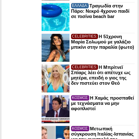
Τραγωδία στην
ΕΛΛΑΔΑ:
Πάρο: Νεκρό 4χρονο παιδί
σε πισίνα beach bar
Η 51χρονη
CELEBRITIES:
Μαρία Σολωμού με γαλάζιο
μπικίνι στην παραλία (φωτο)
Η Μπρίτνεϊ
CELEBRITIES:
Σπίαρς λέει ότι απέτυχε ως
μητέρα, επειδή ο γιος της
δεν πιστεύει στον Θεό
Η Χαμάς προσπαθεί
ΚΟΣΜΟΣ:
με τεχνάσματα να μην
αφοπλιστεί
Μετωπική
ΚΟΣΜΟΣ:
σύγκρουση Ιταλίας-Ισπανίας