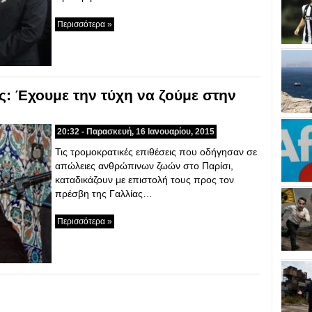
Περισσότερα »
: Έχουμε την τύχη να ζούμε στην
20:32 - Παρασκευή, 16 Ιανουαρίου, 2015
Τις τρομοκρατικές επιθέσεις που οδήγησαν σε
απώλειες ανθρώπινων ζωών στο Παρίσι,
καταδικάζουν με επιστολή τους προς τον
πρέσβη της Γαλλίας…
Περισσότερα »