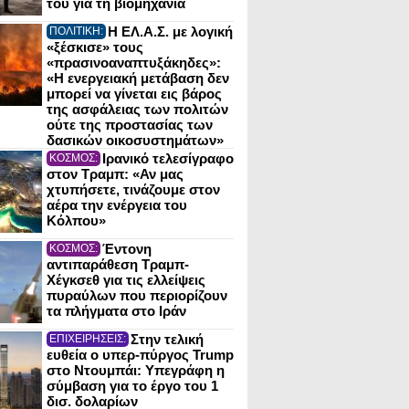
του για τη βιομηχανία
Η ΕΛ.Α.Σ. με λογική
ΠΟΛΙΤΙΚΗ:
«ξέσκισε» τους
«πρασινοαναπτυξάκηδες»:
«Η ενεργειακή μετάβαση δεν
μπορεί να γίνεται εις βάρος
της ασφάλειας των πολιτών
ούτε της προστασίας των
δασικών οικοσυστημάτων»
Ιρανικό τελεσίγραφο
ΚΟΣΜΟΣ:
στον Τραμπ: «Αν μας
χτυπήσετε, τινάζουμε στον
αέρα την ενέργεια του
Κόλπου»
Έντονη
ΚΟΣΜΟΣ:
αντιπαράθεση Τραμπ-
Χέγκσεθ για τις ελλείψεις
πυραύλων που περιορίζουν
τα πλήγματα στο Ιράν
Στην τελική
ΕΠΙΧΕΙΡΗΣΕΙΣ:
ευθεία ο υπερ-πύργος Trump
στο Ντουμπάι: Υπεγράφη η
σύμβαση για το έργο του 1
δισ. δολαρίων