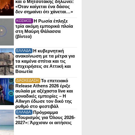
και ο Μητσοτάκης δηλώνει:
«Όταν καίγεται ένα δάσος
δεν σημαίνει ότι χάνεται…»
Η Ρωσία έπληξε
ΚΟΣΜΟΣ:
τρία ακόμη εμπορικά πλοία
στη Μαύρη Θάλασσα
(βίντεο)
Η κυβερνητική
ΕΛΛΑΔΑ:
ανακοίνωση με τα μέτρα για
τα καμένα σπίτια και τις
επιχειρήσεις σε Αττική και
Βοιωτία
Το επετειακό
ΔΙΑΣΚΕΔΑΣΗ:
Release Athens 2026 έριξε
αυλαία με αξέχαστα live και
μοναδικές εμπειρίες – Η
Allwyn έδωσε τον δικό της
ρυθμό στο φεστιβάλ
Πρόγραμμα
ΕΛΛΑΔΑ:
«Τουρισμός για Όλους 2026-
2027»: Άρχισαν οι αιτήσεις