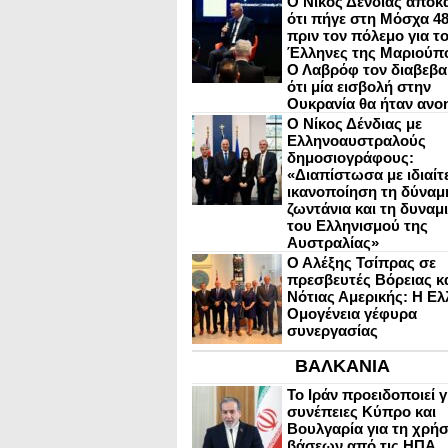
Ο Νίκος Δένδιας αποκ
ότι πήγε στη Μόσχα 4
πριν τον πόλεμο για τ
Έλληνες της Μαριούπ
Ο Λαβρόφ τον διαβεβα
ότι μία εισβολή στην
Ουκρανία θα ήταν ανο
Ο Νίκος Δένδιας με
Ελληνοαυστραλούς
δημοσιογράφους:
«Διαπίστωσα με ιδιαίτ
ικανοποίηση τη δύναμη
ζωντάνια και τη δυναμ
του Ελληνισμού της
Αυστραλίας»
Ο Αλέξης Τσίπρας σε
πρεσβευτές Βόρειας κ
Νότιας Αμερικής: Η Ελ
Ομογένεια γέφυρα
συνεργασίας
ΒΑΛΚΑΝΙΑ
Το Ιράν προειδοποιεί γ
συνέπειες Κύπρο και
Βουλγαρία για τη χρή
βάσεων από τις ΗΠΑ