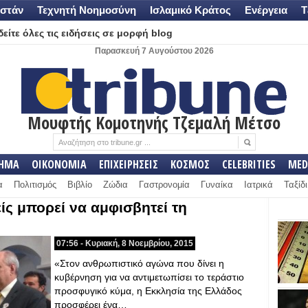
στάν
Τεχνητή Νοημοσύνη
Ισλαμικό Κράτος
Ενέργεια
Τ
είτε όλες τις ειδήσεις σε μορφή blog
Παρασκευή 7 Αυγούστου 2026
Μουφτής Κομοτηνής Τζεμαλή Μέτσο
ΛΗΜΑ
ΟΙΚΟΝΟΜΙΑ
ΕΠΙΧΕΙΡΗΣΕΙΣ
ΚΟΣΜΟΣ
CELEBRITIES
MED
α
Πολιτισμός
Βιβλίο
Ζώδια
Γαστρονομία
Γυναίκα
Ιατρικά
Ταξίδι
ίς μπορεί να αμφισβητεί τη
07:56 - Κυριακή, 8 Νοεμβρίου, 2015
«Στον ανθρωπιστικό αγώνα που δίνει η
κυβέρνηση για να αντιμετωπίσει το τεράστιο
προσφυγικό κύμα, η Εκκλησία της Ελλάδος
προσφέρει ένα…