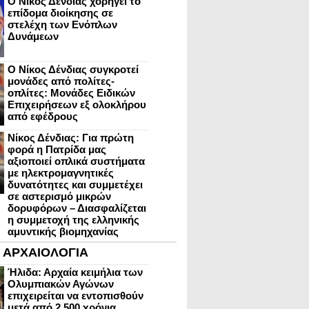
Ο Νίκος Δένδιας χορηγεί το
επίδομα διοίκησης σε
στελέχη των Ενόπλων
Δυνάμεων
Ο Νίκος Δένδιας συγκροτεί
μονάδες από πολίτες-
οπλίτες: Μονάδες Ειδικών
Επιχειρήσεων εξ ολοκλήρου
από εφέδρους
Νίκος Δένδιας: Για πρώτη
φορά η Πατρίδα μας
αξιοποιεί οπλικά συστήματα
με ηλεκτρομαγνητικές
δυνατότητες και συμμετέχει
σε αστερισμό μικρών
δορυφόρων – Διασφαλίζεται
η συμμετοχή της ελληνικής
αμυντικής βιομηχανίας
ΑΡΧΑΙΟΛΟΓΙΑ
Ήλιδα: Αρχαία κειμήλια των
Ολυμπιακών Αγώνων
επιχειρείται να εντοπισθούν
μετά από 2.500 χρόνια