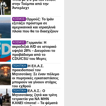
στην Τούμπα από την
Άντερλεχτ
Ορμούζ: Το Ιράν
ΚΟΣΜΟΣ:
εξετάζει πρόστιμα σε
αμερικανικά και ισραηλινά
πλοία που θα το διασχίζουν
Γερμανία: Η
ΚΟΣΜΟΣ:
ακροδεξιά AfD σε ιστορικό
υψηλό 28% – Διευρύνει το
προβάδισμα από το
CDU/CSU του Μερτς
Η ΕΛ.Α.Σ.
ΠΟΛΙΤΙΚΗ:
προειδοποιεί τον
Μητσοτάκη: Σε έναν πόλεμο
οι πυρηνικές εγκαταστάσεις
μπορούν να γίνουν στόχος
του εχθρού
ΕΛ.Α.Σ.: Ο
ΠΟΛΙΤΙΚΗ:
Μητσοτάκης ζητά και τρίτη
τετραετία για ΝΑ ΜΗΝ
ΚΑΝΕΙ τίποτα! – Τα ψέματά