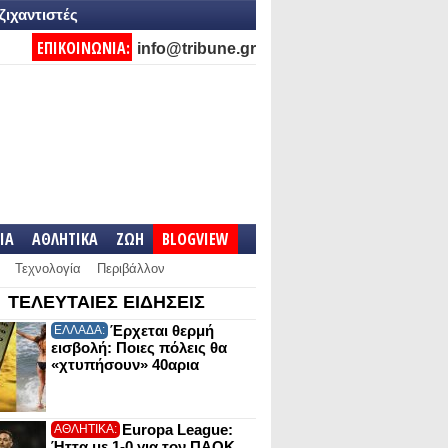
ζιχαντιστές
ΕΠΙΚΟΙΝΩΝΙΑ:
info@tribune.gr
IA
ΑΘΛΗΤΙΚΑ
ΖΩΗ
BLOGVIEW
Τεχνολογία
Περιβάλλον
ΤΕΛΕΥΤΑΙΕΣ ΕΙΔΗΣΕΙΣ
Έρχεται θερμή
ΕΛΛΑΔΑ:
εισβολή: Ποιες πόλεις θα
«χτυπήσουν» 40αρια
Europa League:
ΑΘΛΗΤΙΚΑ:
Ήττα με 1-0 για τον ΠΑΟΚ