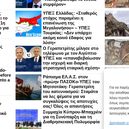
συμφέρον»
ς
ΥΠΕΞ Ελλάδας: «Σταθερός
ι το
στόχος παραμένει η
 1η
επανένωση της
 για
Μεγαλονήσου» – ΥΠΕΞ
α
Τουρκίας: «Δεν υπάρχει
ακόμη κοινό έδαφος για
λύση»
ής
Ο Γεραπετρίτης μίλησε στο
τηλέφωνο με τον Αιγύπτιο
ΥΠΕΞ και «επαναβεβαίωσαν
την ισχυρή και διαρκή
στρατηγική εταιρική σχέση»
do-
efore
Ράπισμα ΕΛ.Α.Σ. στον
nto a
-πρώην ΠΑΣΟΚο-ΥΠΕΞ του
Μητσοτάκη- Γεραπετρίτη
Για να παρέ
του κατευνασμού: Σταμάτα
την αποθήκε
να λες ψέματα για να
λόγω τεχνολ
συγκαλύψεις τις αποτυχίες
ν
όπως συμπερ
σας! Όλες οι απαντήσεις
συγκατάθεση
Συμμαχία Κύπρου-Μπαχρέιν
ικό
λειτουργίες 
για τη Συνύπαρξη και τη
Διαθρησκειακή Πολυμορφία
Διαχείριση 