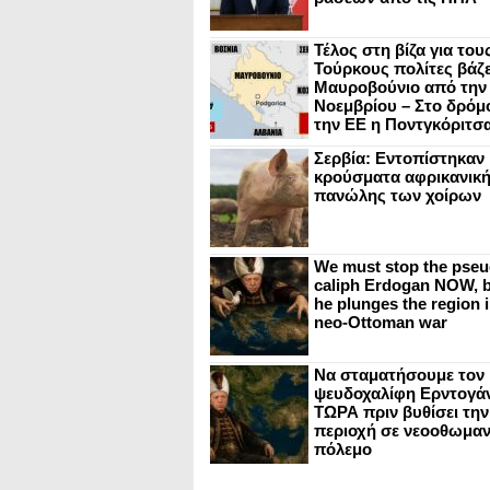
Τέλος στη βίζα για του
Τούρκους πολίτες βάζε
Μαυροβούνιο από την
Νοεμβρίου – Στο δρόμο
την ΕΕ η Ποντγκόριτσ
Σερβία: Εντοπίστηκαν
κρούσματα αφρικανικ
πανώλης των χοίρων
We must stop the pseu
caliph Erdogan NOW, b
he plunges the region i
neo-Ottoman war
Να σταματήσουμε τον
ψευδοχαλίφη Ερντογά
ΤΩΡΑ πριν βυθίσει την
περιοχή σε νεοοθωμαν
πόλεμο