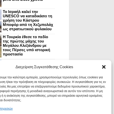
Το Ισραήλ καλεί την
UNESCO να καταδικάσει τη
χρήση του Κάστρου
Μποφόρ από τη Χεζμπολάχ
ως στρατιωτικού φυλακίου
Η Τουρκία έθεσε το πεδίο
της πρώτης μάχης του
Μεγάλου Αλεξάνδρου με
τους Πέρσες υπό ιστορική
προστασία
Μυστράς: Aνακαίνιση του
ανακτόρου στην
Διαχείριση Συγκατάθεσης Cookies
καστροπολιτεία και εκθέσεις
στο Παλάτι των Δεσποτών
χουμε την καλύτερη εμπειρία, χρησιμοποιούμε τεχνολογίες όπως cookies για
υση ή/και την πρόσβαση σε πληροφορίες συσκευών. Η συγκατάθεση για τις εν
ογίες θα μας επιτρέψει να επεξεργαστούμε δεδομένα προσωπικού χαρακτήρα,
Οι Νεάντερταλ έκαναν
ιφορά περιήγησης ή μοναδικά αναγνωριστικά σε αυτόν τον ιστότοπο. Η μη
οδοντιατρικές επεμβάσεις σε
χαλασμένα δόντια, σύμφωνα
 ή η ανάκληση της συγκατάθεσης, μπορεί να επηρεάσει αρνητικά ορισμένες
με ευρήματα
και δυνατότητες.
υπηρεσιών