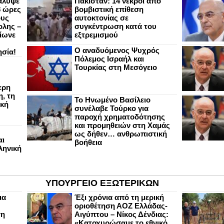
άλυψε
Πακιστάν: 14 νεκροί από
8 ώρες
βομβιστική επίθεση
ους
αυτοκτονίας σε
ολης –
συγκέντρωση κατά του
ίωνε
εξτρεμισμού
Ο αναδυόμενος Ψυχρός
ησία!
Πόλεμος Ισραήλ και
Τουρκίας στη Μεσόγειο
ερη
, τη
Το Ηνωμένο Βασίλειο
ική
συνέλαβε Τούρκο για
παροχή χρηματοδότησης
και προμηθειών στη Χαμάς
ως δήθεν… ανθρωπιστική
αι
βοήθεια
ληνική
ΥΠΟΥΡΓΕΙΟ ΕΞΩΤΕΡΙΚΩΝ
ια
Έξι χρόνια από τη μερική
οριοθέτηση ΑΟΖ Ελλάδας-
ση
Αιγύπτου – Νίκος Δένδιας:
«Κατοχυρώσαμε το εθνικό