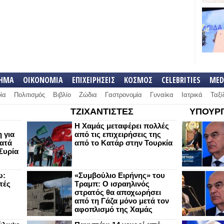
ΛΗΜΑ
ΟΙΚΟΝΟΜΙΑ
ΕΠΙΧΕΙΡΗΣΕΙΣ
ΚΟΣΜΟΣ
CELEBRITIES
MED
ία
Πολιτισμός
Βιβλίο
Ζώδια
Γαστρονομία
Γυναίκα
Ιατρικά
Ταξί
ΤΖΙΧΑΝΤΙΣΤΕΣ
ΥΠΟΥΡΓ
Η Χαμάς μεταφέρει πολλές
 για
από τις επιχειρήσεις της
κατά
από το Κατάρ στην Τουρκία
Συρία
ω:
«Συμβούλιο Ειρήνης» του
τές
Τραμπ: Ο ισραηλινός
στρατός θα αποχωρήσει
από τη Γάζα μόνο μετά τον
αφοπλισμό της Χαμάς