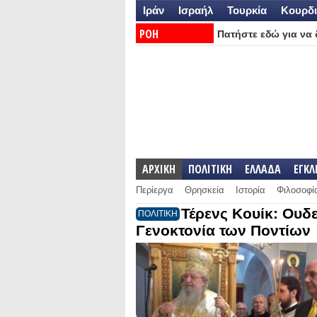
Ιράν
Ισραήλ
Τουρκία
Κουρδι
ΡΟΗ
Πατήστε εδώ για να δ
ΕΙΔΗΣΕΩΝ:
ΑΡΧΙΚΗ
ΠΟΛΙΤΙΚΗ
ΕΛΛΑΔΑ
ΕΓΚ
Περίεργα
Θρησκεία
Ιστορία
Φιλοσοφί
Τέρενς Κουίκ: Ουδε
ΠΟΛΙΤΙΚΗ
Γενοκτονία των Ποντίων