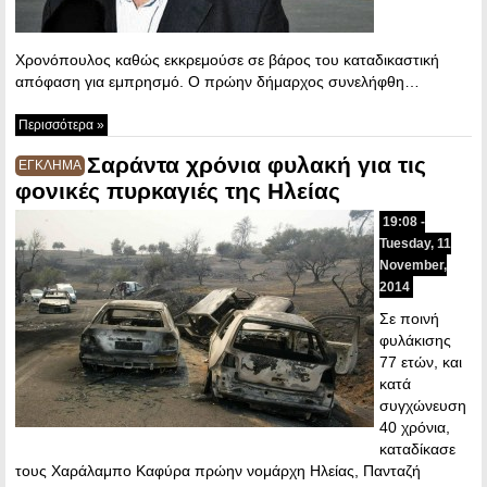
Χρονόπουλος καθώς εκκρεμούσε σε βάρος του καταδικαστική
απόφαση για εμπρησμό. Ο πρώην δήμαρχος συνελήφθη…
Περισσότερα »
Σαράντα χρόνια φυλακή για τις
ΕΓΚΛΗΜΑ
φονικές πυρκαγιές της Ηλείας
19:08 -
Tuesday, 11
November,
2014
Σε ποινή
φυλάκισης
77 ετών, και
κατά
συγχώνευση
40 χρόνια,
καταδίκασε
τους Χαράλαμπο Καφύρα πρώην νομάρχη Ηλείας, Πανταζή