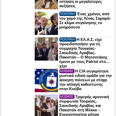
εστίαση οι μεγαλύτερες
αυξήσεις
Ένας χρόνος από
ΠΟΛΙΤΙΚΗ:
τον χαμό της Λένας Σαμαρά:
Σε κλίμα συγκίνησης το
μνημόσυνο
Η ΕΛ.Α.Σ. είχε
ΠΟΛΙΤΙΚΗ:
προειδοποιήσει για τη
συμμαχία Τουρκίας-
Σαουδικής Αραβίας-
Πακιστάν – Ο Μητσοτάκης
έμεινε με τους Patriot στο…
χέρι
Η CIA συγκρότησε
ΚΟΣΜΟΣ:
μυστικά ειδική ομάδα για την
άσκηση πιέσεων με στόχο
την αλλαγή καθεστώτος
στην Κούβα
Τριμερής αμυντική
ΚΟΣΜΟΣ:
συμφωνία Τουρκίας,
Σαουδικής Αραβίας και
Πακιστάν στη Μέκκα –
Ενεργοποιείται ρήτρα