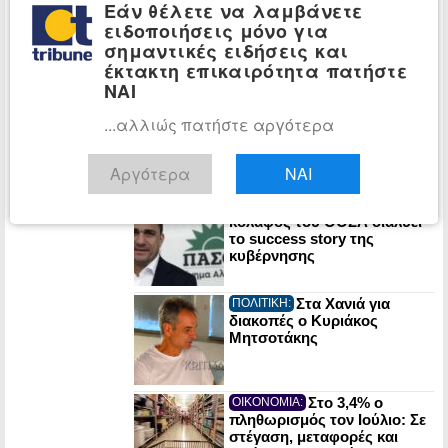
Εάν θέλετε να λαμβάνετε
Θολό το τοπίο για
ΚΟΣΜΟΣ:
την υγεία του Μοτζταμπά
ειδοποιήσεις μόνο για
Χαμενεΐ: Πληροφορίες για
σημαντικές ειδήσεις και
κρίσιμη κατάσταση και
έκτακτη επικαιρότητα πατήστε
απομόνωση στη Τεχεράνη
ΝΑΙ
Σέρρες: Νεκροί
ΕΛΛΑΔΑ:
...αλλιώς πατήστε αργότερα
μητέρα και γιος σε φρικτό
τροχαίο – Οι πρώτες
εκτιμήσεις
Αργότερα
ΝΑΙ
πραγματογνώμονα
ΠΑΣΟΚ: Έκθεση-
ΠΟΛΙΤΙΚΗ:
κόλαφος του ΟΟΣΑ διαλύει
το success story της
κυβέρνησης
Στα Χανιά για
ΠΟΛΙΤΙΚΗ:
διακοπές ο Κυριάκος
Μητσοτάκης
Στο 3,4% ο
ΟΙΚΟΝΟΜΙΑ:
πληθωρισμός τον Ιούλιο: Σε
στέγαση, μεταφορές και