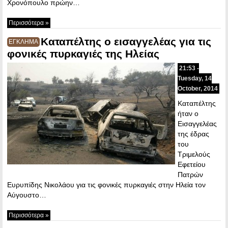
Χρονόπουλο πρώην…
Περισσότερα »
Καταπέλτης ο εισαγγελέας για τις
ΕΓΚΛΗΜΑ
φονικές πυρκαγιές της Ηλείας
21:53 -
Tuesday, 14
October, 2014
Καταπέλτης
ήταν ο
Εισαγγελέας
της έδρας
του
Τριμελούς
Εφετείου
Πατρών
Ευρυπίδης Νικολάου για τις φονικές πυρκαγιές στην Ηλεία τον
Αύγουστο…
Περισσότερα »