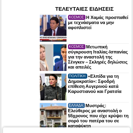
ΤΕΛΕΥΤΑΙΕΣ ΕΙΔΗΣΕΙΣ
Η Χαμάς προσπαθεί
ΚΟΣΜΟΣ:
με τεχνάσματα να μην
αφοπλιστεί
Μετωπική
ΚΟΣΜΟΣ:
σύγκρουση Ιταλίας-Ισπανίας
για την αναστολή της
Σένγκεν – Σκληρές δηλώσεις
και απειλές
«Ελπίδα για τη
ΠΟΛΙΤΙΚΗ:
Δημοκρατία»: Σφοδρή
επίθεση Αυγερινού κατά
Καρυστιανού και Γρατσία
Μυστράς:
ΕΛΛΑΔΑ:
Ελεύθερος με αναστολή ο
55χρονος που είχε κρύψει τη
σορό του πατέρα του σε
καταψύκτη