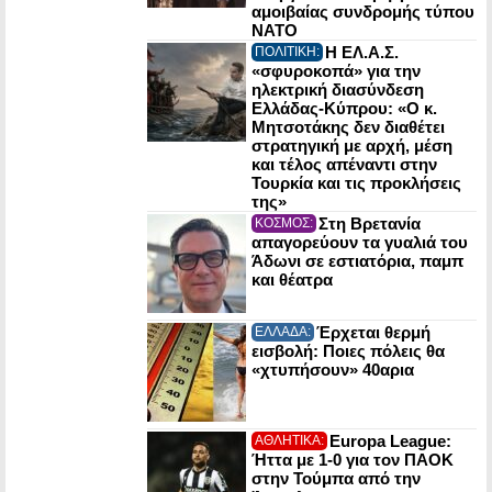
αμοιβαίας συνδρομής τύπου
NATO
Η ΕΛ.Α.Σ.
ΠΟΛΙΤΙΚΗ:
«σφυροκοπά» για την
ηλεκτρική διασύνδεση
Ελλάδας-Κύπρου: «Ο κ.
Μητσοτάκης δεν διαθέτει
στρατηγική με αρχή, μέση
και τέλος απέναντι στην
Τουρκία και τις προκλήσεις
της»
Στη Βρετανία
ΚΟΣΜΟΣ:
απαγορεύουν τα γυαλιά του
Άδωνι σε εστιατόρια, παμπ
και θέατρα
Έρχεται θερμή
ΕΛΛΑΔΑ:
εισβολή: Ποιες πόλεις θα
«χτυπήσουν» 40αρια
Europa League:
ΑΘΛΗΤΙΚΑ:
Ήττα με 1-0 για τον ΠΑΟΚ
στην Τούμπα από την