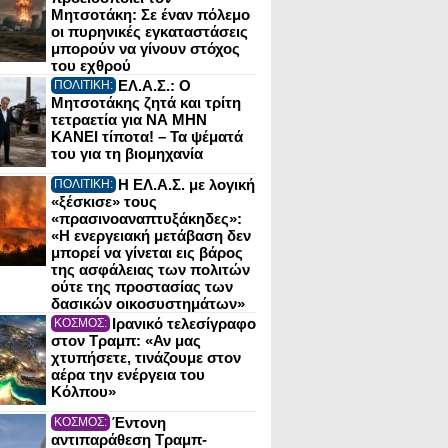
Μητσοτάκη: Σε έναν πόλεμο
οι πυρηνικές εγκαταστάσεις
μπορούν να γίνουν στόχος
του εχθρού
ΕΛ.Α.Σ.: Ο
ΠΟΛΙΤΙΚΗ:
Μητσοτάκης ζητά και τρίτη
τετραετία για ΝΑ ΜΗΝ
ΚΑΝΕΙ τίποτα! – Τα ψέματά
του για τη βιομηχανία
Η ΕΛ.Α.Σ. με λογική
ΠΟΛΙΤΙΚΗ:
«ξέσκισε» τους
«πρασινοαναπτυξάκηδες»:
«Η ενεργειακή μετάβαση δεν
μπορεί να γίνεται εις βάρος
της ασφάλειας των πολιτών
ούτε της προστασίας των
δασικών οικοσυστημάτων»
Ιρανικό τελεσίγραφο
ΚΟΣΜΟΣ:
στον Τραμπ: «Αν μας
χτυπήσετε, τινάζουμε στον
αέρα την ενέργεια του
Κόλπου»
Έντονη
ΚΟΣΜΟΣ:
αντιπαράθεση Τραμπ-