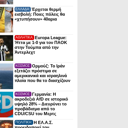
Έρχεται θερμή
ΕΛΛΑΔΑ:
εισβολή: Ποιες πόλεις θα
«χτυπήσουν» 40αρια
Europa League:
ΑΘΛΗΤΙΚΑ:
Ήττα με 1-0 για τον ΠΑΟΚ
στην Τούμπα από την
Άντερλεχτ
Ορμούζ: Το Ιράν
ΚΟΣΜΟΣ:
εξετάζει πρόστιμα σε
αμερικανικά και ισραηλινά
πλοία που θα το διασχίζουν
Γερμανία: Η
ΚΟΣΜΟΣ:
ακροδεξιά AfD σε ιστορικό
υψηλό 28% – Διευρύνει το
προβάδισμα από το
CDU/CSU του Μερτς
Η ΕΛ.Α.Σ.
ΠΟΛΙΤΙΚΗ:
προειδοποιεί τον