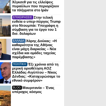
Χέγκσεθ για τις ελλείψεις
πυραύλων που περιορίζουν
τα πλήγματα στο Ιράν
Στην τελική
ΕΠΙΧΕΙΡΗΣΕΙΣ:
ευθεία ο υπερ-πύργος Trump
στο Ντουμπάι: Υπεγράφη η
σύμβαση για το έργο του 1
δισ. δολαρίων
Χάρης Δούκας: «Η
ΕΛΛΑΔΑ:
καθαριότητα της Αθήνας
είναι μάχη διαρκείας – Νέα
σχέδια και ομάδες ταχείας
παρέμβασης»
Έξι χρόνια από τη
ΠΟΛΙΤΙΚΗ:
μερική οριοθέτηση ΑΟΖ
Ελλάδας-Αιγύπτου – Νίκος
Δένδιας: «Κατοχυρώσαμε το
εθνικό συμφέρον»
Μαυριτανία – Ένας
BLOG:
υπέροχος κόσμος