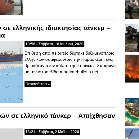
ν σε ελληνικής ιδιοκτησίας τάνκερ –
μα
10:56 - Σάββατο, 18 Ιουλίου, 2020
Επίθεση από πειρατές δέχτηκε δεξαμενόπλοιο
ελληνικών συμφερόντων την Παρασκευή, ενώ
βρισκόταν στον κόλπο της Γουινέας. Σύμφωνα
με την ιστοσελίδα maritimebulletin.net,…
Περισσότερα »
τών σε ελληνικό τάνκερ – Απήχθησαν
13:21 - Σάββατο, 2 Μαΐου, 2020