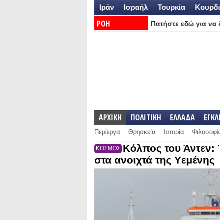
Ιράν
Ισραήλ
Τουρκία
Κουρδι
ΡΟΗ
Πατήστε εδώ για να δ
ΕΙΔΗΣΕΩΝ:
ΑΡΧΙΚΗ
ΠΟΛΙΤΙΚΗ
ΕΛΛΑΔΑ
ΕΓΚ
Περίεργα
Θρησκεία
Ιστορία
Φιλοσοφί
Κόλπος του Άντεν:
ΚΟΣΜΟΣ
στα ανοιχτά της Υεμένης