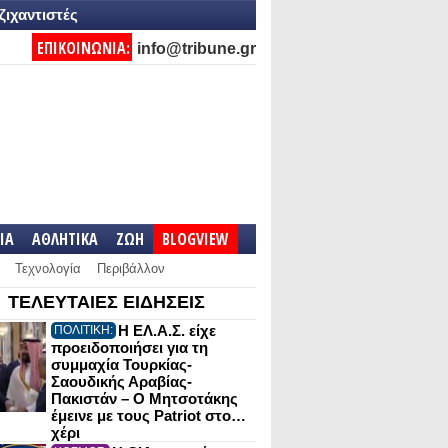
ζιχαντιστές
ΕΠΙΚΟΙΝΩΝΙΑ:
info@tribune.gr
IA
ΑΘΛΗΤΙΚΑ
ΖΩΗ
BLOGVIEW
Τεχνολογία
Περιβάλλον
ΤΕΛΕΥΤΑΙΕΣ ΕΙΔΗΣΕΙΣ
Η ΕΛ.Α.Σ. είχε
ΠΟΛΙΤΙΚΗ:
προειδοποιήσει για τη
συμμαχία Τουρκίας-
Σαουδικής Αραβίας-
Πακιστάν – Ο Μητσοτάκης
έμεινε με τους Patriot στο…
χέρι