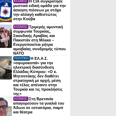
Η CIA συγκρότησε
ΚΟΣΜΟΣ:
μυστικά ειδική ομάδα για την
άσκηση πιέσεων με στόχο
την αλλαγή καθεστώτος
στην Κούβα
Τριμερής αμυντική
ΚΟΣΜΟΣ:
συμφωνία Τουρκίας,
Σαουδικής Αραβίας και
Πακιστάν στη Μέκκα –
Ενεργοποιείται ρήτρα
αμοιβαίας συνδρομής τύπου
NATO
Η ΕΛ.Α.Σ.
ΠΟΛΙΤΙΚΗ:
«σφυροκοπά» για την
ηλεκτρική διασύνδεση
Ελλάδας-Κύπρου: «Ο κ.
Μητσοτάκης δεν διαθέτει
στρατηγική με αρχή, μέση
και τέλος απέναντι στην
Τουρκία και τις προκλήσεις
της»
Στη Βρετανία
ΚΟΣΜΟΣ:
απαγορεύουν τα γυαλιά του
Άδωνι σε εστιατόρια, παμπ
και θέατρα