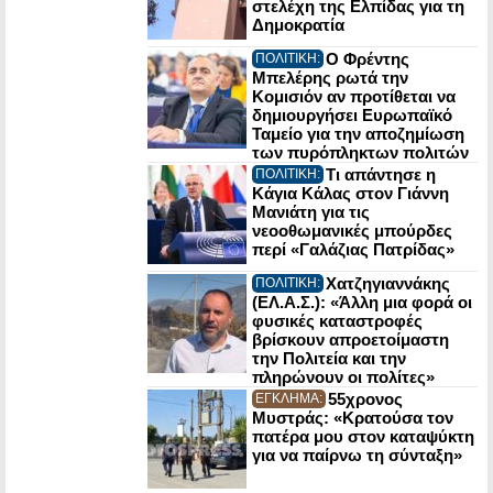
στελέχη της Ελπίδας για τη
Δημοκρατία
Ο Φρέντης
ΠΟΛΙΤΙΚΗ:
Μπελέρης ρωτά την
Κομισιόν αν προτίθεται να
δημιουργήσει Ευρωπαϊκό
Ταμείο για την αποζημίωση
των πυρόπληκτων πολιτών
Τι απάντησε η
ΠΟΛΙΤΙΚΗ:
Κάγια Κάλας στον Γιάννη
Μανιάτη για τις
νεοοθωμανικές μπούρδες
περί «Γαλάζιας Πατρίδας»
Χατζηγιαννάκης
ΠΟΛΙΤΙΚΗ:
(ΕΛ.Α.Σ.): «Άλλη μια φορά οι
φυσικές καταστροφές
βρίσκουν απροετοίμαστη
την Πολιτεία και την
πληρώνουν οι πολίτες»
55χρονος
ΕΓΚΛΗΜΑ:
Μυστράς: «Κρατούσα τον
πατέρα μου στον καταψύκτη
για να παίρνω τη σύνταξη»