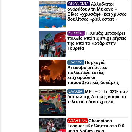
Αλλοδαποί
ΟΙΚΟΝΟΜΙΑ:
αγοράζουν τη Μύκονο –
Βίλες «χρυσάφι» και χρυσές
δουλίτσες «ρίαλ εστέιτ»
Η Χαμάς μεταφέρει
ΚΟΣΜΟΣ:
πολλές από τις επιχειρήσεις
της από το Κατάρ στην
Τουρκία
Πυρκαγιά
ΕΛΛΑΔΑ:
Αττικοβοιωτίας: Σε
πολλαπλές εστίες
επιχειρούν οι
πυροσβεστικές δυνάμεις
ΜΕΤΕΟ: Το 42% των
ΕΛΛΑΔΑ:
δασών της Αττικής κάηκε τα
τελευταία δέκα χρόνια
Champions
ΑΘΛΗΤΙΚΑ:
League: «Κόλλησε» στο 0-0
με τη Ναϊμέγκεν ο