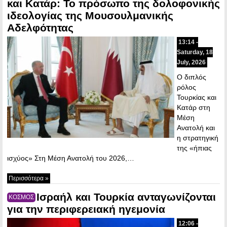
και Κατάρ: Το πρόσωπο της δολοφονικής
ιδεολογίας της Μουσουλμανικής
Αδελφότητας
13:14 -
Saturday, 18
July, 2026
Ο διπλός
ρόλος
Τουρκίας και
Κατάρ στη
Μέση
Ανατολή και
η στρατηγική
της «ήπιας
ισχύος» Στη Μέση Ανατολή του 2026,…
Περισσότερα »
Ισραήλ και Τουρκία ανταγωνίζονται
ΚΟΣΜΟΣ
για την περιφερειακή ηγεμονία
12:06 -