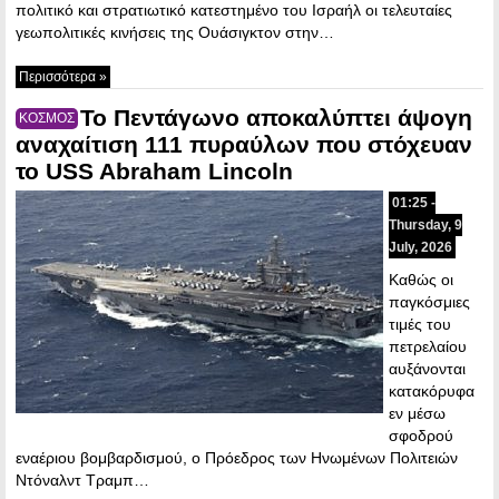
πολιτικό και στρατιωτικό κατεστημένο του Ισραήλ οι τελευταίες
γεωπολιτικές κινήσεις της Ουάσιγκτον στην…
Περισσότερα »
Το Πεντάγωνο αποκαλύπτει άψογη
ΚΟΣΜΟΣ
αναχαίτιση 111 πυραύλων που στόχευαν
το USS Abraham Lincoln
01:25 -
Thursday, 9
July, 2026
Καθώς οι
παγκόσμιες
τιμές του
πετρελαίου
αυξάνονται
κατακόρυφα
εν μέσω
σφοδρού
εναέριου βομβαρδισμού, ο Πρόεδρος των Ηνωμένων Πολιτειών
Ντόναλντ Τραμπ…