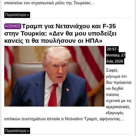
επεκτείνει τον στρατιωτικό ρόλο της Τουρκίας…
Περισσότερα »
Τραμπ για Νετανιάχου και F-35
ΚΟΣΜΟΣ
στην Τουρκία: «Δεν θα μου υποδείξει
κανείς τι θα πουλήσουν οι ΗΠΑ»
20:57 -
Monday, 27
July, 2026
Σαφές
μήνυμα ότι
δεν πρόκειται
να δεχθεί
πιέσεις
σχετικά με τις
αμερικανικές
εξαγωγές
οπλικών συστημάτων έστειλε ο Ντόναλντ Τραμπ, αφήνοντας…
Περισσότερα »