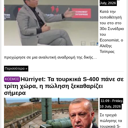
July, 2026
Κατά την
τοποθέτησή
του στο στο
30ο Συνέδριο
του
Economist, ο
Αλέξης
Τσίπρας
προχώρησε σε μια αναλυτική αναδρομή της δικής…
Περισσότερα »
Hürriyet: Τα τουρκικά S-400 πάνε σε
ΚΟΣΜΟΣ
τρίτη χώρα, η πώληση ξεκαθαρίζει
σήμερα
11:09 - Friday,
10 July, 2026
Σε τροχιά
πώλησης τα
τουρκικά S-