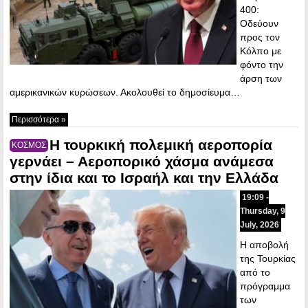
400:
Οδεύουν
προς τον
Κόλπο με
φόντο την
άρση των
αμερικανικών κυρώσεων. Ακολουθεί το δημοσίευμα…
Περισσότερα »
Η τουρκική πολεμική αεροπορία
ΚΟΣΜΟΣ
γερνάει – Αεροπορικό χάσμα ανάμεσα
στην ίδια και το Ισραήλ και την Ελλάδα
19:09 -
Thursday, 9
July, 2026
Η αποβολή
της Τουρκίας
από το
πρόγραμμα
των