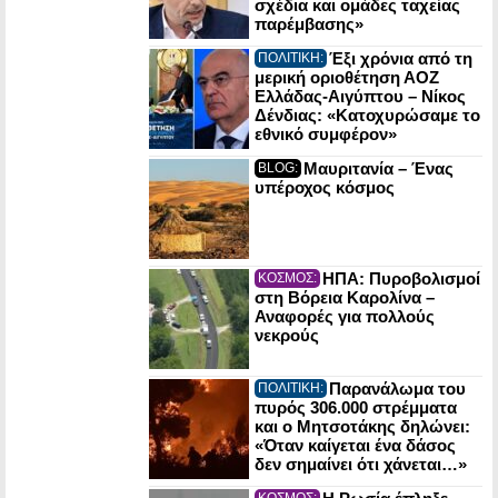
σχέδια και ομάδες ταχείας
παρέμβασης»
Έξι χρόνια από τη
ΠΟΛΙΤΙΚΗ:
μερική οριοθέτηση ΑΟΖ
Ελλάδας-Αιγύπτου – Νίκος
Δένδιας: «Κατοχυρώσαμε το
εθνικό συμφέρον»
Μαυριτανία – Ένας
BLOG:
υπέροχος κόσμος
ΗΠΑ: Πυροβολισμοί
ΚΟΣΜΟΣ:
στη Βόρεια Καρολίνα –
Αναφορές για πολλούς
νεκρούς
Παρανάλωμα του
ΠΟΛΙΤΙΚΗ:
πυρός 306.000 στρέμματα
και ο Μητσοτάκης δηλώνει:
«Όταν καίγεται ένα δάσος
δεν σημαίνει ότι χάνεται…»
ΚΟΣΜΟΣ: