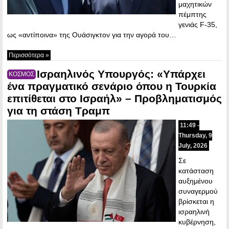
μαχητικών
πέμπτης
γενιάς F-35,
ως «αντίποινα» της Ουάσιγκτον για την αγορά του…
Περισσότερα »
Ισραηλινός Υπουργός: «Υπάρχει
ΚΟΣΜΟΣ
ένα πραγματικό σενάριο όπου η Τουρκία
επιτίθεται στο Ισραήλ» – Προβληματισμός
για τη στάση Τραμπ
11:49 -
Thursday, 9
July, 2026
Σε
κατάσταση
αυξημένου
συναγερμού
βρίσκεται η
ισραηλινή
κυβέρνηση,