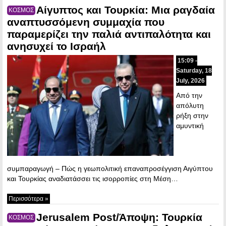
Αίγυπτος και Τουρκία: Μια ραγδαία
ΚΟΣΜΟΣ
αναπτυσσόμενη συμμαχία που
παραμερίζει την παλιά αντιπαλότητα και
ανησυχεί το Ισραήλ
15:09 -
Saturday, 18
July, 2026
Από την
απόλυτη
ρήξη στην
αμυντική
συμπαραγωγή – Πώς η γεωπολιτική επαναπροσέγγιση Αιγύπτου
και Τουρκίας αναδιατάσσει τις ισορροπίες στη Μέση…
Περισσότερα »
Jerusalem Post/Άποψη: Τουρκία
ΚΟΣΜΟΣ