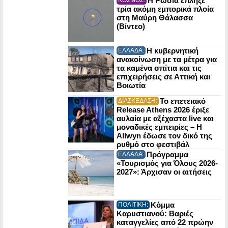
Η Ρωσία έπληξε
τρία ακόμη εμπορικά πλοία
στη Μαύρη Θάλασσα
(Βίντεο)
Η κυβερνητική
ΕΛΛΑΔΑ:
ανακοίνωση με τα μέτρα για
τα καμένα σπίτια και τις
επιχειρήσεις σε Αττική και
Βοιωτία
Το επετειακό
ΔΙΑΣΚΕΔΑΣΗ:
Release Athens 2026 έριξε
αυλαία με αξέχαστα live και
μοναδικές εμπειρίες – Η
Allwyn έδωσε τον δικό της
ρυθμό στο φεστιβάλ
Πρόγραμμα
ΕΛΛΑΔΑ:
«Τουρισμός για Όλους 2026-
2027»: Άρχισαν οι αιτήσεις
Κόμμα
ΠΟΛΙΤΙΚΗ:
Καρυστιανού: Βαριές
καταγγελίες από 22 πρώην