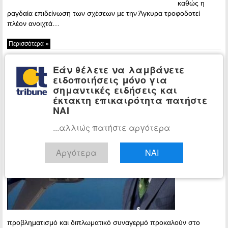
καθώς η
ραγδαία επιδείνωση των σχέσεων με την Άγκυρα τροφοδοτεί
πλέον ανοιχτά…
Περισσότερα »
Συναγερμός στην Ιερουσαλήμ για
ΚΟΣΜΟΣ
Εάν θέλετε να λαμβάνετε
το «Τουρκικό Μέτωπο»: Οι φιλοδοξίες του
ειδοποιήσεις μόνο για
Ερντογάν και ο φόβος ανατροπής των
σημαντικές ειδήσεις και
ισορροπιών μέσω των F-35
έκτακτη επικαιρότητα πατήστε
ΝΑΙ
10:51 -
Thursday, 9
...αλλιώς πατήστε αργότερα
July, 2026
Έντονο
Αργότερα
ΝΑΙ
προβληματισμό και διπλωματικό συναγερμό προκαλούν στο