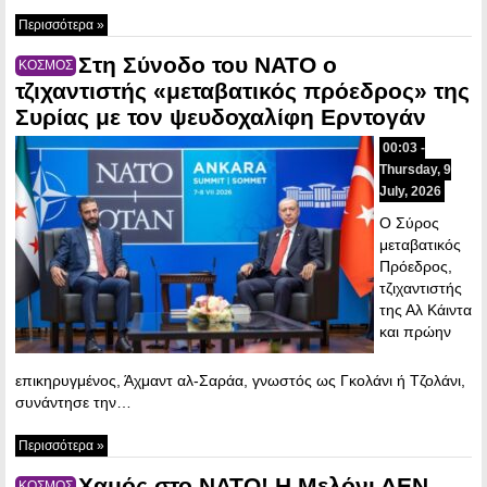
Περισσότερα »
Στη Σύνοδο του ΝΑΤΟ ο
ΚΟΣΜΟΣ
τζιχαντιστής «μεταβατικός πρόεδρος» της
Συρίας με τον ψευδοχαλίφη Ερντογάν
00:03 -
Thursday, 9
July, 2026
Ο Σύρος
μεταβατικός
Πρόεδρος,
τζιχαντιστής
της Αλ Κάιντα
και πρώην
επικηρυγμένος, Άχμαντ αλ-Σαράα, γνωστός ως Γκολάνι ή Τζολάνι,
συνάντησε την…
Περισσότερα »
Χαμός στο ΝΑΤΟ! Η Μελόνι ΔΕΝ
ΚΟΣΜΟΣ