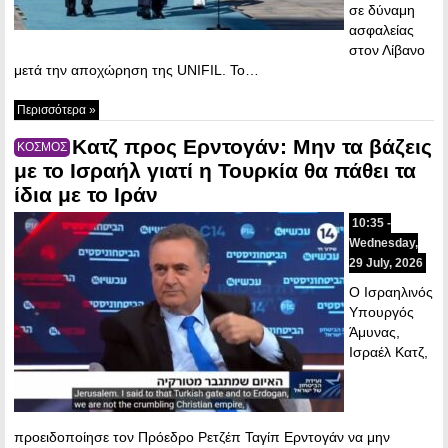
σε δύναμη
ασφαλείας
στον Λίβανο
μετά την αποχώρηση της UNIFIL. Το…
Περισσότερα »
Κατζ προς Ερντογάν: Μην τα βάζεις
ΚΟΣΜΟΣ
με το Ισραήλ γιατί η Τουρκία θα πάθει τα
ίδια με το Ιράν
10:35 -
Wednesday,
29 July, 2026
Ο Ισραηλινός
Υπουργός
Άμυνας,
Ισραέλ Κατζ,
προειδοποίησε τον Πρόεδρο Ρετζέπ Ταγίπ Ερντογάν να μην