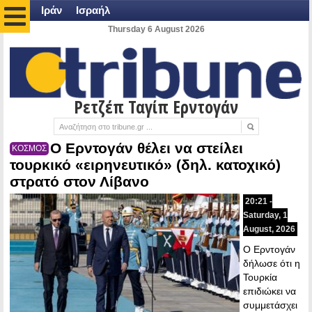
Ιράν
Ισραήλ
Thursday 6 August 2026
Ρετζέπ Ταγίπ Ερντογάν
Ο Ερντογάν θέλει να στείλει
ΚΟΣΜΟΣ
τουρκικό «ειρηνευτικό» (δηλ. κατοχικό)
στρατό στον Λίβανο
20:21 -
Saturday, 1
August, 2026
Ο Ερντογάν
δήλωσε ότι η
Τουρκία
επιδιώκει να
συμμετάσχει