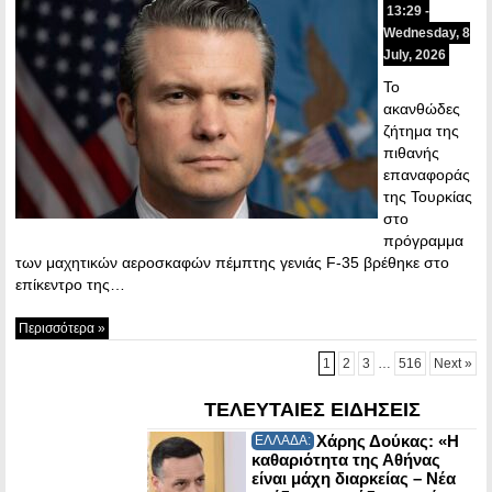
13:29 -
Wednesday, 8
July, 2026
Το
ακανθώδες
ζήτημα της
πιθανής
επαναφοράς
της Τουρκίας
στο
πρόγραμμα
των μαχητικών αεροσκαφών πέμπτης γενιάς F-35 βρέθηκε στο
επίκεντρο της…
Περισσότερα »
1
2
3
…
516
Next »
ΤΕΛΕΥΤΑΙΕΣ ΕΙΔΗΣΕΙΣ
Χάρης Δούκας: «Η
ΕΛΛΑΔΑ:
καθαριότητα της Αθήνας
είναι μάχη διαρκείας – Νέα