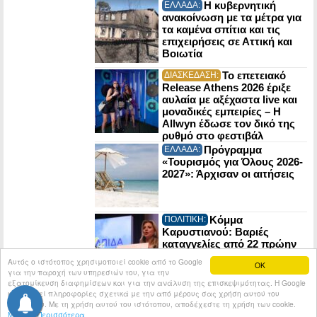
Η κυβερνητική
ΕΛΛΑΔΑ:
ανακοίνωση με τα μέτρα για
τα καμένα σπίτια και τις
επιχειρήσεις σε Αττική και
Βοιωτία
Το επετειακό
ΔΙΑΣΚΕΔΑΣΗ:
Release Athens 2026 έριξε
αυλαία με αξέχαστα live και
μοναδικές εμπειρίες – Η
Allwyn έδωσε τον δικό της
ρυθμό στο φεστιβάλ
Πρόγραμμα
ΕΛΛΑΔΑ:
«Τουρισμός για Όλους 2026-
2027»: Άρχισαν οι αιτήσεις
Κόμμα
ΠΟΛΙΤΙΚΗ:
Καρυστιανού: Βαριές
καταγγελίες από 22 πρώην
στελέχη της Ελπίδας για τη
Αυτός ο ιστότοπος χρησιμοποιεί cookie από το Google
OK
Δημοκρατία
για την παροχή των υπηρεσιών του, για την
εξατομίκευση διαφημίσεων και για την ανάλυση της επισκεψιμότητας. Η Google
κοινοποιεί πληροφορίες σχετικά με την από μέρους σας χρήση αυτού του
© 2026
Tribune.gr
All rights reserved.
Entries RSS
ιστότοπου. Με τη χρήση αυτού του ιστότοπου, αποδέχεστε τη χρήση των cookie.
Μάθετε Περισσότερα
Κατασκευή Ιστοσελίδων tcp.gr Project - V2