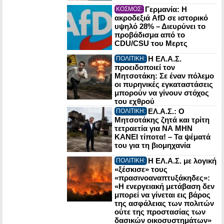
Γερμανία: Η
ΚΟΣΜΟΣ:
ακροδεξιά AfD σε ιστορικό
υψηλό 28% – Διευρύνει το
προβάδισμα από το
CDU/CSU του Μερτς
Η ΕΛ.Α.Σ.
ΠΟΛΙΤΙΚΗ:
προειδοποιεί τον
Μητσοτάκη: Σε έναν πόλεμο
οι πυρηνικές εγκαταστάσεις
μπορούν να γίνουν στόχος
του εχθρού
ΕΛ.Α.Σ.: Ο
ΠΟΛΙΤΙΚΗ:
Μητσοτάκης ζητά και τρίτη
τετραετία για ΝΑ ΜΗΝ
ΚΑΝΕΙ τίποτα! – Τα ψέματά
του για τη βιομηχανία
Η ΕΛ.Α.Σ. με λογική
ΠΟΛΙΤΙΚΗ:
«ξέσκισε» τους
«πρασινοαναπτυξάκηδες»:
«Η ενεργειακή μετάβαση δεν
μπορεί να γίνεται εις βάρος
της ασφάλειας των πολιτών
ούτε της προστασίας των
δασικών οικοσυστημάτων»