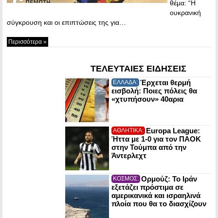
θέμα: “Η
ουκρανική
σύγκρουση και οι επιπτώσεις της για…
Περισσότερα »
ΤΕΛΕΥΤΑΙΕΣ ΕΙΔΗΣΕΙΣ
Έρχεται θερμή
ΕΛΛΑΔΑ:
εισβολή: Ποιες πόλεις θα
«χτυπήσουν» 40αρια
Europa League:
ΑΘΛΗΤΙΚΑ:
Ήττα με 1-0 για τον ΠΑΟΚ
στην Τούμπα από την
Άντερλεχτ
Ορμούζ: Το Ιράν
ΚΟΣΜΟΣ:
εξετάζει πρόστιμα σε
αμερικανικά και ισραηλινά
πλοία που θα το διασχίζουν