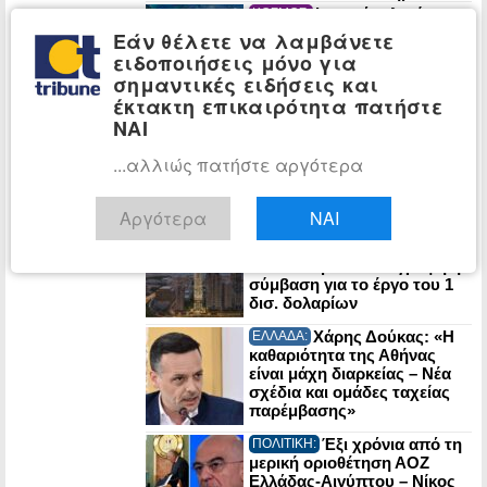
Ιρανικό τελεσίγραφο
ΚΟΣΜΟΣ:
στον Τραμπ: «Αν μας
Εάν θέλετε να λαμβάνετε
χτυπήσετε, τινάζουμε στον
ειδοποιήσεις μόνο για
αέρα την ενέργεια του
σημαντικές ειδήσεις και
Κόλπου»
έκτακτη επικαιρότητα πατήστε
Έντονη
ΚΟΣΜΟΣ:
ΝΑΙ
αντιπαράθεση Τραμπ-
Χέγκσεθ για τις ελλείψεις
...αλλιώς πατήστε αργότερα
πυραύλων που περιορίζουν
τα πλήγματα στο Ιράν
Αργότερα
ΝΑΙ
Στην τελική
ΕΠΙΧΕΙΡΗΣΕΙΣ:
ευθεία ο υπερ-πύργος Trump
στο Ντουμπάι: Υπεγράφη η
σύμβαση για το έργο του 1
δισ. δολαρίων
Χάρης Δούκας: «Η
ΕΛΛΑΔΑ:
καθαριότητα της Αθήνας
είναι μάχη διαρκείας – Νέα
σχέδια και ομάδες ταχείας
παρέμβασης»
Έξι χρόνια από τη
ΠΟΛΙΤΙΚΗ:
μερική οριοθέτηση ΑΟΖ
Ελλάδας-Αιγύπτου – Νίκος