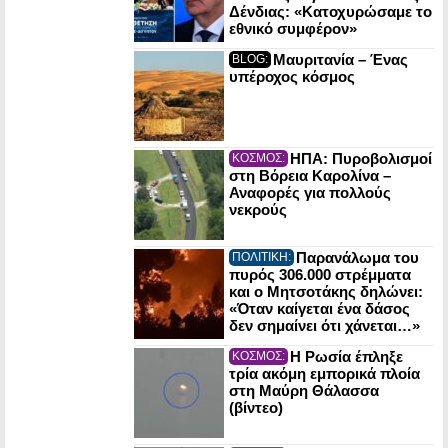
Δένδιας: «Κατοχυρώσαμε το
εθνικό συμφέρον»
Μαυριτανία – Ένας
BLOG:
υπέροχος κόσμος
ΗΠΑ: Πυροβολισμοί
ΚΟΣΜΟΣ:
στη Βόρεια Καρολίνα –
Αναφορές για πολλούς
νεκρούς
Παρανάλωμα του
ΠΟΛΙΤΙΚΗ:
πυρός 306.000 στρέμματα
και ο Μητσοτάκης δηλώνει:
«Όταν καίγεται ένα δάσος
δεν σημαίνει ότι χάνεται…»
Η Ρωσία έπληξε
ΚΟΣΜΟΣ:
τρία ακόμη εμπορικά πλοία
στη Μαύρη Θάλασσα
(βίντεο)