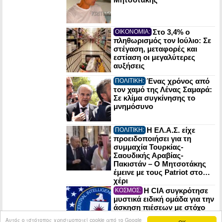
Στο 3,4% ο
ΟΙΚΟΝΟΜΙΑ:
πληθωρισμός τον Ιούλιο: Σε
στέγαση, μεταφορές και
εστίαση οι μεγαλύτερες
αυξήσεις
Ένας χρόνος από
ΠΟΛΙΤΙΚΗ:
τον χαμό της Λένας Σαμαρά:
Σε κλίμα συγκίνησης το
μνημόσυνο
Η ΕΛ.Α.Σ. είχε
ΠΟΛΙΤΙΚΗ:
προειδοποιήσει για τη
συμμαχία Τουρκίας-
Σαουδικής Αραβίας-
Πακιστάν – Ο Μητσοτάκης
έμεινε με τους Patriot στο…
χέρι
Η CIA συγκρότησε
ΚΟΣΜΟΣ:
μυστικά ειδική ομάδα για την
άσκηση πιέσεων με στόχο
την αλλαγή καθεστώτος
Αυτός ο ιστότοπος χρησιμοποιεί cookie από το Google