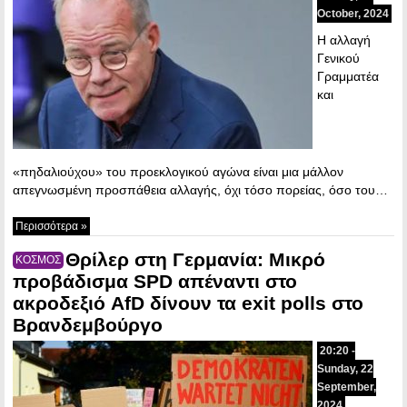
October, 2024
Η αλλαγή
Γενικού
Γραμματέα
και
«πηδαλιούχου» του προεκλογικού αγώνα είναι μια μάλλον
απεγνωσμένη προσπάθεια αλλαγής, όχι τόσο πορείας, όσο του…
Περισσότερα »
Θρίλερ στη Γερμανία: Μικρό
ΚΟΣΜΟΣ
προβάδισμα SPD απέναντι στο
ακροδεξιό AfD δίνουν τα exit polls στο
Βρανδεμβούργο
20:20 -
Sunday, 22
September,
2024