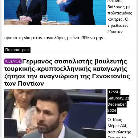
έντονος
διάλογος με
πολιτισμένες
κόντρες. Οι
τηλεθεατές
έδωσαν
οριακά τη νίκη στον καγκελάριο, με ένα 29% να μην…
Περισσότερα »
Γερμανός σοσιαλιστής βουλευτής
ΚΟΣΜΟΣ
τουρκικής-κρυπτοελληνικής καταγωγής
ζήτησε την αναγνώριση της Γενοκτονίας
των Ποντίων
12:24 -
Saturday, 21
December,
2024
Ο Τάκις
Μέμετ Αλί,
σοσιαλιστής
Γερμανός-