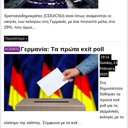
Χριστιανοδημοκράτες (CDU/CSU) είναι όπως αναμενόταν οι
νικητές των εκλογών στη Γερμανία, με ένα ποσοστό μόλις στο
29%, που όμως…
Περισσότερα »
Γερμανία: Tα πρώτα exit poll
ΚΟΣΜΟΣ
19:11 -
Sunday, 23
February,
2025
Στη
δημοσιότητα
δόθηκαν τα
πρώτα exit
poll για τις
γερμανικές
εκλογές με το
κλείσιμο της κάλπης. Σύμφωνα με τα exit…