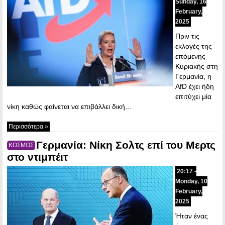
Sunday, 16
February,
2025
Πριν τις
εκλογές της
επόμενης
Κυριακής στη
Γερμανία, η
AfD έχει ήδη
επιτύχει μία
νίκη καθώς φαίνεται να επιβάλλει δική…
Περισσότερα »
Γερμανία: Νίκη Σολτς επί του Μερτς
ΚΟΣΜΟΣ
στο ντιμπέιτ
20:17 -
Monday, 10
February,
2025
Ήταν ένας