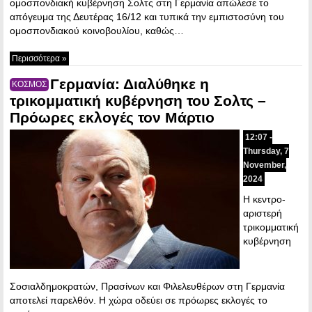
ομοσπονδιακή κυβέρνηση Σολτς στη Γερμανία απώλεσε το
απόγευμα της Δευτέρας 16/12 και τυπικά την εμπιστοσύνη του
ομοσπονδιακού κοινοβουλίου, καθώς…
Περισσότερα »
Γερμανία: Διαλύθηκε η
ΚΟΣΜΟΣ
τρικομματική κυβέρνηση του Σολτς –
Πρόωρες εκλογές τον Μάρτιο
12:07 -
Thursday, 7
November,
2024
Η κεντρο-
αριστερή
τρικομματική
κυβέρνηση
Σοσιαλδημοκρατών, Πρασίνων και Φιλελευθέρων στη Γερμανία
αποτελεί παρελθόν. Η χώρα οδεύει σε πρόωρες εκλογές το