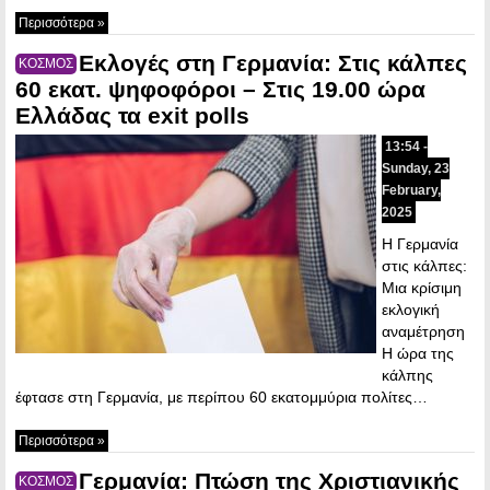
Περισσότερα »
Εκλογές στη Γερμανία: Στις κάλπες
ΚΟΣΜΟΣ
60 εκατ. ψηφοφόροι – Στις 19.00 ώρα
Ελλάδας τα exit polls
13:54 -
Sunday, 23
February,
2025
Η Γερμανία
στις κάλπες:
Μια κρίσιμη
εκλογική
αναμέτρηση
Η ώρα της
κάλπης
έφτασε στη Γερμανία, με περίπου 60 εκατομμύρια πολίτες…
Περισσότερα »
Γερμανία: Πτώση της Χριστιανικής
ΚΟΣΜΟΣ