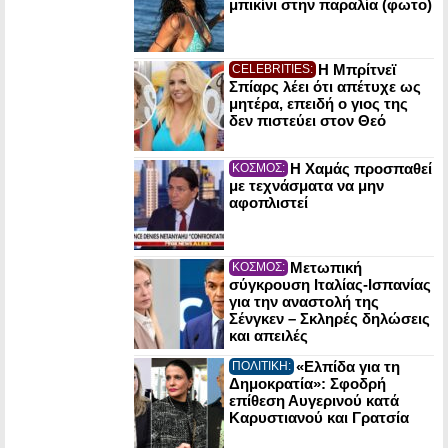
μπικίνι στην παραλία (φωτο)
Η Μπρίτνεϊ
CELEBRITIES:
Σπίαρς λέει ότι απέτυχε ως
μητέρα, επειδή ο γιος της
δεν πιστεύει στον Θεό
Η Χαμάς προσπαθεί
ΚΟΣΜΟΣ:
με τεχνάσματα να μην
αφοπλιστεί
Μετωπική
ΚΟΣΜΟΣ:
σύγκρουση Ιταλίας-Ισπανίας
για την αναστολή της
Σένγκεν – Σκληρές δηλώσεις
και απειλές
«Ελπίδα για τη
ΠΟΛΙΤΙΚΗ:
Δημοκρατία»: Σφοδρή
επίθεση Αυγερινού κατά
Καρυστιανού και Γρατσία