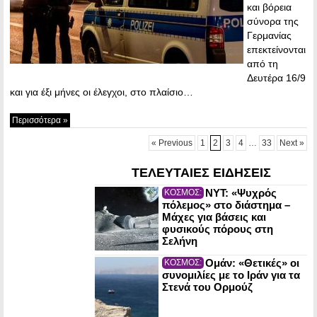
και βόρεια
σύνορα της
Γερμανίας
επεκτείνονται
από τη
Δευτέρα 16/9
και για έξι μήνες οι έλεγχοι, στο πλαίσιο…
Περισσότερα »
« Previous
1
2
3
4
…
33
Next »
ΤΕΛΕΥΤΑΙΕΣ ΕΙΔΗΣΕΙΣ
NYT: «Ψυχρός
ΚΟΣΜΟΣ:
πόλεμος» στο διάστημα –
Μάχες για βάσεις και
φυσικούς πόρους στη
Σελήνη
Ομάν: «Θετικές» οι
ΚΟΣΜΟΣ:
συνομιλίες με το Ιράν για τα
Στενά του Ορμούζ