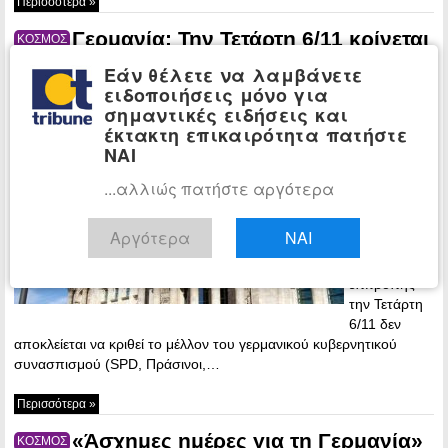
Περισσότερα »
Γερμανία: Την Τετάρτη 6/11 κρίνεται
ΚΟΣΜΟΣ
η «επιβίωση» του κυβερνητικού
Εάν θέλετε να λαμβάνετε
συνασπισμού
ειδοποιήσεις μόνο για
σημαντικές ειδήσεις και
19:19 -
έκτακτη επικαιρότητα πατήστε
Wednesday, 6
ΝΑΙ
November,
2024
...αλλιώς πατήστε αργότερα
Στην
συνεδρίαση
Αργότερα
ΝΑΙ
της
κυβερνητικής
επιτροπής
την Τετάρτη
6/11 δεν
αποκλείεται να κριθεί το μέλλον του γερμανικού κυβερνητικού
συνασπισμού (SPD, Πράσινοι,…
Περισσότερα »
«Άσχημες ημέρες για τη Γερμανία»
ΚΟΣΜΟΣ