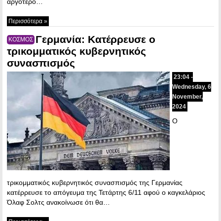
αργότερο…
Περισσότερα »
Γερμανία: Κατέρρευσε ο
ΚΟΣΜΟΣ
τρικομματικός κυβερνητικός
συνασπισμός
23:04 -
Wednesday, 6
November,
2024
Ο
τρικομματικός κυβερνητικός συνασπισμός της Γερμανίας
κατέρρευσε το απόγευμα της Τετάρτης 6/11 αφού ο καγκελάριος
Όλαφ Σολτς ανακοίνωσε ότι θα…