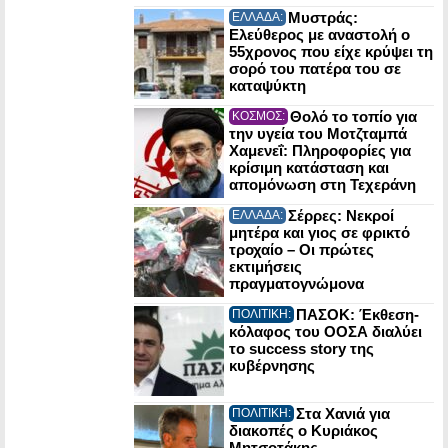
Μυστράς:
ΕΛΛΑΔΑ:
Ελεύθερος με αναστολή ο
55χρονος που είχε κρύψει τη
σορό του πατέρα του σε
καταψύκτη
Θολό το τοπίο για
ΚΟΣΜΟΣ:
την υγεία του Μοτζταμπά
Χαμενεΐ: Πληροφορίες για
κρίσιμη κατάσταση και
απομόνωση στη Τεχεράνη
Σέρρες: Νεκροί
ΕΛΛΑΔΑ:
μητέρα και γιος σε φρικτό
τροχαίο – Οι πρώτες
εκτιμήσεις
πραγματογνώμονα
ΠΑΣΟΚ: Έκθεση-
ΠΟΛΙΤΙΚΗ:
κόλαφος του ΟΟΣΑ διαλύει
το success story της
κυβέρνησης
Στα Χανιά για
ΠΟΛΙΤΙΚΗ:
διακοπές ο Κυριάκος
Μητσοτάκης