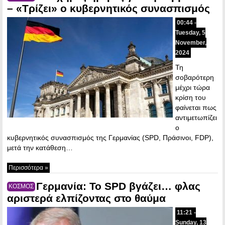
– «Τρίζει» ο κυβερνητικός συνασπισμός
00:44 -
Tuesday, 5
November,
2024
Τη
σοβαρότερη
μέχρι τώρα
κρίση του
φαίνεται πως
αντιμετωπίζει
ο
κυβερνητικός συνασπισμός της Γερμανίας (SPD, Πράσινοι, FDP),
μετά την κατάθεση…
Περισσότερα »
Γερμανία: Το SPD βγάζει… φλας
ΚΟΣΜΟΣ
αριστερά ελπίζοντας στο θαύμα
11:21 -
Sunday, 13