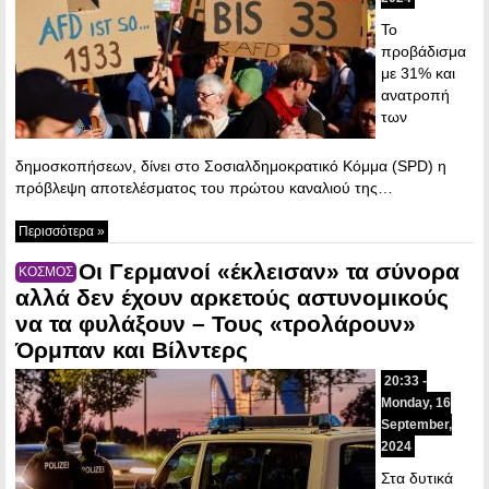
Το
προβάδισμα
με 31% και
ανατροπή
των
δημοσκοπήσεων, δίνει στο Σοσιαλδημοκρατικό Κόμμα (SPD) η
πρόβλεψη αποτελέσματος του πρώτου καναλιού της…
Περισσότερα »
Οι Γερμανοί «έκλεισαν» τα σύνορα
ΚΟΣΜΟΣ
αλλά δεν έχουν αρκετούς αστυνομικούς
να τα φυλάξουν – Τους «τρολάρουν»
Όρμπαν και Βίλντερς
20:33 -
Monday, 16
September,
2024
Στα δυτικά