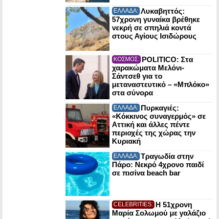
Λυκαβηττός:
ΕΛΛΑΔΑ:
57χρονη γυναίκα βρέθηκε
νεκρή σε σπηλιά κοντά
στους Αγίους Ισιδώρους
POLITICO: Στα
ΚΟΣΜΟΣ:
χαρακώματα Μελόνι-
Σάντσεθ για το
μεταναστευτικό – «Μπλόκο»
στα σύνορα
Πυρκαγιές:
ΕΛΛΑΔΑ:
«Κόκκινος συναγερμός» σε
Αττική και άλλες πέντε
περιοχές της χώρας την
Κυριακή
Τραγωδία στην
ΕΛΛΑΔΑ:
Πάρο: Νεκρό 4χρονο παιδί
σε πισίνα beach bar
Η 51χρονη
CELEBRITIES:
Μαρία Σολωμού με γαλάζιο