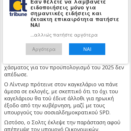
Εάν θέλετε να λαμβάνετε
ειδοποιήσεις μόνο για
Δεν θα τη λάβει και έτσι θα ανοίξει ο δρόμος για
σημαντικές ειδήσεις και
τη διάλυση του Μπούντεσταγκ από τον πρόεδρο
έκτακτη επικαιρότητα πατήστε
της Δημοκρατίας και την προκήρυξη πρόωρων
ΝΑΙ
εκλογών που θα διεξαχθούν μετά από 60 μέρες,
...αλλιώς πατήστε αργότερα
περί τα τέλη Μαρτίου
, έξι μήνες πριν την
κανονική λήξη της θητείας το Σεπτέμβριο του
Αργότερα
ΝΑΙ
2025.
Η τελευταία προσπάθεια γεφύρωσης του
χάσματος για τον προϋπολογισμό του 2025 δεν
απέδωσε.
Ο Λίντνερ πρότεινε στον καγκελάριο να πάνε
άμεσα σε εκλογές, με σκεπτικό ότι το όχι του
καγελάριου θα τού έδινε άλλοθι για ηρωική
έξοδο από την κυβέρνηση, μαζί με τους
υπουργούς του σοσιαλδημοκρατικού SPD.
Ωστόσο, ο Σολτς έκλεψε την παράσταση αφού
απέπεμψε τον υπουργό Οικονομικών,