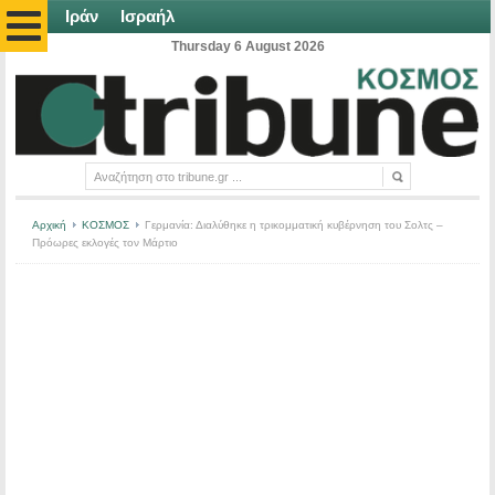
Ιράν
Ισραήλ
Thursday 6 August 2026
Αρχική
ΚΟΣΜΟΣ
Γερμανία: Διαλύθηκε η τρικομματική κυβέρνηση του Σολτς –
Πρόωρες εκλογές τον Μάρτιο