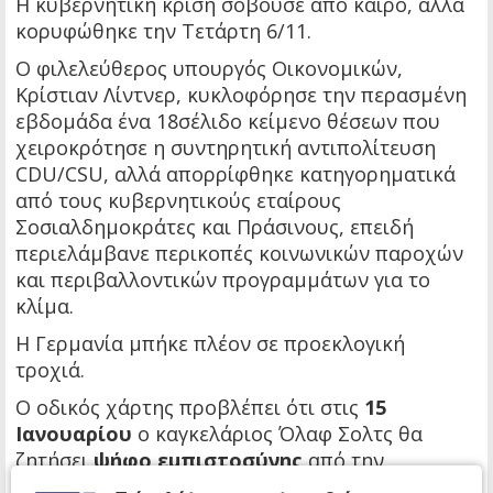
Η κυβερνητική κρίση σοβούσε από καιρό, αλλά
κορυφώθηκε την Τετάρτη 6/11.
Ο φιλελεύθερος υπουργός Οικονομικών,
Κρίστιαν Λίντνερ, κυκλοφόρησε την περασμένη
εβδομάδα ένα 18σέλιδο κείμενο θέσεων που
χειροκρότησε η συντηρητική αντιπολίτευση
CDU/CSU, αλλά απορρίφθηκε κατηγορηματικά
από τους κυβερνητικούς εταίρους
Σοσιαλδημοκράτες και Πράσινους, επειδή
περιελάμβανε περικοπές κοινωνικών παροχών
και περιβαλλοντικών προγραμμάτων για το
κλίμα.
Η Γερμανία μπήκε πλέον σε προεκλογική
τροχιά.
Ο οδικός χάρτης προβλέπει ότι στις
15
Ιανουαρίου
ο καγκελάριος Όλαφ Σολτς θα
ζητήσει
ψήφο εμπιστοσύνης
από την
Ομοσπονδιακή Βουλή.