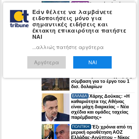
Ιρανικό τελεσίγραφο
ΚΟΣΜΟΣ:
στον Τραμπ: «Αν μας
Εάν θέλετε να λαμβάνετε
χτυπήσετε, τινάζουμε στον
ειδοποιήσεις μόνο για
αέρα την ενέργεια του
σημαντικές ειδήσεις και
Κόλπου»
έκτακτη επικαιρότητα πατήστε
Έντονη
ΚΟΣΜΟΣ:
ΝΑΙ
αντιπαράθεση Τραμπ-
Χέγκσεθ για τις ελλείψεις
...αλλιώς πατήστε αργότερα
πυραύλων που περιορίζουν
τα πλήγματα στο Ιράν
Αργότερα
ΝΑΙ
Στην τελική
ΕΠΙΧΕΙΡΗΣΕΙΣ:
ευθεία ο υπερ-πύργος Trump
στο Ντουμπάι: Υπεγράφη η
σύμβαση για το έργο του 1
δισ. δολαρίων
Χάρης Δούκας: «Η
ΕΛΛΑΔΑ:
καθαριότητα της Αθήνας
είναι μάχη διαρκείας – Νέα
σχέδια και ομάδες ταχείας
παρέμβασης»
Έξι χρόνια από τη
ΠΟΛΙΤΙΚΗ:
μερική οριοθέτηση ΑΟΖ
Ελλάδας-Αιγύπτου – Νίκος