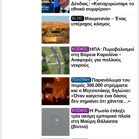
Δένδιας: «Κατοχυρώσαμε το
εθνικό συμφέρον»
Μαυριτανία – Ένας
BLOG:
υπέροχος κόσμος
ΗΠΑ: Πυροβολισμοί
ΚΟΣΜΟΣ:
στη Βόρεια Καρολίνα –
Αναφορές για πολλούς
νεκρούς
Παρανάλωμα του
ΠΟΛΙΤΙΚΗ:
πυρός 306.000 στρέμματα
και ο Μητσοτάκης δηλώνει:
«Όταν καίγεται ένα δάσος
δεν σημαίνει ότι χάνεται…»
Η Ρωσία έπληξε
ΚΟΣΜΟΣ:
τρία ακόμη εμπορικά πλοία
στη Μαύρη Θάλασσα
(βίντεο)