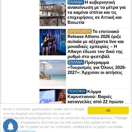
Η κυβερνητική
ΕΛΛΑΔΑ:
ανακοίνωση με τα μέτρα για
τα καμένα σπίτια και τις
επιχειρήσεις σε Αττική και
Βοιωτία
Το επετειακό
ΔΙΑΣΚΕΔΑΣΗ:
Release Athens 2026 έριξε
αυλαία με αξέχαστα live και
μοναδικές εμπειρίες – Η
Allwyn έδωσε τον δικό της
ρυθμό στο φεστιβάλ
Πρόγραμμα
ΕΛΛΑΔΑ:
«Τουρισμός για Όλους 2026-
2027»: Άρχισαν οι αιτήσεις
Κόμμα
ΠΟΛΙΤΙΚΗ:
Καρυστιανού: Βαριές
καταγγελίες από 22 πρώην
στελέχη της Ελπίδας για τη
Αυτός ο ιστότοπος χρησιμοποιεί cookie από το Google
OK
Δημοκρατία
για την παροχή των υπηρεσιών του, για την
εξατομίκευση διαφημίσεων και για την ανάλυση της επισκεψιμότητας. Η Google
κοινοποιεί πληροφορίες σχετικά με την από μέρους σας χρήση αυτού του
© 2026
Tribune.gr
All rights reserved.
Entries RSS
ιστότοπου. Με τη χρήση αυτού του ιστότοπου, αποδέχεστε τη χρήση των cookie.
Μάθετε Περισσότερα
Κατασκευή Ιστοσελίδων tcp.gr Project - V2