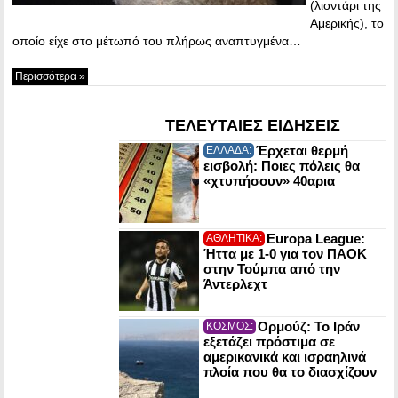
(λιοντάρι της
Αμερικής), το
οποίο είχε στο μέτωπό του πλήρως αναπτυγμένα…
Περισσότερα »
ΤΕΛΕΥΤΑΙΕΣ ΕΙΔΗΣΕΙΣ
Έρχεται θερμή
ΕΛΛΑΔΑ:
εισβολή: Ποιες πόλεις θα
«χτυπήσουν» 40αρια
Europa League:
ΑΘΛΗΤΙΚΑ:
Ήττα με 1-0 για τον ΠΑΟΚ
στην Τούμπα από την
Άντερλεχτ
Ορμούζ: Το Ιράν
ΚΟΣΜΟΣ:
εξετάζει πρόστιμα σε
αμερικανικά και ισραηλινά
πλοία που θα το διασχίζουν