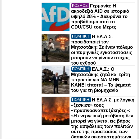
Γερμανία: Η
ΚΟΣΜΟΣ:
ακροδεξιά AfD σε ιστορικό
υψηλό 28% – Διευρύνει το
προβάδισμα από το
CDU/CSU του Μερτς
Η ΕΛ.Α.Σ.
ΠΟΛΙΤΙΚΗ:
προειδοποιεί τον
Μητσοτάκη: Σε έναν πόλεμο
οι πυρηνικές εγκαταστάσεις
μπορούν να γίνουν στόχος
του εχθρού
ΕΛ.Α.Σ.: Ο
ΠΟΛΙΤΙΚΗ:
Μητσοτάκης ζητά και τρίτη
τετραετία για ΝΑ ΜΗΝ
ΚΑΝΕΙ τίποτα! – Τα ψέματά
του για τη βιομηχανία
Η ΕΛ.Α.Σ. με λογική
ΠΟΛΙΤΙΚΗ:
«ξέσκισε» τους
«πρασινοαναπτυξάκηδες»:
«Η ενεργειακή μετάβαση δεν
μπορεί να γίνεται εις βάρος
της ασφάλειας των πολιτών
ούτε της προστασίας των
δασικών οικοσυστημάτων»